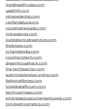
medihealthrules.com
usathrill.com
vshapedental.com
canfandalucia.org
yourengineguide.com
nybreakings.com
outstationcabsservices.com
thekrtagy.com
xchangeindia.com
coolmicrotech.com
dreamhousehack.com
the-techteacher.com
automobilenews-online.com
fashionalltimes.com
totaldigitalforum.com
technoarmaan.com
empresasposicionamientoweb.com
tonybestcosmetics.com