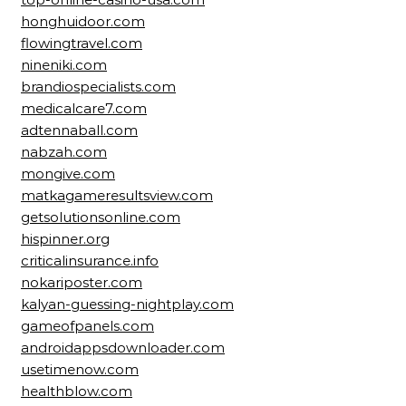
honghuidoor.com
flowingtravel.com
nineniki.com
brandiospecialists.com
medicalcare7.com
adtennaball.com
nabzah.com
mongive.com
matkagameresultsview.com
getsolutionsonline.com
hispinner.org
criticalinsurance.info
nokariposter.com
kalyan-guessing-nightplay.com
gameofpanels.com
androidappsdownloader.com
usetimenow.com
healthblow.com