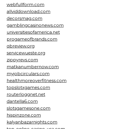
webfullform.com
allviddownload.com
decorsmag.com
gamblingcasinonews.com
universitiesofamerica.net
progameofbrands.com
qbreview.org
servicewueste.org
zippyrevs.com
matkanumbernow.com
myjobcirculars.com
healthmoreoverfitness.com
topslotxgames.com
routerloggnet.net
dantella6.com
slotsgamesone.com
hispinzone.com
kalyanbazarnights.com
top-online-casino-usa.com