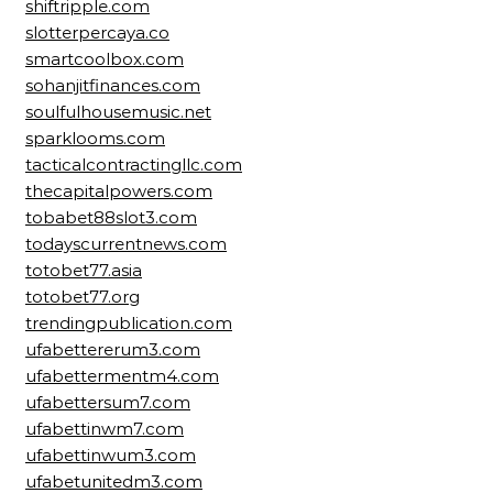
shiftripple.com
slotterpercaya.co
smartcoolbox.com
sohanjitfinances.com
soulfulhousemusic.net
sparklooms.com
tacticalcontractingllc.com
thecapitalpowers.com
tobabet88slot3.com
todayscurrentnews.com
totobet77.asia
totobet77.org
trendingpublication.com
ufabettererum3.com
ufabettermentm4.com
ufabettersum7.com
ufabettinwm7.com
ufabettinwum3.com
ufabetunitedm3.com