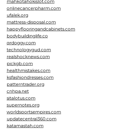
mahkotahokislot.com
onlinecancerpharm.com
ufalek.org
mattress-disposal.com
happyflooringandcabinets.com
bodybuildinglife.co
qrdoggy.com
technologygud.com
realshocknews.com
pickgb.com
healthmistakes.com
ksfashiondresses.com
patterntrader.org
cnhpa.net
sitalotus.com
supernotes.org
worldsportsempires.com
updatecentral360.com
katamastah.com