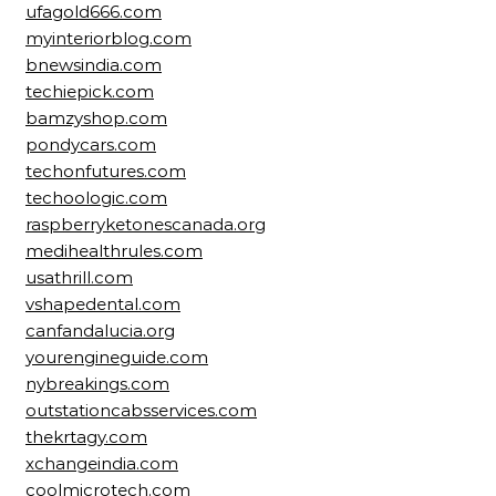
ufagold666.com
myinteriorblog.com
bnewsindia.com
techiepick.com
bamzyshop.com
pondycars.com
techonfutures.com
techoologic.com
raspberryketonescanada.org
medihealthrules.com
usathrill.com
vshapedental.com
canfandalucia.org
yourengineguide.com
nybreakings.com
outstationcabsservices.com
thekrtagy.com
xchangeindia.com
coolmicrotech.com