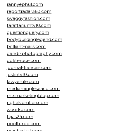
rannyephul.com
reportradar360.com
swaggyfashion.com
taraftariumtv10.com
questionquery.com
bodybuildinglegend.com
brilliant-nails.com
dandr-photography.com
dokteroce.com
journal-francais.com
justintv10.com
lawyerule.com
mediamingleseaco.com
mtsmarketingblog.com
nghekiemtien.com
wasirku.com
tejas24.com
poolturbo.com
prachestait.com