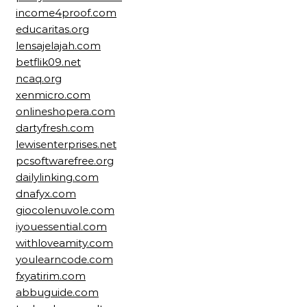
income4proof.com
educaritas.org
lensajelajah.com
betflik09.net
ncaq.org
xenmicro.com
onlineshopera.com
dartyfresh.com
lewisenterprises.net
pcsoftwarefree.org
dailylinking.com
dnafyx.com
giocolenuvole.com
iyouessential.com
withloveamity.com
youlearncode.com
fxyatirim.com
abbuguide.com