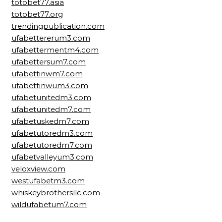
totobet77.asia
totobet77.org
trendingpublication.com
ufabettererum3.com
ufabettermentm4.com
ufabettersum7.com
ufabettinwm7.com
ufabettinwum3.com
ufabetunitedm3.com
ufabetunitedm7.com
ufabetuskedm7.com
ufabetutoredm3.com
ufabetutoredm7.com
ufabetvalleyum3.com
veloxview.com
westufabetm3.com
whiskeybrothersllc.com
wildufabetum7.com