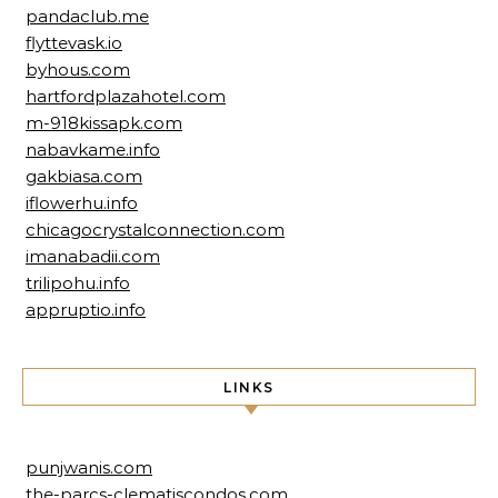
pandaclub.me
flyttevask.io
byhous.com
hartfordplazahotel.com
m-918kissapk.com
nabavkame.info
gakbiasa.com
iflowerhu.info
chicagocrystalconnection.com
imanabadii.com
trilipohu.info
appruptio.info
LINKS
punjwanis.com
the-parcs-clematiscondos.com