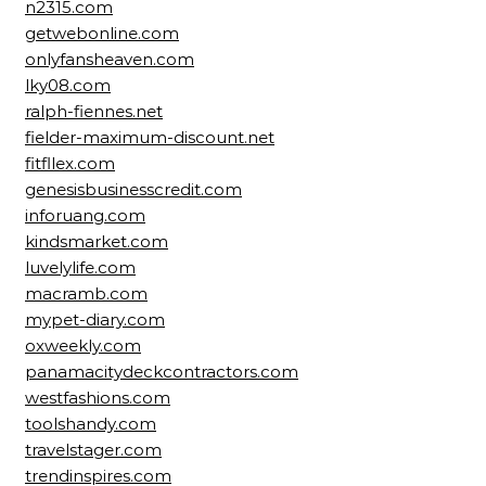
n2315.com
getwebonline.com
onlyfansheaven.com
lky08.com
ralph-fiennes.net
fielder-maximum-discount.net
fitfllex.com
genesisbusinesscredit.com
inforuang.com
kindsmarket.com
luvelylife.com
macramb.com
mypet-diary.com
oxweekly.com
panamacitydeckcontractors.com
westfashions.com
toolshandy.com
travelstager.com
trendinspires.com