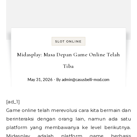
SLOT ONLINE
Midasplay: Masa Depan Game Online Telah
Tiba
May 31, 2026
- By
admin@casusbelli-mod.com
[ad_1]
Game online telah merevolusi cara kita bermain dan
berinteraksi dengan orang lain, namun ada satu
platform yang membawanya ke level berikutnya.
Midasplay adalah platform game berbasis