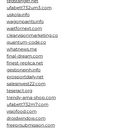
tedstanger.net
ufabett732um3.com
uskola.info
wagonpaints.info
waitfornext.com
clearvisionmarketing.co
quantum-code.co
whatnews.me
final-dream.com
finest-replica.net
gestioneinh.info
prosportdaily.net
salesinvest22.com
teseract.org
trendy-ama-shop.com
ufabett732m7.com
visiofood.com
droidwindow.com
freeprsubmission.com