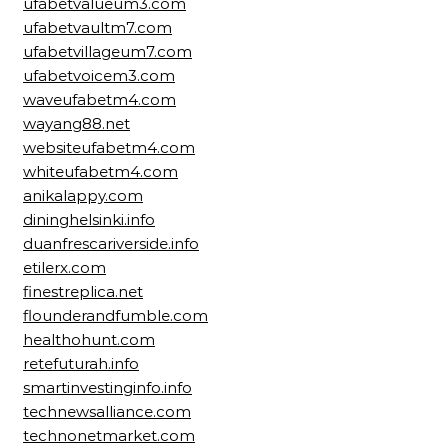
ufabetvalueum3.com
ufabetvaultm7.com
ufabetvillageum7.com
ufabetvoicem3.com
waveufabetm4.com
wayang88.net
websiteufabetm4.com
whiteufabetm4.com
anikalappy.com
dininghelsinki.info
duanfrescariverside.info
etilerx.com
finestreplica.net
flounderandfumble.com
healthohunt.com
retefuturah.info
smartinvestinginfo.info
technewsalliance.com
technonetmarket.com