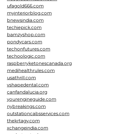
ufagold666.com
myinteriorblog.com
bnewsindia.com
techiepick.com
bamzyshop.com
pondycars.com
techonfutures.com
techoologic.com
raspberryketonescanada.org
medihealthrules.com
usathrill.com
vshapedental.com
canfandalucia.org
yourengineguide.com
nybreakings.com
outstationcabsservices.com
thekrtagy.com
xchangeindia.com