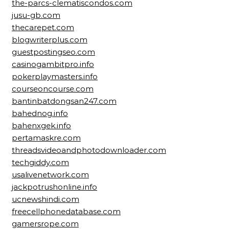
the-parcs-clematiscondos.com
jusu-gb.com
thecarepet.com
blogwriterplus.com
guestpostingseo.com
casinogambitpro.info
pokerplaymasters.info
courseoncourse.com
bantinbatdongsan247.com
bahednog.info
bahenxgek.info
pertamaskre.com
threadsvideoandphotodownloader.com
techgiddy.com
usalivenetwork.com
jackpotrushonline.info
ucnewshindi.com
freecellphonedatabase.com
gamersrope.com