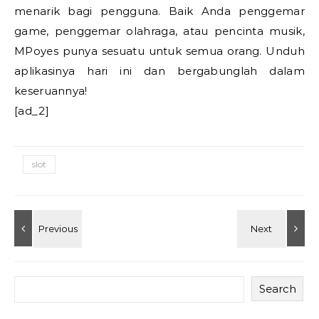
menarik bagi pengguna. Baik Anda penggemar
game, penggemar olahraga, atau pencinta musik,
MPoyes punya sesuatu untuk semua orang. Unduh
aplikasinya hari ini dan bergabunglah dalam
keseruannya!
[ad_2]
slot
Search