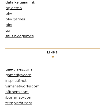
data keluaran hk
pg demo
pkv
pkv games
pkv
qq
situs pkv games
LINKS
uae-times.com
gamerifys.com
inspiratif.net
vsmsnetworks.com
offthem.com
ibommatv.com
techporfit.com