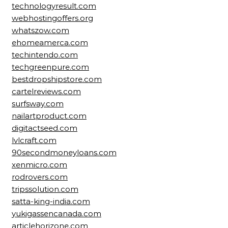
technologyresult.com
webhostingoffers.org
whatszow.com
ehomeamerca.com
techintendo.com
techgreenpure.com
bestdropshipstore.com
cartelreviews.com
surfsway.com
nailartproduct.com
digitactseed.com
lvlcraft.com
90secondmoneyloans.com
xenmicro.com
rodrovers.com
tripssolution.com
satta-king-india.com
yukigassencanada.com
articlehorizone.com