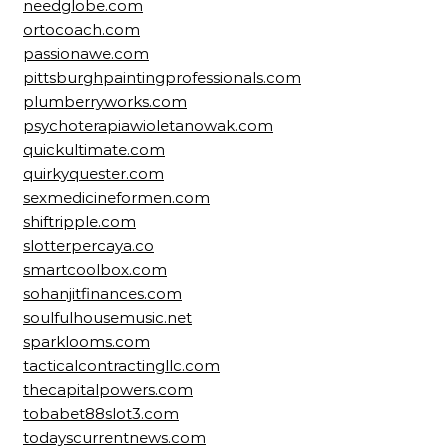
needglobe.com
ortocoach.com
passionawe.com
pittsburghpaintingprofessionals.com
plumberryworks.com
psychoterapiawioletanowak.com
quickultimate.com
quirkyquester.com
sexmedicineformen.com
shiftripple.com
slotterpercaya.co
smartcoolbox.com
sohanjitfinances.com
soulfulhousemusic.net
sparklooms.com
tacticalcontractingllc.com
thecapitalpowers.com
tobabet88slot3.com
todayscurrentnews.com