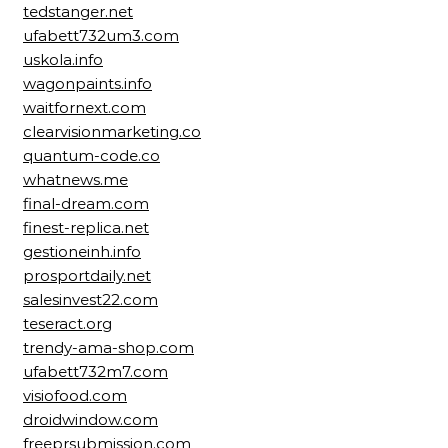
tedstanger.net
ufabett732um3.com
uskola.info
wagonpaints.info
waitfornext.com
clearvisionmarketing.co
quantum-code.co
whatnews.me
final-dream.com
finest-replica.net
gestioneinh.info
prosportdaily.net
salesinvest22.com
teseract.org
trendy-ama-shop.com
ufabett732m7.com
visiofood.com
droidwindow.com
freeprsubmission.com