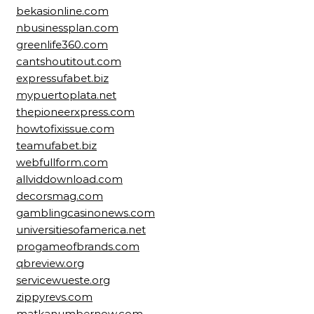
bekasionline.com
nbusinessplan.com
greenlife360.com
cantshoutitout.com
expressufabet.biz
mypuertoplata.net
thepioneerxpress.com
howtofixissue.com
teamufabet.biz
webfullform.com
allviddownload.com
decorsmag.com
gamblingcasinonews.com
universitiesofamerica.net
progameofbrands.com
qbreview.org
servicewueste.org
zippyrevs.com
matkanumbernow.com