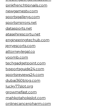
pinkfrenchtipnails.com
newgamestv.com
sportsgallerys.com
sportsmirrors.net
datasports.net
atasehirescortu.net
engineeringtechub.com
jerryescorts.com
attorneylegal.co
voomb.com
techgadgetpoint.com
tvsportsguide24.com
sportsreviews24.com
dubai360blog.com
lucky77slot.org
growmefast.com
mahkotahokislot.com
onlinecancerpharm.com