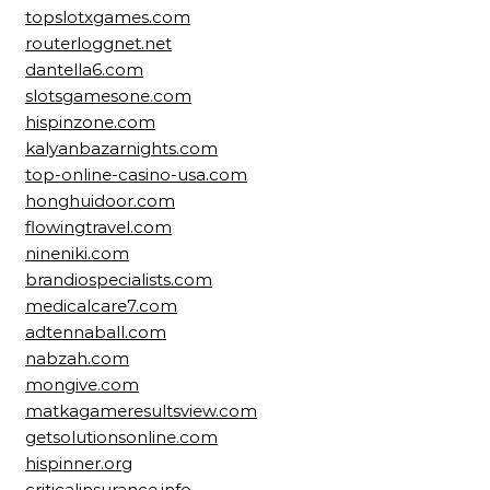
topslotxgames.com
routerloggnet.net
dantella6.com
slotsgamesone.com
hispinzone.com
kalyanbazarnights.com
top-online-casino-usa.com
honghuidoor.com
flowingtravel.com
nineniki.com
brandiospecialists.com
medicalcare7.com
adtennaball.com
nabzah.com
mongive.com
matkagameresultsview.com
getsolutionsonline.com
hispinner.org
criticalinsurance.info