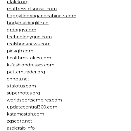
ufalek.org
mattress-disposal.com
happyflooringandcabinets.com
bodybuildinglife.co
qrdoggy.com
technologygud.com
realshocknews.com
pickgb.com
healthmistakes.com
ksfashiondresses.com
patterntrader.org
cnhpa.net
sitalotus.com
supernotes.org
worldsportsempires.com
updatecentral360.com
katamastah.com
zqscore.net
aseleraio.info