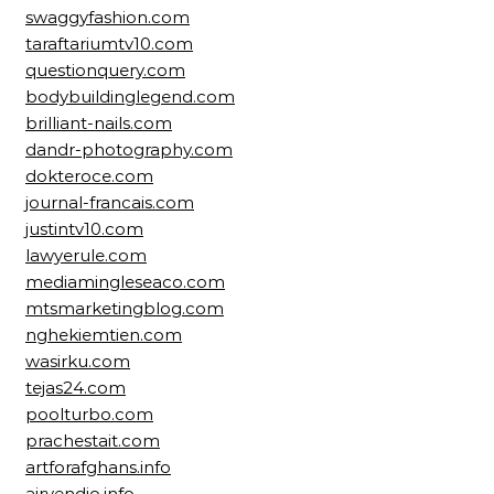
swaggyfashion.com
taraftariumtv10.com
questionquery.com
bodybuildinglegend.com
brilliant-nails.com
dandr-photography.com
dokteroce.com
journal-francais.com
justintv10.com
lawyerule.com
mediamingleseaco.com
mtsmarketingblog.com
nghekiemtien.com
wasirku.com
tejas24.com
poolturbo.com
prachestait.com
artforafghans.info
airvendio.info