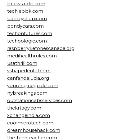
bnewsindia.com
techiepick.com
bamzyshop.com
pondycars.com
techonfutures.com
techoologic.com
raspberryketonescanada.org
medihealthrules.com
usathrill.com
vshapedental.com
canfandalucia.org
yourengineguide.com
nybreakings.com
outstationcabsservices.com
thekrtagy.com
xchangeindia.com
coolmicrotech.com
dreamhousehack.com
the-techteacher.com