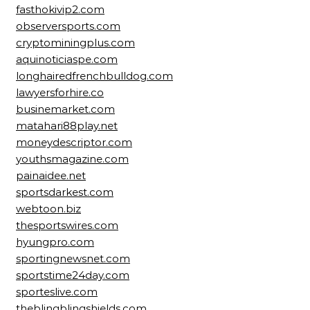
fasthokivip2.com
observersports.com
cryptominingplus.com
aquinoticiaspe.com
longhairedfrenchbulldog.com
lawyersforhire.co
businemarket.com
matahari88play.net
moneydescriptor.com
youthsmagazine.com
painaidee.net
sportsdarkest.com
webtoon.biz
thesportswires.com
hyungpro.com
sportingnewsnet.com
sportstime24day.com
sporteslive.com
theblingblingshields.com