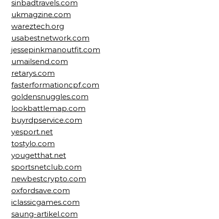
sinbadtravels.com
ukmagzine.com
wareztech.org
usabestnetwork.com
jessepinkmanoutfit.com
umailsend.com
retarys.com
fasterformationcpf.com
goldensnuggles.com
lookbattlemap.com
buyrdpservice.com
yesport.net
tostylo.com
yougetthat.net
sportsnetclub.com
newbestcrypto.com
oxfordsave.com
iclassicgames.com
saung-artikel.com