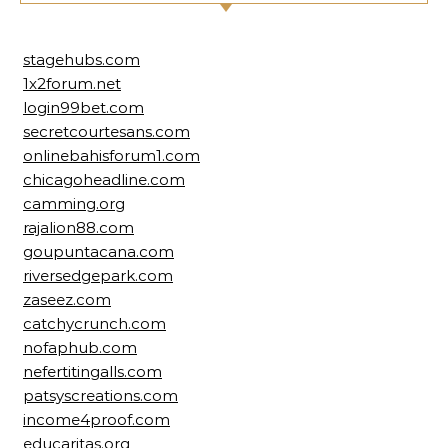
stagehubs.com
1x2forum.net
login99bet.com
secretcourtesans.com
onlinebahisforum1.com
chicagoheadline.com
camming.org
rajalion88.com
goupuntacana.com
riversedgepark.com
zaseez.com
catchycrunch.com
nofaphub.com
nefertitingalls.com
patsyscreations.com
income4proof.com
educaritas.org