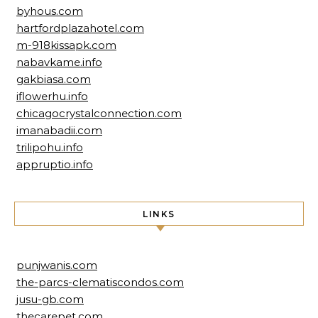
byhous.com
hartfordplazahotel.com
m-918kissapk.com
nabavkame.info
gakbiasa.com
iflowerhu.info
chicagocrystalconnection.com
imanabadii.com
trilipohu.info
appruptio.info
LINKS
punjwanis.com
the-parcs-clematiscondos.com
jusu-gb.com
thecarepet.com