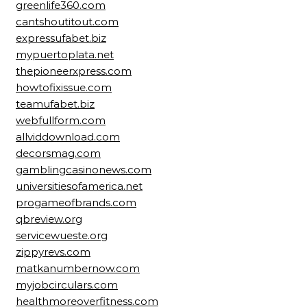
greenlife360.com
cantshoutitout.com
expressufabet.biz
mypuertoplata.net
thepioneerxpress.com
howtofixissue.com
teamufabet.biz
webfullform.com
allviddownload.com
decorsmag.com
gamblingcasinonews.com
universitiesofamerica.net
progameofbrands.com
qbreview.org
servicewueste.org
zippyrevs.com
matkanumbernow.com
myjobcirculars.com
healthmoreoverfitness.com