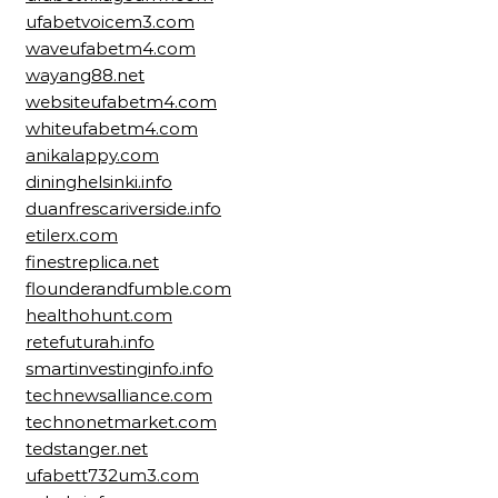
ufabetvoicem3.com
waveufabetm4.com
wayang88.net
websiteufabetm4.com
whiteufabetm4.com
anikalappy.com
dininghelsinki.info
duanfrescariverside.info
etilerx.com
finestreplica.net
flounderandfumble.com
healthohunt.com
retefuturah.info
smartinvestinginfo.info
technewsalliance.com
technonetmarket.com
tedstanger.net
ufabett732um3.com