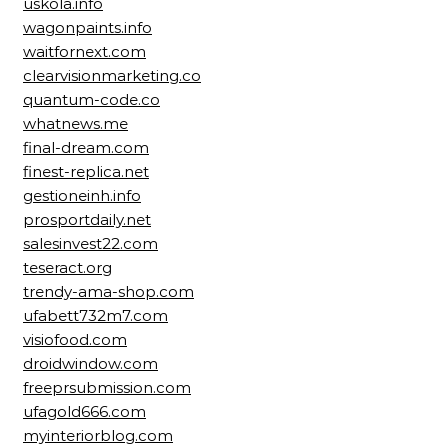
uskola.info
wagonpaints.info
waitfornext.com
clearvisionmarketing.co
quantum-code.co
whatnews.me
final-dream.com
finest-replica.net
gestioneinh.info
prosportdaily.net
salesinvest22.com
teseract.org
trendy-ama-shop.com
ufabett732m7.com
visiofood.com
droidwindow.com
freeprsubmission.com
ufagold666.com
myinteriorblog.com