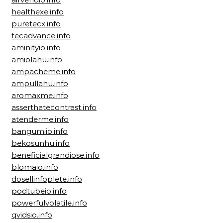
healthexe.info
puretecx.info
tecadvance.info
aminityio.info
amiolahu.info
ampacheme.info
ampullahu.info
aromaxme.info
asserthatecontrast.info
atenderme.info
bangumiio.info
bekosunhu.info
beneficialgrandiose.info
blomaio.info
dosellinfoplete.info
podtubeio.info
powerfulvolatile.info
qvidsio.info