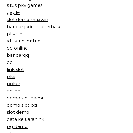
situs pkv games
gaple
slot demo maxwin
bandar judi bola terbaik
pkv slot
situs judi online
qq online
bandarqq
qq
link slot
pkv
poker
ahliqq
demo slot gacor
demo slot pg
slot demo
data keluaran hk
pg demo