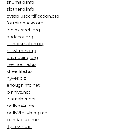
shumaio.info
slotherio.info
cysapluscertification.org
fortnitehacks.org
loginsearch.org
aodecor.org
donorsmatch.org
nowtimes.org
casinoeing.org
livemocha.biz
streetlife.biz
hyves.biz
enoughinfo.net
pinhive.net
warnabet.net
bollym4u.me
bolly2tollyblog.me
pandaclub.me
flyttevask.io