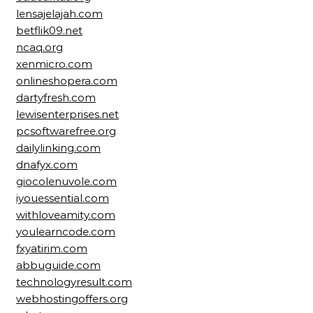
lensajelajah.com
betflik09.net
ncaq.org
xenmicro.com
onlineshopera.com
dartyfresh.com
lewisenterprises.net
pcsoftwarefree.org
dailylinking.com
dnafyx.com
giocolenuvole.com
iyouessential.com
withloveamity.com
youlearncode.com
fxyatirim.com
abbuguide.com
technologyresult.com
webhostingoffers.org