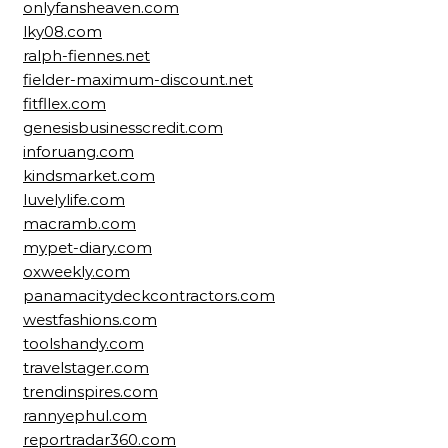
onlyfansheaven.com
lky08.com
ralph-fiennes.net
fielder-maximum-discount.net
fitfllex.com
genesisbusinesscredit.com
inforuang.com
kindsmarket.com
luvelylife.com
macramb.com
mypet-diary.com
oxweekly.com
panamacitydeckcontractors.com
westfashions.com
toolshandy.com
travelstager.com
trendinspires.com
rannyephul.com
reportradar360.com