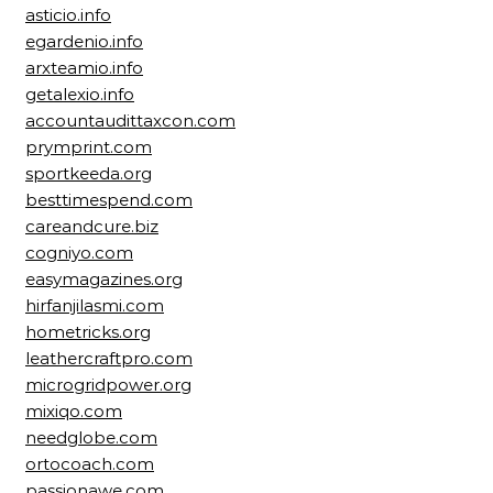
asticio.info
egardenio.info
arxteamio.info
getalexio.info
accountaudittaxcon.com
prymprint.com
sportkeeda.org
besttimespend.com
careandcure.biz
cogniyo.com
easymagazines.org
hirfanjilasmi.com
hometricks.org
leathercraftpro.com
microgridpower.org
mixiqo.com
needglobe.com
ortocoach.com
passionawe.com