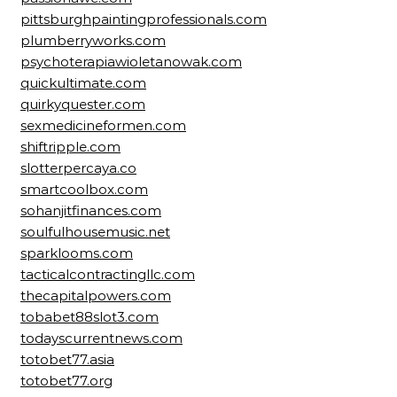
pittsburghpaintingprofessionals.com
plumberryworks.com
psychoterapiawioletanowak.com
quickultimate.com
quirkyquester.com
sexmedicineformen.com
shiftripple.com
slotterpercaya.co
smartcoolbox.com
sohanjitfinances.com
soulfulhousemusic.net
sparklooms.com
tacticalcontractingllc.com
thecapitalpowers.com
tobabet88slot3.com
todayscurrentnews.com
totobet77.asia
totobet77.org