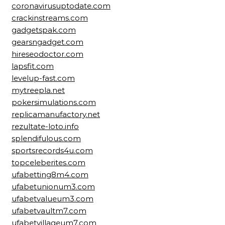
coronavirusuptodate.com
crackinstreams.com
gadgetspak.com
gearsngadget.com
hireseodoctor.com
lapsfit.com
levelup-fast.com
mytreepla.net
pokersimulations.com
replicamanufactory.net
rezultate-loto.info
splendifulous.com
sportsrecords4u.com
topceleberites.com
ufabetting8m4.com
ufabetunionum3.com
ufabetvalueum3.com
ufabetvaultm7.com
ufabetvillageum7.com