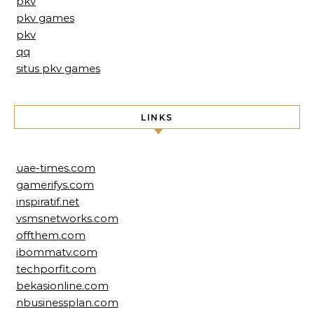
pkv
pkv games
pkv
qq
situs pkv games
LINKS
uae-times.com
gamerifys.com
inspiratif.net
vsmsnetworks.com
offthem.com
ibommatv.com
techporfit.com
bekasionline.com
nbusinessplan.com