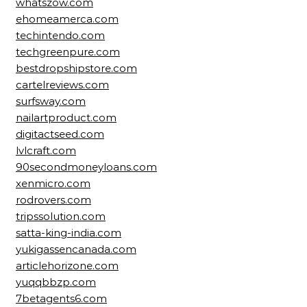
whatszow.com
ehomeamerca.com
techintendo.com
techgreenpure.com
bestdropshipstore.com
cartelreviews.com
surfsway.com
nailartproduct.com
digitactseed.com
lvlcraft.com
90secondmoneyloans.com
xenmicro.com
rodrovers.com
tripssolution.com
satta-king-india.com
yukigassencanada.com
articlehorizone.com
yuqqbbzp.com
7betagents6.com