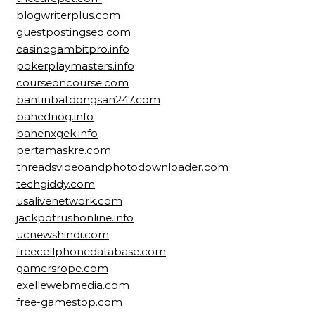
blogwriterplus.com
guestpostingseo.com
casinogambitpro.info
pokerplaymasters.info
courseoncourse.com
bantinbatdongsan247.com
bahednog.info
bahenxgek.info
pertamaskre.com
threadsvideoandphotodownloader.com
techgiddy.com
usalivenetwork.com
jackpotrushonline.info
ucnewshindi.com
freecellphonedatabase.com
gamersrope.com
exellewebmedia.com
free-gamestop.com