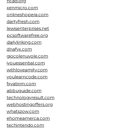
ncaq.org
xenmicro.com
onlineshopera.com
dartyfresh.com
lewisenterprises.net
pcsoftwarefree.org
dailylinking.com
dnafyx.com
giocolenuvole.com
iyouessential.com
withloveamity.com
youlearncode.com
fxyatirim.com
abbuguide.com
technologyresult.com
webhostingoffers.org
whatszow.com
ehomeamerca.com
techintendo.com