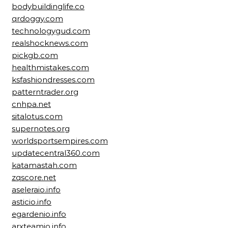
bodybuildinglife.co
qrdoggy.com
technologygud.com
realshocknews.com
pickgb.com
healthmistakes.com
ksfashiondresses.com
patterntrader.org
cnhpa.net
sitalotus.com
supernotes.org
worldsportsempires.com
updatecentral360.com
katamastah.com
zqscore.net
aseleraio.info
asticio.info
egardenio.info
arxteamio.info