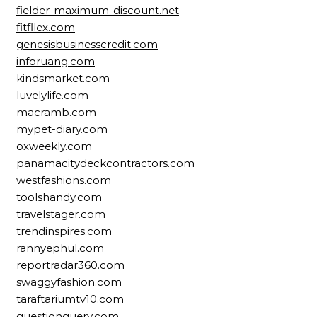
fielder-maximum-discount.net
fitfllex.com
genesisbusinesscredit.com
inforuang.com
kindsmarket.com
luvelylife.com
macramb.com
mypet-diary.com
oxweekly.com
panamacitydeckcontractors.com
westfashions.com
toolshandy.com
travelstager.com
trendinspires.com
rannyephul.com
reportradar360.com
swaggyfashion.com
taraftariumtv10.com
questionquery.com