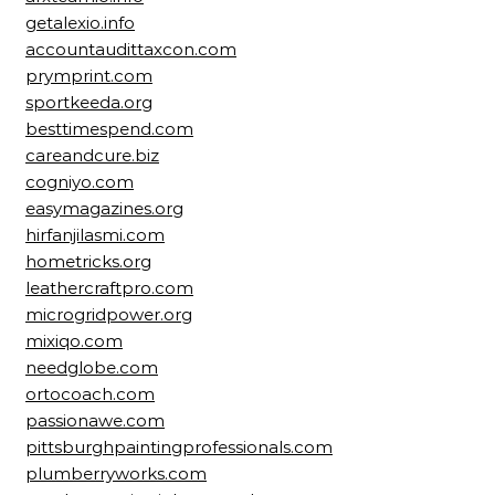
getalexio.info
accountaudittaxcon.com
prymprint.com
sportkeeda.org
besttimespend.com
careandcure.biz
cogniyo.com
easymagazines.org
hirfanjilasmi.com
hometricks.org
leathercraftpro.com
microgridpower.org
mixiqo.com
needglobe.com
ortocoach.com
passionawe.com
pittsburghpaintingprofessionals.com
plumberryworks.com