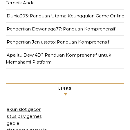
Terbaik Anda
Dunia303: Panduan Utama Keunggulan Game Online
Pengertian Dewanaga77: Panduan Komprehensif
Pengertian Jeniustoto: Panduan Komprehensif
Apa itu Dewi4D? Panduan Komprehensif untuk
Memahami Platform
LINKS
akun slot gacor
situs pkv games
gaple