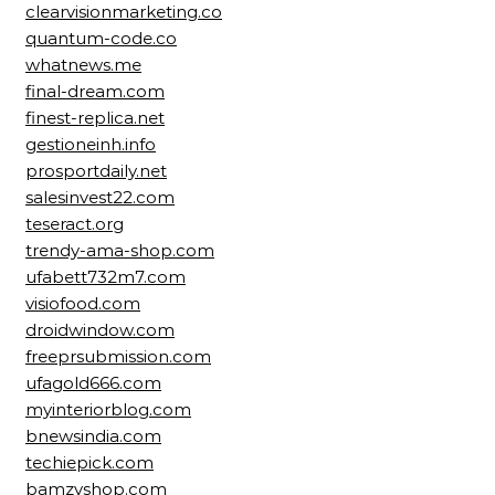
clearvisionmarketing.co
quantum-code.co
whatnews.me
final-dream.com
finest-replica.net
gestioneinh.info
prosportdaily.net
salesinvest22.com
teseract.org
trendy-ama-shop.com
ufabett732m7.com
visiofood.com
droidwindow.com
freeprsubmission.com
ufagold666.com
myinteriorblog.com
bnewsindia.com
techiepick.com
bamzyshop.com