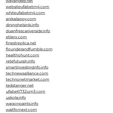
wayang88.net
websiteufabetm4.com
whiteufabetm4.com
anikalappy.com
dininghelsinki.info
duanfrescariverside.info
etilerx.com
finestreplica.net
flounderandfumble.com
healthohunt.com
retefuturah.info
smartinvestinginfo.info
technewsalliance.com
technonetmarket.com
tedstanger.net
ufabett732um3.com
uskola.info
wagonpaints.info
waitfornext.com