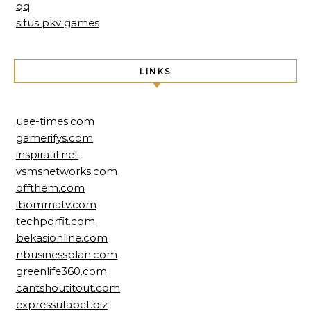
qq
situs pkv games
LINKS
uae-times.com
gamerifys.com
inspiratif.net
vsmsnetworks.com
offthem.com
ibommatv.com
techporfit.com
bekasionline.com
nbusinessplan.com
greenlife360.com
cantshoutitout.com
expressufabet.biz