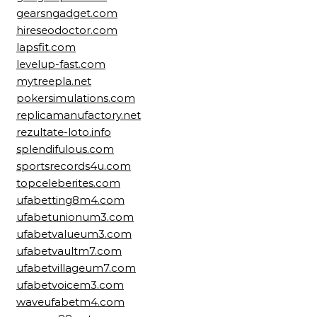
gearsngadget.com
hireseodoctor.com
lapsfit.com
levelup-fast.com
mytreepla.net
pokersimulations.com
replicamanufactory.net
rezultate-loto.info
splendifulous.com
sportsrecords4u.com
topceleberites.com
ufabetting8m4.com
ufabetunionum3.com
ufabetvalueum3.com
ufabetvaultm7.com
ufabetvillageum7.com
ufabetvoicem3.com
waveufabetm4.com