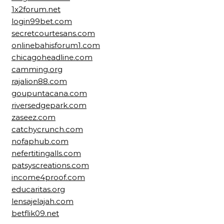
1x2forum.net
login99bet.com
secretcourtesans.com
onlinebahisforum1.com
chicagoheadline.com
camming.org
rajalion88.com
goupuntacana.com
riversedgepark.com
zaseez.com
catchycrunch.com
nofaphub.com
nefertitingalls.com
patsyscreations.com
income4proof.com
educaritas.org
lensajelajah.com
betflik09.net