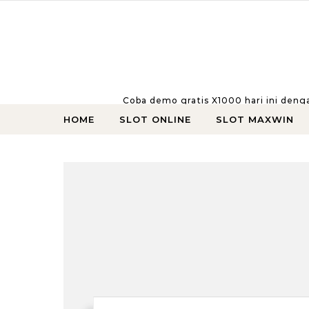
Skip to content
Coba demo gratis X1000 hari ini deng
HOME
SLOT ONLINE
SLOT MAXWIN