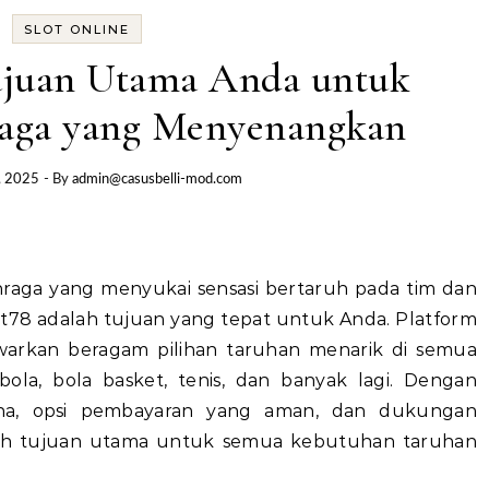
SLOT ONLINE
ujuan Utama Anda untuk
aga yang Menyenangkan
, 2025
- By
admin@casusbelli-mod.com
raga yang menyukai sensasi bertaruh pada tim dan
t78 adalah tujuan yang tepat untuk Anda. Platform
awarkan beragam pilihan taruhan menarik di semua
ola, bola basket, tenis, dan banyak lagi. Dengan
a, opsi pembayaran yang aman, dan dukungan
lah tujuan utama untuk semua kebutuhan taruhan