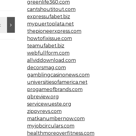
greenlife360.com
cantshoutitout.com
expressufabet.biz
mypuertoplata.net
thepioneerxpress.com
howtofixissue.com
teamufabet.biz
webfullform.com
allviddownload.com
decorsmag.com
gamblingcasinonews.com
universitiesofamerica.net
progameofbrands.com
qbreview.org
servicewueste.org
zippyrevs.com
matkanumbernow.com
myjobcirculars.com
healthmoreoverfitness.com