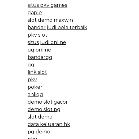
situs pkv games
gaple
slot demo maxwin
bandar judi bola terbaik
pkv slot
situs judi online
qq online
bandarqq
qq
link slot
pkv
poker
ahliqq
demo slot gacor
demo slot pg
slot demo
data keluaran hk
pg demo