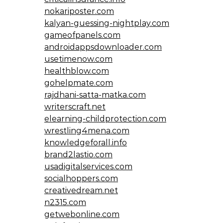
nokariposter.com
kalyan-guessing-nightplay.com
gameofpanels.com
androidappsdownloader.com
usetimenow.com
healthblow.com
gohelpmate.com
rajdhani-satta-matka.com
writerscraft.net
elearning-childprotection.com
wrestling4mena.com
knowledgeforall.info
brand2lastio.com
usadigitalservices.com
socialhoppers.com
creativedream.net
n2315.com
getwebonline.com