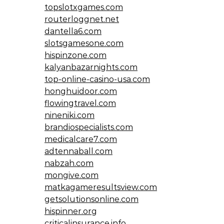
topslotxgames.com
routerloggnet.net
dantella6.com
slotsgamesone.com
hispinzone.com
kalyanbazarnights.com
top-online-casino-usa.com
honghuidoor.com
flowingtravel.com
nineniki.com
brandiospecialists.com
medicalcare7.com
adtennaball.com
nabzah.com
mongive.com
matkagameresultsview.com
getsolutionsonline.com
hispinner.org
criticalinsurance.info