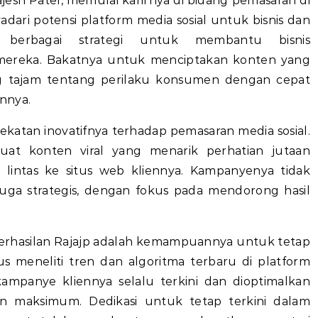
ajesh Patel, memulai karirnya di bidang pemasaran di
dari potensi platform media sosial untuk bisnis dan
 berbagai strategi untuk membantu bisnis
ereka. Bakatnya untuk menciptakan konten yang
 tajam tentang perilaku konsumen dengan cepat
nnya.
dekatan inovatifnya terhadap pemasaran media sosial.
at konten viral yang menarik perhatian jutaan
intas ke situs web kliennya. Kampanyenya tidak
juga strategis, dengan fokus pada mendorong hasil
keberhasilan Rajajp adalah kemampuannya untuk tetap
s meneliti tren dan algoritma terbaru di platform
ampanye kliennya selalu terkini dan dioptimalkan
n maksimum. Dedikasi untuk tetap terkini dalam