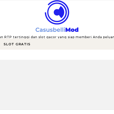
an RTP tertinggi dan slot gacor yang siap memberi Anda pelu
SLOT GRATIS