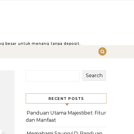
ang besar untuk menang tanpa deposit.
Search
RECENT POSTS
Panduan Utama Majestibet: Fitur
dan Manfaat
Memahami Saung4D: Panduan