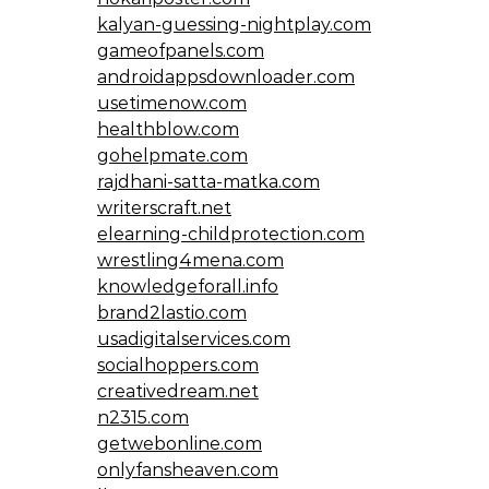
kalyan-guessing-nightplay.com
gameofpanels.com
androidappsdownloader.com
usetimenow.com
healthblow.com
gohelpmate.com
rajdhani-satta-matka.com
writerscraft.net
elearning-childprotection.com
wrestling4mena.com
knowledgeforall.info
brand2lastio.com
usadigitalservices.com
socialhoppers.com
creativedream.net
n2315.com
getwebonline.com
onlyfansheaven.com