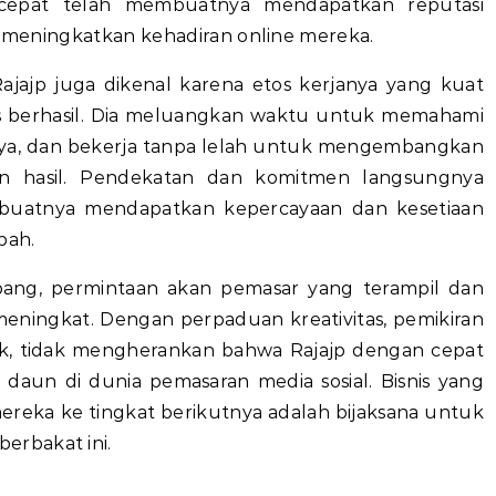
cepat telah membuatnya mendapatkan reputasi
in meningkatkan kehadiran online mereka.
ajajp juga dikenal karena etos kerjanya yang kuat
s berhasil. Dia meluangkan waktu untuk memahami
nya, dan bekerja tanpa lelah untuk mengembangkan
an hasil. Pendekatan dan komitmen langsungnya
buatnya mendapatkan kepercayaan dan kesetiaan
bah.
mbang, permintaan akan pemasar yang terampil dan
 meningkat. Dengan perpaduan kreativitas, pemikiran
nik, tidak mengherankan bahwa Rajajp dengan cepat
daun di dunia pemasaran media sosial. Bisnis yang
reka ke tingkat berikutnya adalah bijaksana untuk
rbakat ini.