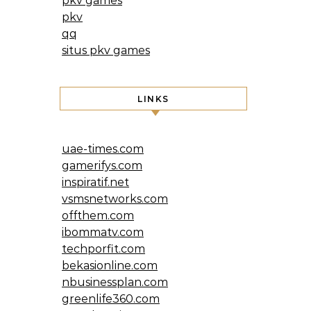
pkv games
pkv
qq
situs pkv games
LINKS
uae-times.com
gamerifys.com
inspiratif.net
vsmsnetworks.com
offthem.com
ibommatv.com
techporfit.com
bekasionline.com
nbusinessplan.com
greenlife360.com