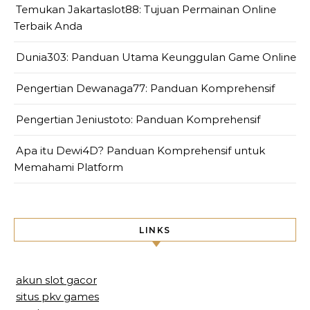
Temukan Jakartaslot88: Tujuan Permainan Online
Terbaik Anda
Dunia303: Panduan Utama Keunggulan Game Online
Pengertian Dewanaga77: Panduan Komprehensif
Pengertian Jeniustoto: Panduan Komprehensif
Apa itu Dewi4D? Panduan Komprehensif untuk
Memahami Platform
LINKS
akun slot gacor
situs pkv games