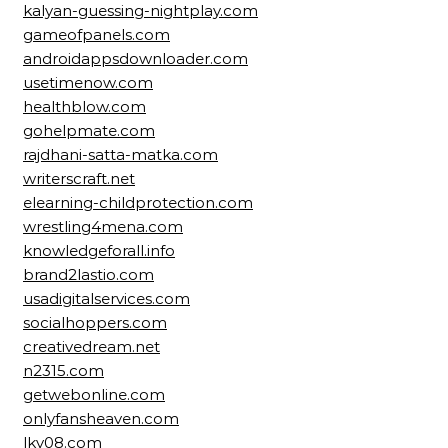
kalyan-guessing-nightplay.com
gameofpanels.com
androidappsdownloader.com
usetimenow.com
healthblow.com
gohelpmate.com
rajdhani-satta-matka.com
writerscraft.net
elearning-childprotection.com
wrestling4mena.com
knowledgeforall.info
brand2lastio.com
usadigitalservices.com
socialhoppers.com
creativedream.net
n2315.com
getwebonline.com
onlyfansheaven.com
lky08.com