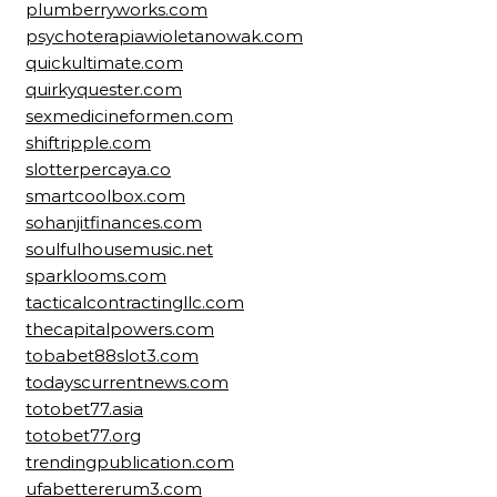
plumberryworks.com
psychoterapiawioletanowak.com
quickultimate.com
quirkyquester.com
sexmedicineformen.com
shiftripple.com
slotterpercaya.co
smartcoolbox.com
sohanjitfinances.com
soulfulhousemusic.net
sparklooms.com
tacticalcontractingllc.com
thecapitalpowers.com
tobabet88slot3.com
todayscurrentnews.com
totobet77.asia
totobet77.org
trendingpublication.com
ufabettererum3.com