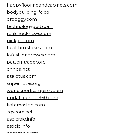
happyflooringandcabinets.com
bodybuildinglife.co
qrdoggy.com
technologygud.com
realshocknews.com
pickgb.com
healthmistakes.com
ksfashiondresses.com
patterntrader.org
cnhpa.net
sitalotus.com
supernotes.org
worldsportsempires.com
updatecentral360.com
katamastah.com
zqscore.net
aseleraio.info
asticio.info