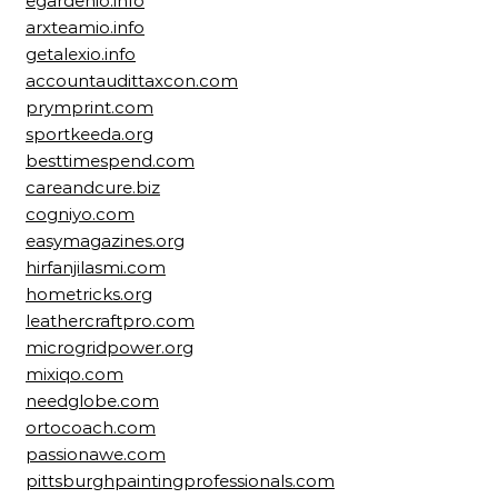
egardenio.info
arxteamio.info
getalexio.info
accountaudittaxcon.com
prymprint.com
sportkeeda.org
besttimespend.com
careandcure.biz
cogniyo.com
easymagazines.org
hirfanjilasmi.com
hometricks.org
leathercraftpro.com
microgridpower.org
mixiqo.com
needglobe.com
ortocoach.com
passionawe.com
pittsburghpaintingprofessionals.com