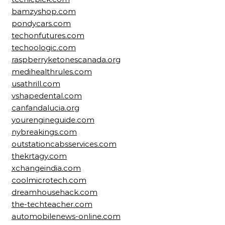
bamzyshop.com
pondycars.com
techonfutures.com
techoologic.com
raspberryketonescanada.org
medihealthrules.com
usathrill.com
vshapedental.com
canfandalucia.org
yourengineguide.com
nybreakings.com
outstationcabsservices.com
thekrtagy.com
xchangeindia.com
coolmicrotech.com
dreamhousehack.com
the-techteacher.com
automobilenews-online.com