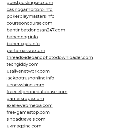
guestpostingseo.com
casinogambitpro.info
pokerplaymasters.info
courseoncourse.com
bantinbatdongsan247.com
bahednog.info
bahenxgek.info
pertamaskre.com
threadsvideoandphotodownloader.com
techgiddy.com
usalivenetwork.com
jackpotrushonline.info
ucnewshindi.com
freecellphonedatabase.com
gamersrope.com
exellewebmedia.com
free-gamestop.com
sinbadtravels.com
ukmagzine.com