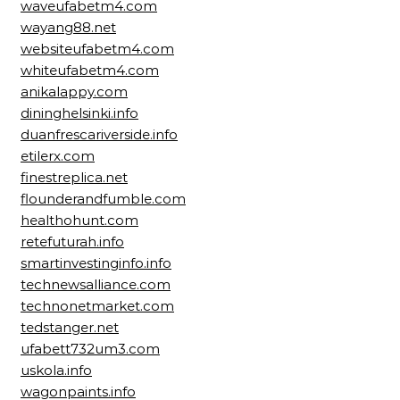
waveufabetm4.com
wayang88.net
websiteufabetm4.com
whiteufabetm4.com
anikalappy.com
dininghelsinki.info
duanfrescariverside.info
etilerx.com
finestreplica.net
flounderandfumble.com
healthohunt.com
retefuturah.info
smartinvestinginfo.info
technewsalliance.com
technonetmarket.com
tedstanger.net
ufabett732um3.com
uskola.info
wagonpaints.info