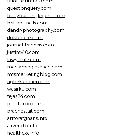
taraftariumtv10.com
questionquery.com
bodybuildinglegend.com
brilliant-nails.com
dandr-photography.com
dokteroce.com
journal-francais.com
justintv10.com
lawyerule.com
mediamingleseaco.com
mtsmarketingblog.com
nghekiemtien.com
wasirku.com
tejas24.com
poolturbo.com
prachestait.com
artforafghans.info
airvendio.info
healthexe.info