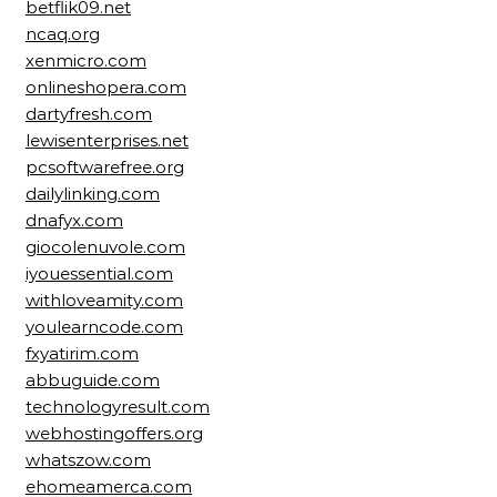
betflik09.net
ncaq.org
xenmicro.com
onlineshopera.com
dartyfresh.com
lewisenterprises.net
pcsoftwarefree.org
dailylinking.com
dnafyx.com
giocolenuvole.com
iyouessential.com
withloveamity.com
youlearncode.com
fxyatirim.com
abbuguide.com
technologyresult.com
webhostingoffers.org
whatszow.com
ehomeamerca.com