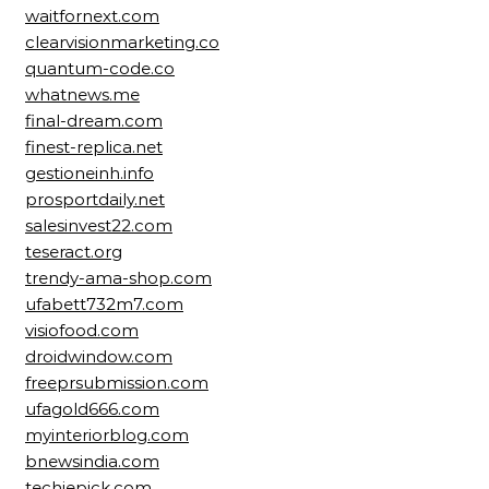
waitfornext.com
clearvisionmarketing.co
quantum-code.co
whatnews.me
final-dream.com
finest-replica.net
gestioneinh.info
prosportdaily.net
salesinvest22.com
teseract.org
trendy-ama-shop.com
ufabett732m7.com
visiofood.com
droidwindow.com
freeprsubmission.com
ufagold666.com
myinteriorblog.com
bnewsindia.com
techiepick.com