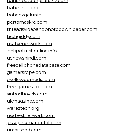
bantinbatdongsan247.com
bahednog.info
bahenxgek.info
pertamaskre.com
threadsvideoandphotodownloader.com
techgiddy.com
usalivenetwork.com
jackpotrushonline.info
ucnewshindi.com
freecellphonedatabase.com
gamersrope.com
exellewebmedia.com
free-gamestop.com
sinbadtravels.com
ukmagzine.com
wareztech.org
usabestnetwork.com
jessepinkmanoutfit.com
umailsend.com