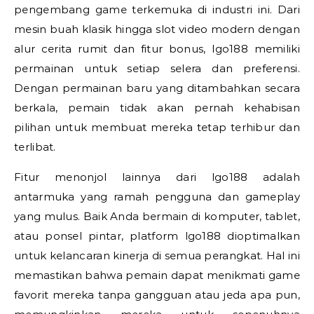
pengembang game terkemuka di industri ini. Dari
mesin buah klasik hingga slot video modern dengan
alur cerita rumit dan fitur bonus, lgo188 memiliki
permainan untuk setiap selera dan preferensi.
Dengan permainan baru yang ditambahkan secara
berkala, pemain tidak akan pernah kehabisan
pilihan untuk membuat mereka tetap terhibur dan
terlibat.
Fitur menonjol lainnya dari lgo188 adalah
antarmuka yang ramah pengguna dan gameplay
yang mulus. Baik Anda bermain di komputer, tablet,
atau ponsel pintar, platform lgo188 dioptimalkan
untuk kelancaran kinerja di semua perangkat. Hal ini
memastikan bahwa pemain dapat menikmati game
favorit mereka tanpa gangguan atau jeda apa pun,