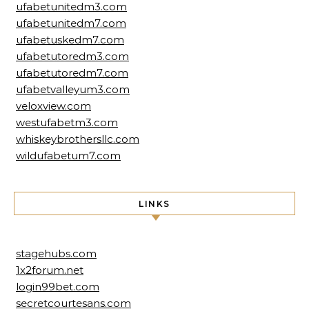
ufabetunitedm3.com
ufabetunitedm7.com
ufabetuskedm7.com
ufabetutoredm3.com
ufabetutoredm7.com
ufabetvalleyum3.com
veloxview.com
westufabetm3.com
whiskeybrothersllc.com
wildufabetum7.com
LINKS
stagehubs.com
1x2forum.net
login99bet.com
secretcourtesans.com