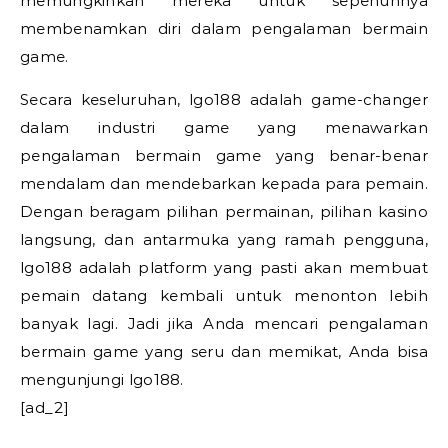
memungkinkan mereka untuk sepenuhnya
membenamkan diri dalam pengalaman bermain
game.
Secara keseluruhan, lgo188 adalah game-changer
dalam industri game yang menawarkan
pengalaman bermain game yang benar-benar
mendalam dan mendebarkan kepada para pemain.
Dengan beragam pilihan permainan, pilihan kasino
langsung, dan antarmuka yang ramah pengguna,
lgo188 adalah platform yang pasti akan membuat
pemain datang kembali untuk menonton lebih
banyak lagi. Jadi jika Anda mencari pengalaman
bermain game yang seru dan memikat, Anda bisa
mengunjungi lgo188.
[ad_2]