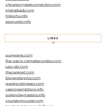
chicagocrystalconnection.com
imanabadii.com
trilipohu.info
appruptio.info
LINKS
punjwanis.com
the-parcs-clematiscondos.com
jusu-gb.com
thecarepet.com
blogwriterplus.com
guestpostingseo.com
casinogambitpro.info
pokerplaymasters.info
courseoncourse.com