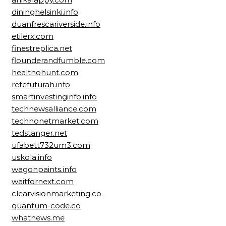
dininghelsinki.info
duanfrescariverside.info
etilerx.com
finestreplica.net
flounderandfumble.com
healthohunt.com
retefuturah.info
smartinvestinginfo.info
technewsalliance.com
technonetmarket.com
tedstanger.net
ufabett732um3.com
uskola.info
wagonpaints.info
waitfornext.com
clearvisionmarketing.co
quantum-code.co
whatnews.me