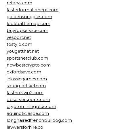
retarys.com
fasterformationcpf.com
goldensnuggles.com
lookbattlemap.com
buyrdpservice.com
yesport.net
tostylo.com
yougetthat.net
sportsnetclub.com
newbestcrypto.com
oxfordsave.com
iclassicgames.com
saung-artikel.com
fasthokivip2.com
observersports.com
cryptominingplus.com
aquinoticiaspe.com
longhairedfrenchbulldog.com
lawyersforhire.co