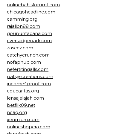
onlinebahisforum1.com
chicagoheadline.com
camming.org
rajalion88.com
goupuntacana.com
riversedgepark.com
zaseez.com
catchycrunch.com
nofaphub.com
nefertitingalls.com
patsyscreations.com
income4proof.com
educaritas.org
lensajelajah.com
betflik09.net
ncaq.org
xenmicro.com
onlineshopera.com
dartyfresh.com