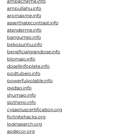
ampacheme.info
ampullahu.info
aromaxme.info
asserthatecontrast.info
atenderme.info
bangumiio.info
bekosunhu.info
beneficialgrandiose.info
blomaio.info
dosellinfoplete.info
podtubeio.info
powerfulvolatile.info
qvidsio.info
shumaio.info
slotherio.info
cysapluscertification.org
fortnitehacks.org
loginsearch.org
aodecor.org