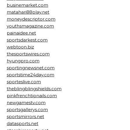
businemarket.com
matahari88play.net
moneydescriptor.com
youthsmagazine.com
painaidee.net
sportsdarkest.com
webtoon.biz
thesportswires.com
hyungpro.com
sportingnewsnet.com
sportstime24day.com
sporteslive.com
theblingblingshields.com
pinkfrenchtipnails.com
newgamestv.com
sportsgallerys.com
sportsmirrors.net
datasports.net