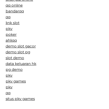
qq online
bandarqq
qq
link slot
pkv
poker
ahliqq
demo slot gacor
demo slot pg
slot demo
data keluaran hk
pg demo
pkv
pkv games
pkv
qq
situs pkv games