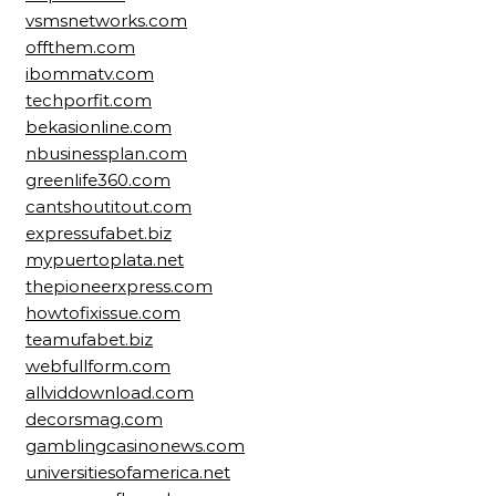
vsmsnetworks.com
offthem.com
ibommatv.com
techporfit.com
bekasionline.com
nbusinessplan.com
greenlife360.com
cantshoutitout.com
expressufabet.biz
mypuertoplata.net
thepioneerxpress.com
howtofixissue.com
teamufabet.biz
webfullform.com
allviddownload.com
decorsmag.com
gamblingcasinonews.com
universitiesofamerica.net