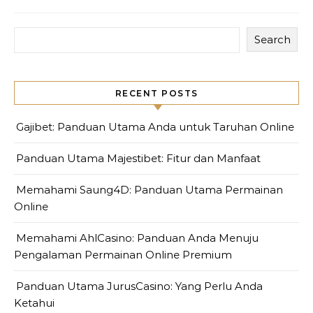
Search
RECENT POSTS
Gajibet: Panduan Utama Anda untuk Taruhan Online
Panduan Utama Majestibet: Fitur dan Manfaat
Memahami Saung4D: Panduan Utama Permainan
Online
Memahami AhlCasino: Panduan Anda Menuju
Pengalaman Permainan Online Premium
Panduan Utama JurusCasino: Yang Perlu Anda
Ketahui