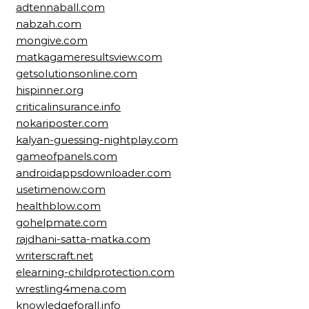
adtennaball.com
nabzah.com
mongive.com
matkagameresultsview.com
getsolutionsonline.com
hispinner.org
criticalinsurance.info
nokariposter.com
kalyan-guessing-nightplay.com
gameofpanels.com
androidappsdownloader.com
usetimenow.com
healthblow.com
gohelpmate.com
rajdhani-satta-matka.com
writerscraft.net
elearning-childprotection.com
wrestling4mena.com
knowledgeforall.info