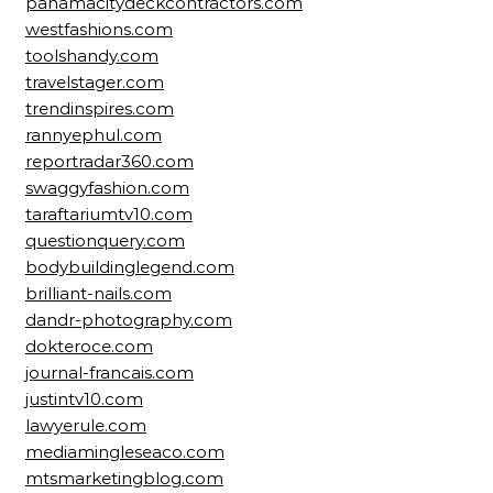
panamacitydeckcontractors.com
westfashions.com
toolshandy.com
travelstager.com
trendinspires.com
rannyephul.com
reportradar360.com
swaggyfashion.com
taraftariumtv10.com
questionquery.com
bodybuildinglegend.com
brilliant-nails.com
dandr-photography.com
dokteroce.com
journal-francais.com
justintv10.com
lawyerule.com
mediamingleseaco.com
mtsmarketingblog.com