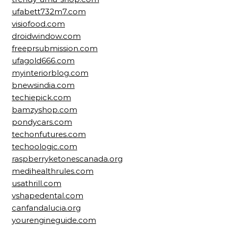
ufabett732m7.com
visiofood.com
droidwindow.com
freeprsubmission.com
ufagold666.com
myinteriorblog.com
bnewsindia.com
techiepick.com
bamzyshop.com
pondycars.com
techonfutures.com
techoologic.com
raspberryketonescanada.org
medihealthrules.com
usathrill.com
vshapedental.com
canfandalucia.org
yourengineguide.com