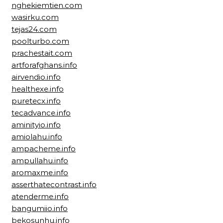
nghekiemtien.com
wasirku.com
tejas24.com
poolturbo.com
prachestait.com
artforafghans.info
airvendio.info
healthexe.info
puretecx.info
tecadvance.info
aminityio.info
amiolahu.info
ampacheme.info
ampullahu.info
aromaxme.info
asserthatecontrast.info
atenderme.info
bangumiio.info
bekosunhu.info