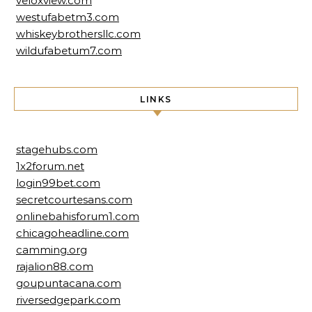
veloxview.com
westufabetm3.com
whiskeybrothersllc.com
wildufabetum7.com
LINKS
stagehubs.com
1x2forum.net
login99bet.com
secretcourtesans.com
onlinebahisforum1.com
chicagoheadline.com
camming.org
rajalion88.com
goupuntacana.com
riversedgepark.com