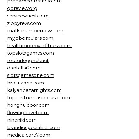
progameofbrands.com
qbreview.org
servicewueste.org
zippyrevs.com
matkanumbernow.com
myjobcirculars.com
healthmoreoverfitness.com
topslotxgames.com
routerloggnet.net
dantella6.com
slotsgamesone.com
hispinzone.com
kalyanbazarnights.com
top-online-casino-usa.com
honghuidoor.com
flowingtravel.com
nineniki.com
brandiospecialists.com
medicalcare7.com