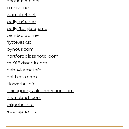
enoughinfo.net
pinhive.net
warnabet.net
bollym4u.me
bolly2tollyblog.me
pandaclub.me
flyttevask.io
byhous.com
hartfordplazahotel.com
m-918kissapk.com
nabavkame.info
gakbiasa.com
iflowerhu.info
chicagocrystalconnection.com
imanabadii.com
trilipohu.info
appruptio.info