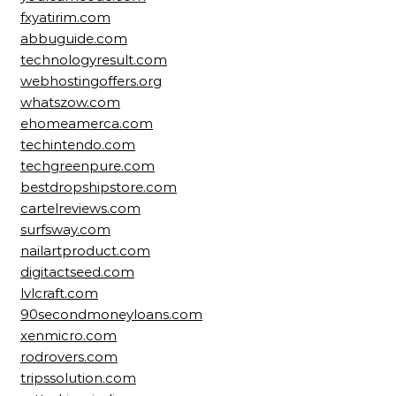
fxyatirim.com
abbuguide.com
technologyresult.com
webhostingoffers.org
whatszow.com
ehomeamerca.com
techintendo.com
techgreenpure.com
bestdropshipstore.com
cartelreviews.com
surfsway.com
nailartproduct.com
digitactseed.com
lvlcraft.com
90secondmoneyloans.com
xenmicro.com
rodrovers.com
tripssolution.com