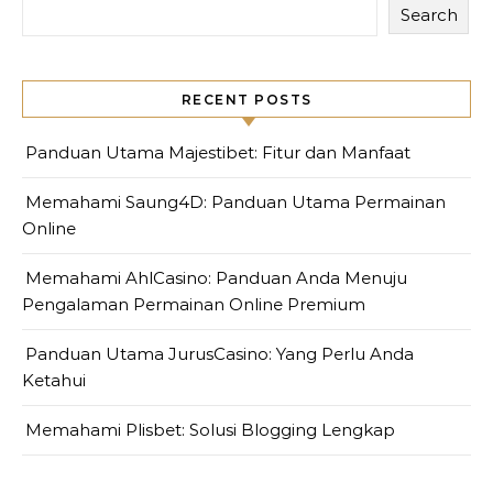
Search
RECENT POSTS
Panduan Utama Majestibet: Fitur dan Manfaat
Memahami Saung4D: Panduan Utama Permainan
Online
Memahami AhlCasino: Panduan Anda Menuju
Pengalaman Permainan Online Premium
Panduan Utama JurusCasino: Yang Perlu Anda
Ketahui
Memahami Plisbet: Solusi Blogging Lengkap