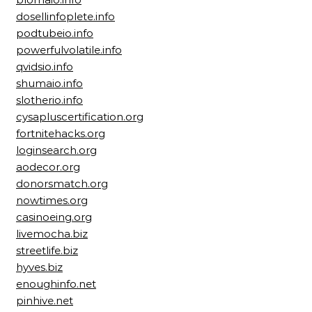
dosellinfoplete.info
podtubeio.info
powerfulvolatile.info
qvidsio.info
shumaio.info
slotherio.info
cysapluscertification.org
fortnitehacks.org
loginsearch.org
aodecor.org
donorsmatch.org
nowtimes.org
casinoeing.org
livemocha.biz
streetlife.biz
hyves.biz
enoughinfo.net
pinhive.net