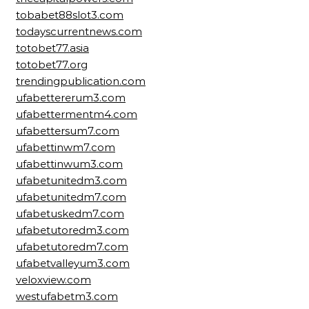
tobabet88slot3.com
todayscurrentnews.com
totobet77.asia
totobet77.org
trendingpublication.com
ufabettererum3.com
ufabettermentm4.com
ufabettersum7.com
ufabettinwm7.com
ufabettinwum3.com
ufabetunitedm3.com
ufabetunitedm7.com
ufabetuskedm7.com
ufabetutoredm3.com
ufabetutoredm7.com
ufabetvalleyum3.com
veloxview.com
westufabetm3.com