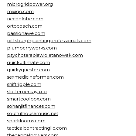
microgridpower.org
mixiqo.com
needglobe.com
ortocoach.com
passionawe.com
pittsburghpaintingprofessionals.com
plumberryworks.com
psychoterapiawioletanowak.com
quickultimate.com
quirkyquester.com
sexmedicineformen.com
shiftripple.com
slotterpercaya.co
smartcoolbox.com
sohanjitfinances.com
soulfulhousemusic.net
sparklooms.com
tacticalcontractingllc.com
thecapitalpowers.com