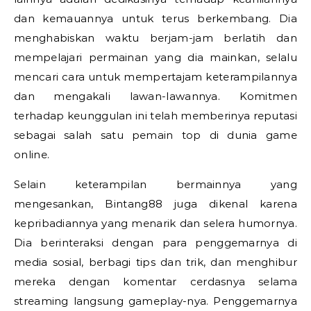
dan kemauannya untuk terus berkembang. Dia
menghabiskan waktu berjam-jam berlatih dan
mempelajari permainan yang dia mainkan, selalu
mencari cara untuk mempertajam keterampilannya
dan mengakali lawan-lawannya. Komitmen
terhadap keunggulan ini telah memberinya reputasi
sebagai salah satu pemain top di dunia game
online.
Selain keterampilan bermainnya yang
mengesankan, Bintang88 juga dikenal karena
kepribadiannya yang menarik dan selera humornya.
Dia berinteraksi dengan para penggemarnya di
media sosial, berbagi tips dan trik, dan menghibur
mereka dengan komentar cerdasnya selama
streaming langsung gameplay-nya. Penggemarnya