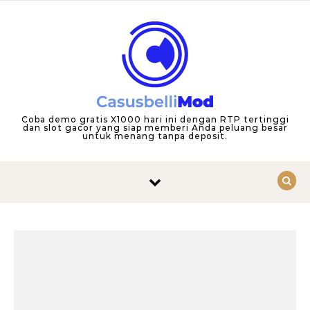
Skip to content
Coba demo gratis X1000 hari ini dengan RTP tertinggi
dan slot gacor yang siap memberi Anda peluang besar
untuk menang tanpa deposit.