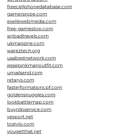
freecellphonedatabase.com
gamersrope.com
exellewebmedia.com
free-gamestop.com
sinbadtravels.com
ukmagzine.com
wareztech.org
usabestnetwork.com
jessepinkmanoutfit.com
umailsend.com
retarys.com
fasterformationcpf.com
goldensnuggles.com
lookbattlemap.com
buyrdpservice.com
yesport.net
tostylo.com
yougetthat.net