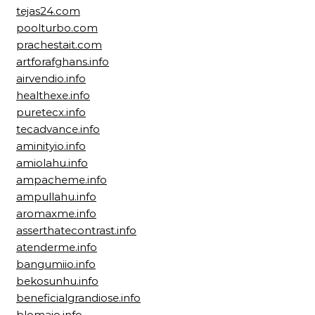
tejas24.com
poolturbo.com
prachestait.com
artforafghans.info
airvendio.info
healthexe.info
puretecx.info
tecadvance.info
aminityio.info
amiolahu.info
ampacheme.info
ampullahu.info
aromaxme.info
asserthatecontrast.info
atenderme.info
bangumiio.info
bekosunhu.info
beneficialgrandiose.info
blomaio.info