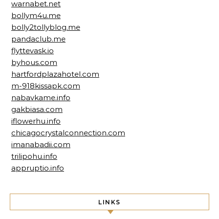
warnabet.net
bollym4u.me
bolly2tollyblog.me
pandaclub.me
flyttevask.io
byhous.com
hartfordplazahotel.com
m-918kissapk.com
nabavkame.info
gakbiasa.com
iflowerhu.info
chicagocrystalconnection.com
imanabadii.com
trilipohu.info
appruptio.info
LINKS