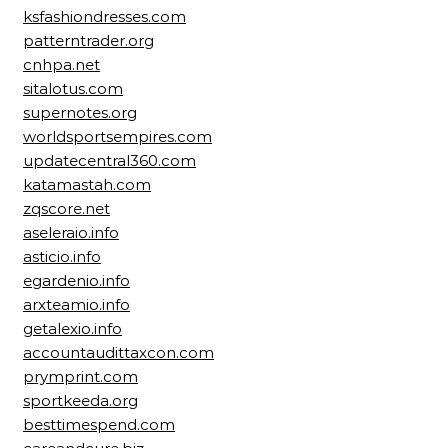
ksfashiondresses.com
patterntrader.org
cnhpa.net
sitalotus.com
supernotes.org
worldsportsempires.com
updatecentral360.com
katamastah.com
zqscore.net
aseleraio.info
asticio.info
egardenio.info
arxteamio.info
getalexio.info
accountaudittaxcon.com
prymprint.com
sportkeeda.org
besttimespend.com