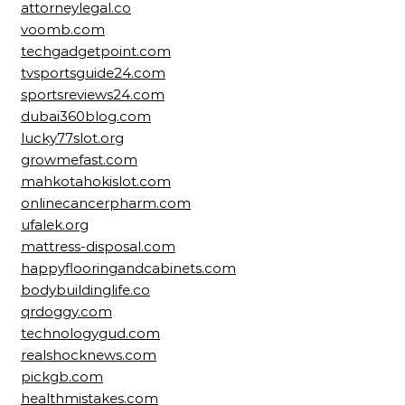
attorneylegal.co
voomb.com
techgadgetpoint.com
tvsportsguide24.com
sportsreviews24.com
dubai360blog.com
lucky77slot.org
growmefast.com
mahkotahokislot.com
onlinecancerpharm.com
ufalek.org
mattress-disposal.com
happyflooringandcabinets.com
bodybuildinglife.co
qrdoggy.com
technologygud.com
realshocknews.com
pickgb.com
healthmistakes.com