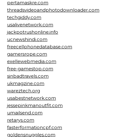
pertamaskre.com
threadsvideoandphotodownloader.com
techgiddy.com
usalivenetwork.com
jackpotrushonline.info
ucnewshindi.com
freecellphonedatabase.com
gamersrope.com
exellewebmedia.com
free-gamestop.com
sinbadtravels.com
ukmagzine.com
wareztech.org
usabestnetwork.com
jessepinkmanoutfit.com
umailsend.com
retarys.com
fasterformationcpf.com
goldensnuggles.com