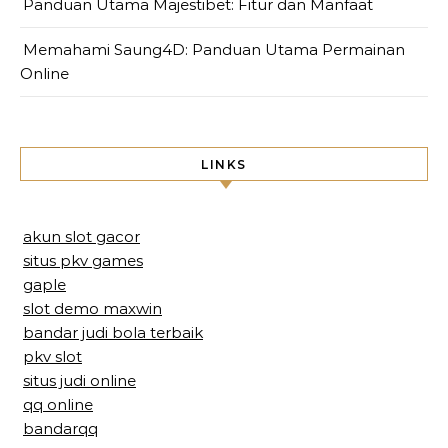
Panduan Utama Majestibet: Fitur dan Manfaat
Memahami Saung4D: Panduan Utama Permainan
Online
LINKS
akun slot gacor
situs pkv games
gaple
slot demo maxwin
bandar judi bola terbaik
pkv slot
situs judi online
qq online
bandarqq