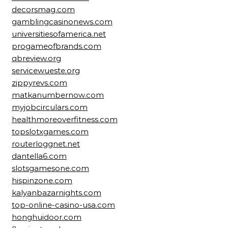
decorsmag.com
gamblingcasinonews.com
universitiesofamerica.net
progameofbrands.com
qbreview.org
servicewueste.org
zippyrevs.com
matkanumbernow.com
myjobcirculars.com
healthmoreoverfitness.com
topslotxgames.com
routerloggnet.net
dantella6.com
slotsgamesone.com
hispinzone.com
kalyanbazarnights.com
top-online-casino-usa.com
honghuidoor.com