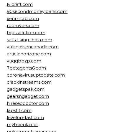
lvlcraft.com
90secondmoneyloans.com
xenmicro.com
rodrovers.com
tripssolution.com
satta-king-india.com
yukigassencanada.com
articlehorizone.com
yuqqbbzp.com
7betagents6.com
coronavirusuptodate.com
crackinstreams.com
gadgetspak.com
gearsngadget.com
hireseodoctor.com
lapsfit.com
levelup-fast.com
mytreepla.net
pokersimulations.com