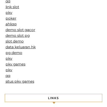
qq
link slot
pkv
poker
ahliqq
demo slot gacor
demo slot pg
slot demo
data keluaran hk
pg demo
pkv
pkv games
pkv
qq
situs pkv games
LINKS