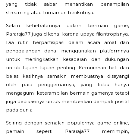
yang tidak sabar menantikan penampilan
streaming atau turnamen berikutnya.
Selain kehebatannya dalam bermain game,
Pararaja77 juga dikenal karena upaya filantropisnya.
Dia rutin berpartisipasi dalam acara amal dan
penggalangan dana, menggunakan platformnya
untuk meningkatkan kesadaran dan dukungan
untuk tujuan-tujuan penting. Kemurahan hati dan
belas kasihnya semakin membuatnya disayangi
oleh para penggemarnya, yang tidak hanya
mengagumi keterampilan bermain gamenya tetapi
juga dedikasinya untuk memberikan dampak positif
pada dunia.
Seiring dengan semakin populernya game online,
pemain seperti Pararaja77 memimpin,