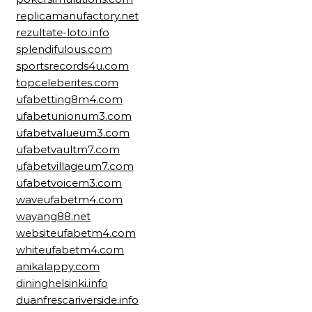
replicamanufactory.net
rezultate-loto.info
splendifulous.com
sportsrecords4u.com
topceleberites.com
ufabetting8m4.com
ufabetunionum3.com
ufabetvalueum3.com
ufabetvaultm7.com
ufabetvillageum7.com
ufabetvoicem3.com
waveufabetm4.com
wayang88.net
websiteufabetm4.com
whiteufabetm4.com
anikalappy.com
dininghelsinki.info
duanfrescariverside.info