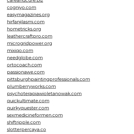
careandcure.biz
cogniyo.com
easymagazines.org
hirfanjilasmi.com
hometricks.org
leathercraftpro.com
microgridpower.org
mixiqo.com
needglobe.com
ortocoach.com
passionawe.com
pittsburghpaintingprofessionals.com
plumberryworks.com
psychoterapiawioletanowak.com
quickultimate.com
quirkyquester.com
sexmedicineformen.com
shiftripple.com
slotterpercaya.co