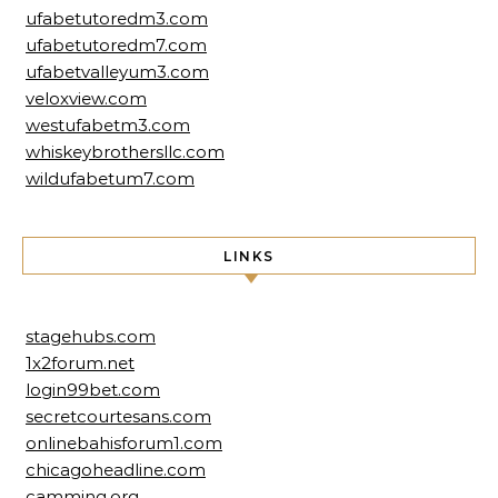
ufabetutoredm3.com
ufabetutoredm7.com
ufabetvalleyum3.com
veloxview.com
westufabetm3.com
whiskeybrothersllc.com
wildufabetum7.com
LINKS
stagehubs.com
1x2forum.net
login99bet.com
secretcourtesans.com
onlinebahisforum1.com
chicagoheadline.com
camming.org