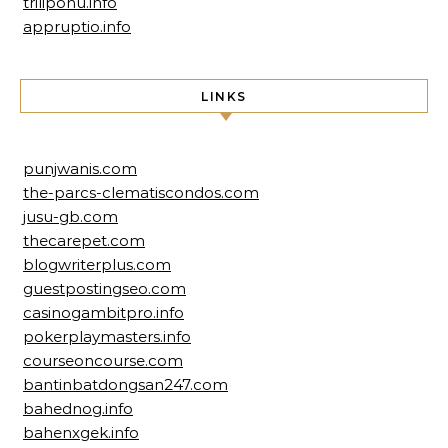
trilipohu.info
appruptio.info
LINKS
punjwanis.com
the-parcs-clematiscondos.com
jusu-gb.com
thecarepet.com
blogwriterplus.com
guestpostingseo.com
casinogambitpro.info
pokerplaymasters.info
courseoncourse.com
bantinbatdongsan247.com
bahednog.info
bahenxgek.info