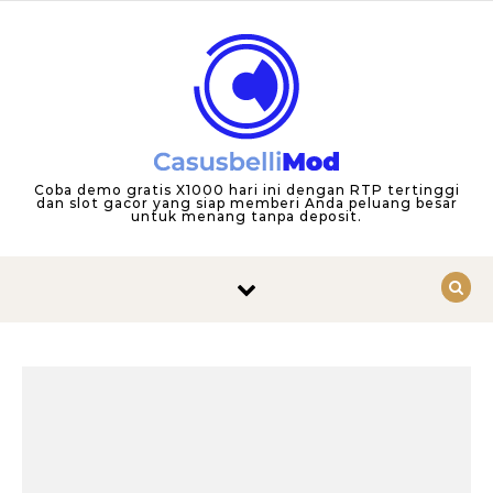
Skip to content
Coba demo gratis X1000 hari ini dengan RTP tertinggi
dan slot gacor yang siap memberi Anda peluang besar
untuk menang tanpa deposit.