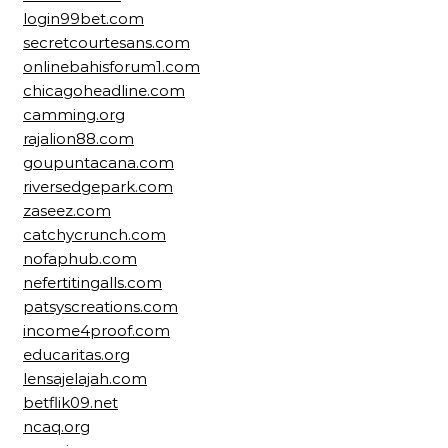
login99bet.com
secretcourtesans.com
onlinebahisforum1.com
chicagoheadline.com
camming.org
rajalion88.com
goupuntacana.com
riversedgepark.com
zaseez.com
catchycrunch.com
nofaphub.com
nefertitingalls.com
patsyscreations.com
income4proof.com
educaritas.org
lensajelajah.com
betflik09.net
ncaq.org