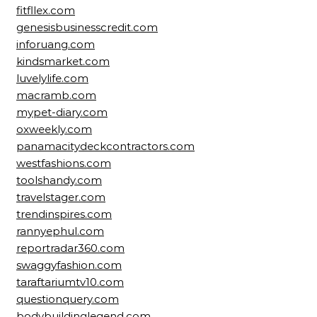
fitfllex.com
genesisbusinesscredit.com
inforuang.com
kindsmarket.com
luvelylife.com
macramb.com
mypet-diary.com
oxweekly.com
panamacitydeckcontractors.com
westfashions.com
toolshandy.com
travelstager.com
trendinspires.com
rannyephul.com
reportradar360.com
swaggyfashion.com
taraftariumtv10.com
questionquery.com
bodybuildinglegend.com