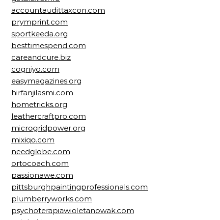
accountaudittaxcon.com
prymprint.com
sportkeeda.org
besttimespend.com
careandcure.biz
cogniyo.com
easymagazines.org
hirfanjilasmi.com
hometricks.org
leathercraftpro.com
microgridpower.org
mixiqo.com
needglobe.com
ortocoach.com
passionawe.com
pittsburghpaintingprofessionals.com
plumberryworks.com
psychoterapiawioletanowak.com