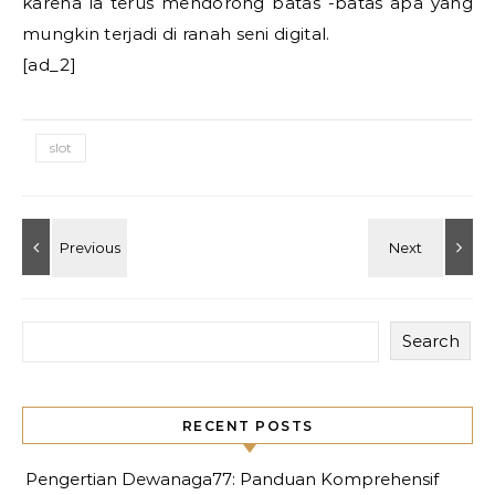
karena ia terus mendorong batas -batas apa yang
mungkin terjadi di ranah seni digital.
[ad_2]
slot
Search
RECENT POSTS
Pengertian Dewanaga77: Panduan Komprehensif