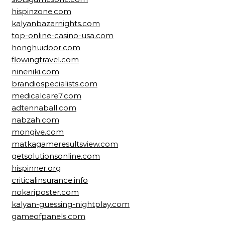
hispinzone.com
kalyanbazarnights.com
top-online-casino-usa.com
honghuidoor.com
flowingtravel.com
nineniki.com
brandiospecialists.com
medicalcare7.com
adtennaball.com
nabzah.com
mongive.com
matkagameresultsview.com
getsolutionsonline.com
hispinner.org
criticalinsurance.info
nokariposter.com
kalyan-guessing-nightplay.com
gameofpanels.com