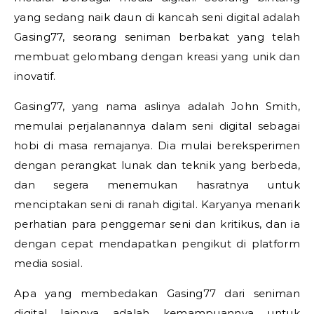
yang sedang naik daun di kancah seni digital adalah
Gasing77, seorang seniman berbakat yang telah
membuat gelombang dengan kreasi yang unik dan
inovatif.
Gasing77, yang nama aslinya adalah John Smith,
memulai perjalanannya dalam seni digital sebagai
hobi di masa remajanya. Dia mulai bereksperimen
dengan perangkat lunak dan teknik yang berbeda,
dan segera menemukan hasratnya untuk
menciptakan seni di ranah digital. Karyanya menarik
perhatian para penggemar seni dan kritikus, dan ia
dengan cepat mendapatkan pengikut di platform
media sosial.
Apa yang membedakan Gasing77 dari seniman
digital lainnya adalah kemampuannya untuk