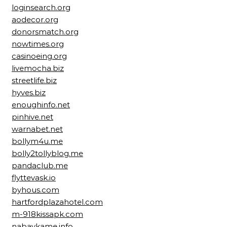
loginsearch.org
aodecor.org
donorsmatch.org
nowtimes.org
casinoeing.org
livemocha.biz
streetlife.biz
hyves.biz
enoughinfo.net
pinhive.net
warnabet.net
bollym4u.me
bolly2tollyblog.me
pandaclub.me
flyttevask.io
byhous.com
hartfordplazahotel.com
m-918kissapk.com
nabavkame.info