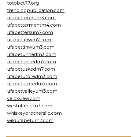
totobet77.org
trendingpublication.com
ufabettererum3.com
ufabettermentm4.com
ufabettersum7.com
ufabettinwm7.com
ufabettinwum3.com
ufabetunitedm3.com
ufabetunitedm7.com
ufabetuskedm7.com
ufabetutoredm3.com
ufabetutoredm7.com
ufabetvalleyum3.com
veloxview.com
westufabetm3.com
whiskeybrothersllc.com
wildufabetum7.com