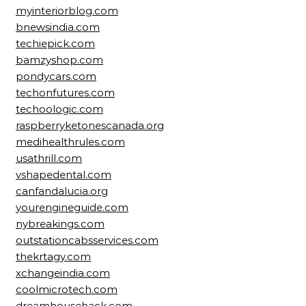
myinteriorblog.com
bnewsindia.com
techiepick.com
bamzyshop.com
pondycars.com
techonfutures.com
techoologic.com
raspberryketonescanada.org
medihealthrules.com
usathrill.com
vshapedental.com
canfandalucia.org
yourengineguide.com
nybreakings.com
outstationcabsservices.com
thekrtagy.com
xchangeindia.com
coolmicrotech.com
dreamhousehack.com