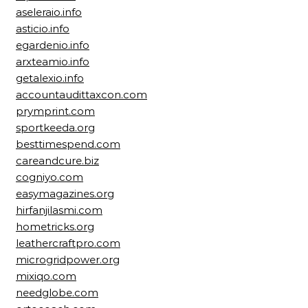
aseleraio.info
asticio.info
egardenio.info
arxteamio.info
getalexio.info
accountaudittaxcon.com
prymprint.com
sportkeeda.org
besttimespend.com
careandcure.biz
cogniyo.com
easymagazines.org
hirfanjilasmi.com
hometricks.org
leathercraftpro.com
microgridpower.org
mixiqo.com
needglobe.com