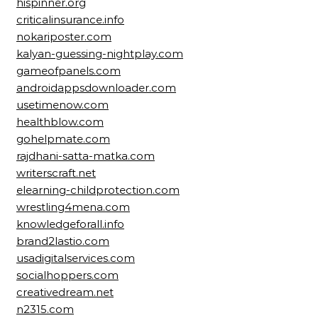
hispinner.org
criticalinsurance.info
nokariposter.com
kalyan-guessing-nightplay.com
gameofpanels.com
androidappsdownloader.com
usetimenow.com
healthblow.com
gohelpmate.com
rajdhani-satta-matka.com
writerscraft.net
elearning-childprotection.com
wrestling4mena.com
knowledgeforall.info
brand2lastio.com
usadigitalservices.com
socialhoppers.com
creativedream.net
n2315.com