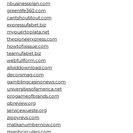
nbusinessplan.com
greenlife360.com
cantshoutitout.com
expressufabet.biz
mypuertoplata.net
thepioneerxpress.com
howtofixissue.com
teamufabet.biz
webfullform.com
allviddownload.com
decorsmag.com
gamblingcasinonews.com
universitiesofamerica.net
progameofbrands.com
qbreview.org
servicewueste.org
zippyrevs.com
matkanumbernow.com
myjobcirculars.com