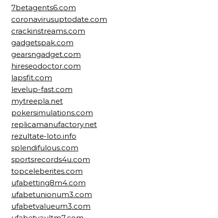
7betagents6.com
coronavirusuptodate.com
crackinstreams.com
gadgetspak.com
gearsngadget.com
hireseodoctor.com
lapsfit.com
levelup-fast.com
mytreepla.net
pokersimulations.com
replicamanufactory.net
rezultate-loto.info
splendifulous.com
sportsrecords4u.com
topceleberites.com
ufabetting8m4.com
ufabetunionum3.com
ufabetvalueum3.com
ufabetvaultm7.com