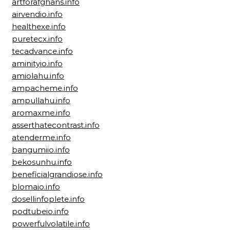
artforafghans.info
airvendio.info
healthexe.info
puretecx.info
tecadvance.info
aminityio.info
amiolahu.info
ampacheme.info
ampullahu.info
aromaxme.info
asserthatecontrast.info
atenderme.info
bangumiio.info
bekosunhu.info
beneficialgrandiose.info
blomaio.info
dosellinfoplete.info
podtubeio.info
powerfulvolatile.info