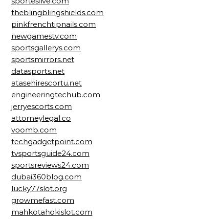
sporteslive.com
theblingblingshields.com
pinkfrenchtipnails.com
newgamestv.com
sportsgallerys.com
sportsmirrors.net
datasports.net
atasehirescortu.net
engineeringtechub.com
jerryescorts.com
attorneylegal.co
voomb.com
techgadgetpoint.com
tvsportsguide24.com
sportsreviews24.com
dubai360blog.com
lucky77slot.org
growmefast.com
mahkotahokislot.com