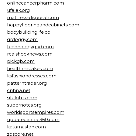
onlinecancerpharm.com
ufalek.org
mattress-disposal.com
happyflooringandcabinets.com
bodybuildinglife.co
qrdoggy.com
technologygud.com
realshocknews.com
pickgb.com
healthmistakes.com
ksfashiondresses.com
patterntrader.org
cnhpa.net
sitalotus.com
supernotes.org
worldsportsempires.com
updatecentral360.com
katamastah.com
zqscore.net