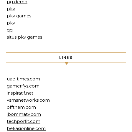
pg demo
pkv
pkv games
pkv
qq
situs pkv games
LINKS
uae-times.com
gamerifys.com
inspiratif.net
vsmsnetworks.com
offthem.com
ibommatv.com
techporfit.com
bekasionline.com