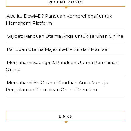
RECENT POSTS
Apa itu Dewi4D? Panduan Komprehensif untuk
Memahami Platform
Gajibet: Panduan Utama Anda untuk Taruhan Online
Panduan Utama Majestibet: Fitur dan Manfaat
Memahami Saung4D: Panduan Utama Permainan
Online
Memahami AhlCasino: Panduan Anda Menuju
Pengalaman Permainan Online Premium
LINKS