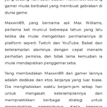
gamer muda berbakat yang membuat gebrakan di
dunia game.
Maxwin89, yang bernama asli Max Williams,
pertama kali muncul beberapa tahun yang lalu
ketika dia mulai mengalirkan permainannya di
platform seperti Twitch dan YouTube. Bakat dan
keterampilan alaminya dengan cepat menarik
perhatian pemirsa, dan tidak lama kemudian ia
mulai mendapatkan penggemar setia.
Yang membedakan Maxwin89 dari gamer lainnya
adalah dedikasi dan etos kerjanya yang luar biasa.
Dia menghabiskan waktu berjam-jam setiap hari
untuk mengasah keterampilannya dan
mempraktikkan berbagai strategi untuk
meningkatkan gameplaynya. Kerja kerasnya