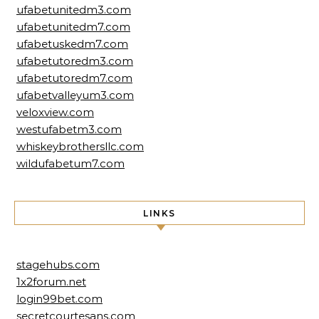
ufabetunitedm3.com
ufabetunitedm7.com
ufabetuskedm7.com
ufabetutoredm3.com
ufabetutoredm7.com
ufabetvalleyum3.com
veloxview.com
westufabetm3.com
whiskeybrothersllc.com
wildufabetum7.com
LINKS
stagehubs.com
1x2forum.net
login99bet.com
secretcourtesans.com