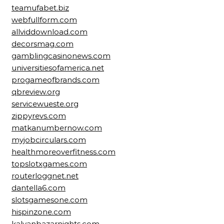
teamufabet.biz
webfullform.com
allviddownload.com
decorsmag.com
gamblingcasinonews.com
universitiesofamerica.net
progameofbrands.com
qbreview.org
servicewueste.org
zippyrevs.com
matkanumbernow.com
myjobcirculars.com
healthmoreoverfitness.com
topslotxgames.com
routerloggnet.net
dantella6.com
slotsgamesone.com
hispinzone.com
kalyanbazarnights.com