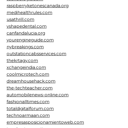
raspberryketonescanada.org
medihealthrules.com
usathrill.com
vshapedental.com
canfandalucia.org
yourengineguide.com
nybreakings.com
outstationcabsservices.com
thekrtagy.com
xchangeindia.com
coolmicrotech.com
dreamhousehack.com
the-techteacher.com
automobilenews-online.com
fashionalltimes.com
totaldigitalforum.com
technoarmaan.com
empresasposicionamientoweb.com