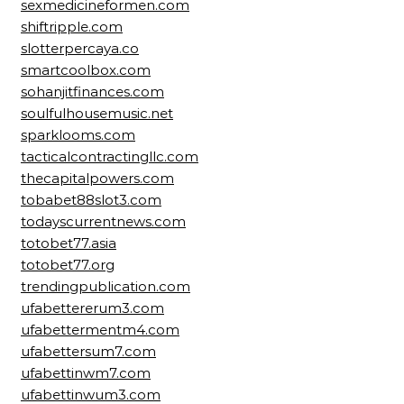
sexmedicineformen.com
shiftripple.com
slotterpercaya.co
smartcoolbox.com
sohanjitfinances.com
soulfulhousemusic.net
sparklooms.com
tacticalcontractingllc.com
thecapitalpowers.com
tobabet88slot3.com
todayscurrentnews.com
totobet77.asia
totobet77.org
trendingpublication.com
ufabettererum3.com
ufabettermentm4.com
ufabettersum7.com
ufabettinwm7.com
ufabettinwum3.com