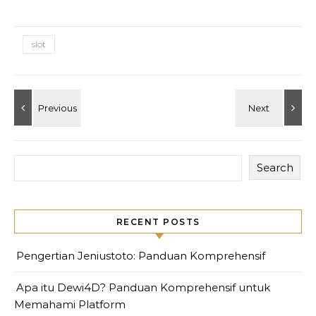
slot
Search
RECENT POSTS
Pengertian Jeniustoto: Panduan Komprehensif
Apa itu Dewi4D? Panduan Komprehensif untuk
Memahami Platform