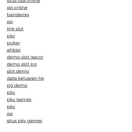
situs judi online
qq online
bandarqq
qq
link slot
pkv
poker
ahliqq
demo slot gacor
demo slot pg
slot demo
data keluaran hk
pg demo
pkv
pkv games
pkv
qq
situs pkv games