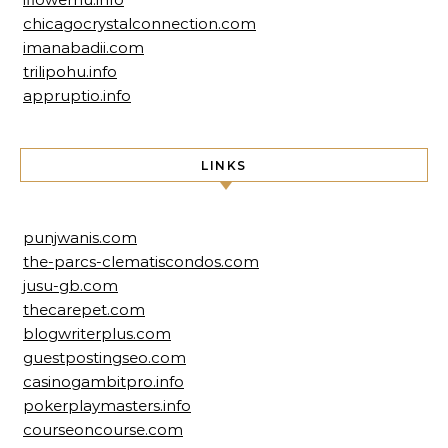
chicagocrystalconnection.com
imanabadii.com
trilipohu.info
appruptio.info
LINKS
punjwanis.com
the-parcs-clematiscondos.com
jusu-gb.com
thecarepet.com
blogwriterplus.com
guestpostingseo.com
casinogambitpro.info
pokerplaymasters.info
courseoncourse.com