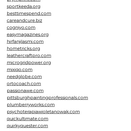
sportkeeda.org
besttimespend.com
careandcure.biz
cogniyo.com
easymagazines.org
hirfanjilasmi.com
hometricks.org
leathercraftpro.com
microgridpower.org
mixiqo.com
needglobe.com
ortocoach.com
passionawe.com
pittsburghpaintingprofessionals.com
plumberryworks.com
psychoterapiawioletanowak.com
quickultimate.com
quirkyquester.com