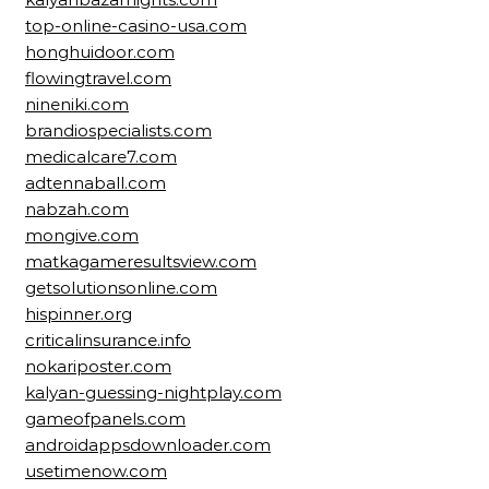
top-online-casino-usa.com
honghuidoor.com
flowingtravel.com
nineniki.com
brandiospecialists.com
medicalcare7.com
adtennaball.com
nabzah.com
mongive.com
matkagameresultsview.com
getsolutionsonline.com
hispinner.org
criticalinsurance.info
nokariposter.com
kalyan-guessing-nightplay.com
gameofpanels.com
androidappsdownloader.com
usetimenow.com