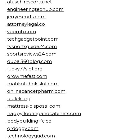
atasehirescortu.net
engineeringtechub.com
jerryescorts.com
attorneylegal.co
voomb.com
techgadgetpoint.com
tvsportsguide24.com
sportsreviews24.com
dubai360blog.com
lucky77slot.org
growmefast.com
mahkotahokislot.com
onlinecancerpharm.com
ufalek.org
mattress-disposal.com
happyflooringandcabinets.com
bodybuildinglife.co
qrdoggy.com
technologygud.com