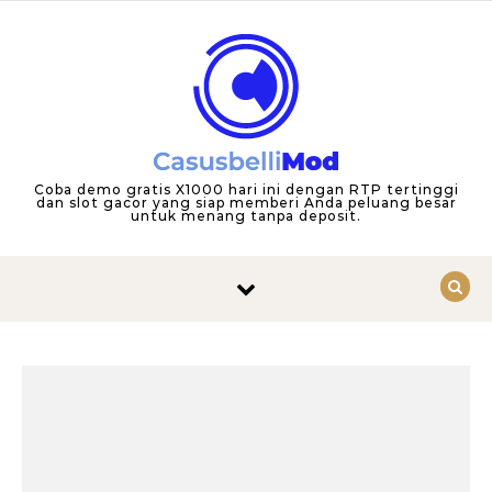
Skip to content
Coba demo gratis X1000 hari ini dengan RTP tertinggi
dan slot gacor yang siap memberi Anda peluang besar
untuk menang tanpa deposit.