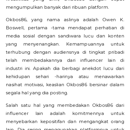
mengumpulkan banyak dari ribuan platform.
Okbos86, yang nama aslinya adalah Owen K.
Boswell, pertama -tama mendapat perhatian di
media sosial dengan sandiwara lucu dan konten
yang menyenangkan. Kemampuannya untuk
terhubung dengan audiensnya di tingkat pribadi
telah membedakannya dari influencer lain di
industri ini. Apakah dia berbagi anekdot lucu dari
kehidupan sehari -harinya atau menawarkan
nasihat motivasi, keaslian Okbos86 bersinar dalam
segala hal yang dia posting.
Salah satu hal yang membedakan Okbos86 dari
influencer lain adalah komitmennya untuk
menyebarkan kepositifan dan mengangkat orang
lain. Dia sering menggunakan platformnya untuk