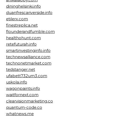
dininghelsinki.info
duanfrescariverside.info
etilerx.com
finestreplica.net
flounderandfumble.com
healthohunt.com
retefuturah.info
smartinvestinginfo.info
technewsalliance.com
technonetmarket.com
tedstanger.net
ufabett732um3.com
uskola.info
wagonpaints.info
waitfornext.com
clearvisionmarketing.co
quantum-code.co
whatnews.me