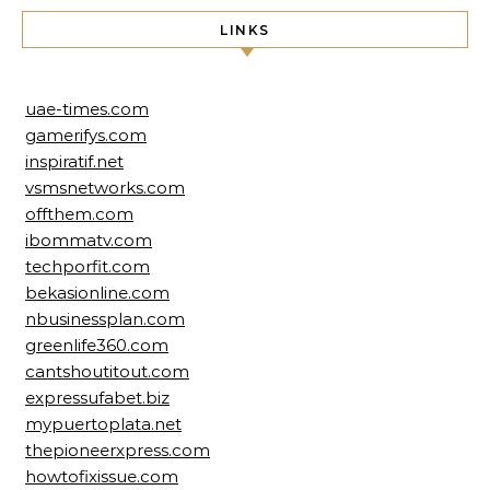
LINKS
uae-times.com
gamerifys.com
inspiratif.net
vsmsnetworks.com
offthem.com
ibommatv.com
techporfit.com
bekasionline.com
nbusinessplan.com
greenlife360.com
cantshoutitout.com
expressufabet.biz
mypuertoplata.net
thepioneerxpress.com
howtofixissue.com