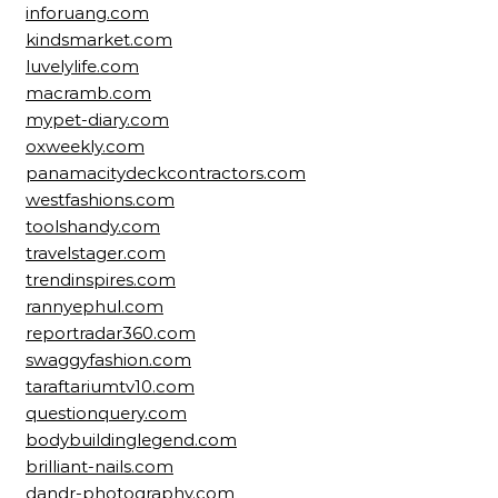
inforuang.com
kindsmarket.com
luvelylife.com
macramb.com
mypet-diary.com
oxweekly.com
panamacitydeckcontractors.com
westfashions.com
toolshandy.com
travelstager.com
trendinspires.com
rannyephul.com
reportradar360.com
swaggyfashion.com
taraftariumtv10.com
questionquery.com
bodybuildinglegend.com
brilliant-nails.com
dandr-photography.com