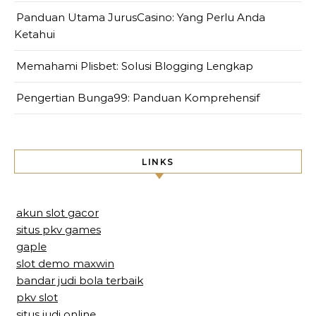
Panduan Utama JurusCasino: Yang Perlu Anda
Ketahui
Memahami Plisbet: Solusi Blogging Lengkap
Pengertian Bunga99: Panduan Komprehensif
LINKS
akun slot gacor
situs pkv games
gaple
slot demo maxwin
bandar judi bola terbaik
pkv slot
situs judi online