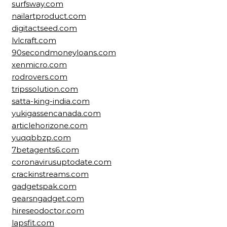
surfsway.com
nailartproduct.com
digitactseed.com
lvlcraft.com
90secondmoneyloans.com
xenmicro.com
rodrovers.com
tripssolution.com
satta-king-india.com
yukigassencanada.com
articlehorizone.com
yuqqbbzp.com
7betagents6.com
coronavirusuptodate.com
crackinstreams.com
gadgetspak.com
gearsngadget.com
hireseodoctor.com
lapsfit.com