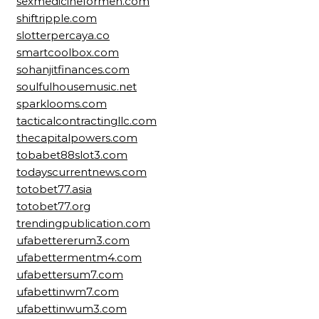
sexmedicineformen.com
shiftripple.com
slotterpercaya.co
smartcoolbox.com
sohanjitfinances.com
soulfulhousemusic.net
sparklooms.com
tacticalcontractingllc.com
thecapitalpowers.com
tobabet88slot3.com
todayscurrentnews.com
totobet77.asia
totobet77.org
trendingpublication.com
ufabettererum3.com
ufabettermentm4.com
ufabettersum7.com
ufabettinwm7.com
ufabettinwum3.com