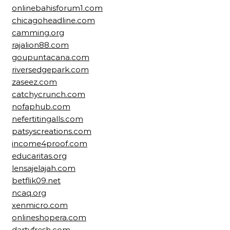
onlinebahisforum1.com
chicagoheadline.com
camming.org
rajalion88.com
goupuntacana.com
riversedgepark.com
zaseez.com
catchycrunch.com
nofaphub.com
nefertitingalls.com
patsyscreations.com
income4proof.com
educaritas.org
lensajelajah.com
betflik09.net
ncaq.org
xenmicro.com
onlineshopera.com
dartyfresh.com