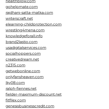
healthblow.com
gohelpmate.com
rajdhani-satta-matka.com
writerscraft.net
elearning-childprotection.com
wrestling4mena.com
knowledgeforall.info
brand2lastio.com
usadigitalservices.com
socialhoppers.com
creativedream.net
n2315.com
getwebonline.com
onlyfansheaven.com
lky08.com
ralph-fiennes.net
fielder-maximum-discount.net
fitfllex.com
genesisbusinesscredit.com