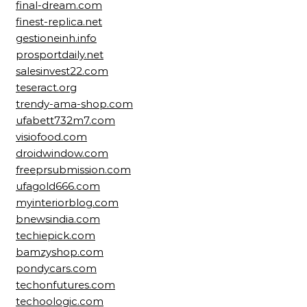
final-dream.com
finest-replica.net
gestioneinh.info
prosportdaily.net
salesinvest22.com
teseract.org
trendy-ama-shop.com
ufabett732m7.com
visiofood.com
droidwindow.com
freeprsubmission.com
ufagold666.com
myinteriorblog.com
bnewsindia.com
techiepick.com
bamzyshop.com
pondycars.com
techonfutures.com
techoologic.com