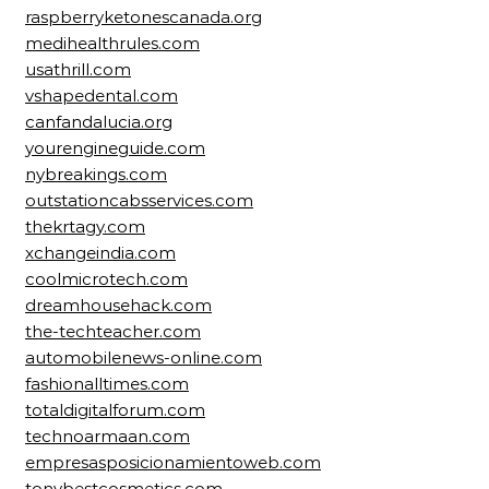
raspberryketonescanada.org
medihealthrules.com
usathrill.com
vshapedental.com
canfandalucia.org
yourengineguide.com
nybreakings.com
outstationcabsservices.com
thekrtagy.com
xchangeindia.com
coolmicrotech.com
dreamhousehack.com
the-techteacher.com
automobilenews-online.com
fashionalltimes.com
totaldigitalforum.com
technoarmaan.com
empresasposicionamientoweb.com
tonybestcosmetics.com