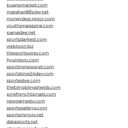
businemarket.com
matahari88play.net
moneydescriptor.com
youthsmagazine.com
painaidee.net
sportsdarkest.com
webtoon.biz
thesportswires.com
hyungpro.com
sportingnewsnet.com
sportstime24day.com
sporteslive.com
theblingblingshields.com
pinkfrenchtipnails.com
newgamestv.com
sportsgallerys.com
sportsmirrors.net
datasports.net