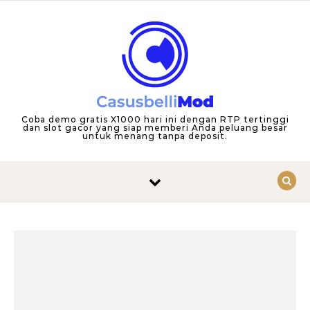
Skip to content
Coba demo gratis X1000 hari ini dengan RTP tertinggi
dan slot gacor yang siap memberi Anda peluang besar
untuk menang tanpa deposit.