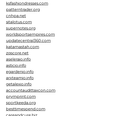
ksfashiondresses.com
patterntrader.org
cnhpa.net
sitalotus.com
supernotes.org
worldsportsempires.com
updatecentral360.com
katamastah.com
zqscore.net
aseleraio.info
asticio.info
egardenio.info
arxteamio.info
getalexio.info
accountaudittaxcon.com
prymprint.com
sportkeeda.org
besttimespend.com
careandcure.biz