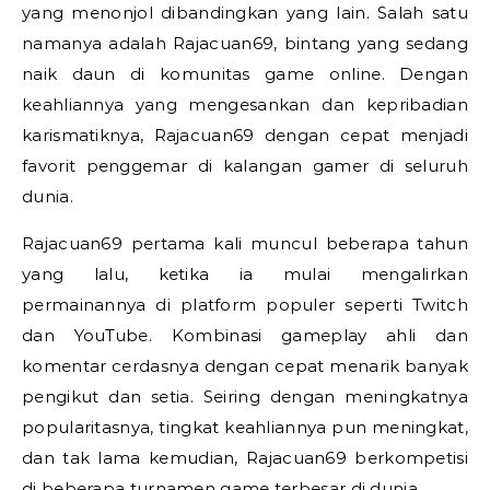
yang menonjol dibandingkan yang lain. Salah satu
namanya adalah Rajacuan69, bintang yang sedang
naik daun di komunitas game online. Dengan
keahliannya yang mengesankan dan kepribadian
karismatiknya, Rajacuan69 dengan cepat menjadi
favorit penggemar di kalangan gamer di seluruh
dunia.
Rajacuan69 pertama kali muncul beberapa tahun
yang lalu, ketika ia mulai mengalirkan
permainannya di platform populer seperti Twitch
dan YouTube. Kombinasi gameplay ahli dan
komentar cerdasnya dengan cepat menarik banyak
pengikut dan setia. Seiring dengan meningkatnya
popularitasnya, tingkat keahliannya pun meningkat,
dan tak lama kemudian, Rajacuan69 berkompetisi
di beberapa turnamen game terbesar di dunia.