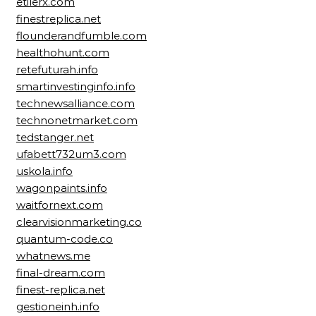
etilerx.com
finestreplica.net
flounderandfumble.com
healthohunt.com
retefuturah.info
smartinvestinginfo.info
technewsalliance.com
technonetmarket.com
tedstanger.net
ufabett732um3.com
uskola.info
wagonpaints.info
waitfornext.com
clearvisionmarketing.co
quantum-code.co
whatnews.me
final-dream.com
finest-replica.net
gestioneinh.info