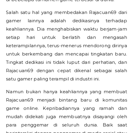
Salah satu hal yang membedakan Rajacuan69 dari
gamer lainnya adalah dedikasinya terhadap
keahliannya. Dia menghabiskan waktu berjam-jam
setiap hari untuk berlatih dan mengasah
keterampilannya, terus-menerus mendorong dirinya
untuk berkembang dan mencapai tingkatan baru.
Tingkat dedikasi ini tidak luput dari perhatian, dan
Rajacuan69 dengan cepat dikenal sebagai salah
satu gamer paling terampil di industri ini.
Namun bukan hanya keahliannya yang membuat
Rajacuan69 menjadi bintang baru di komunitas
game online. Kepribadiannya yang ramah dan
mudah didekati juga membuatnya disayangi oleh
para penggemar di seluruh dunia. Baik saat