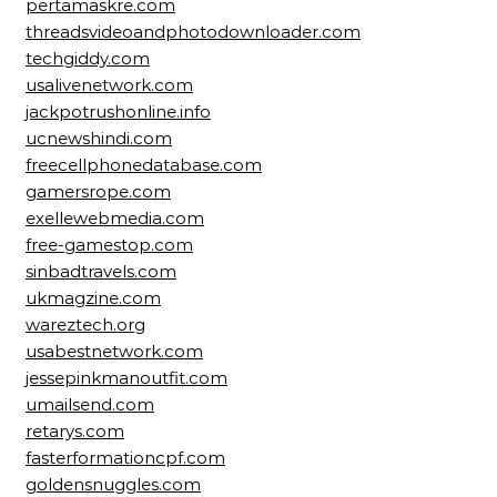
pertamaskre.com
threadsvideoandphotodownloader.com
techgiddy.com
usalivenetwork.com
jackpotrushonline.info
ucnewshindi.com
freecellphonedatabase.com
gamersrope.com
exellewebmedia.com
free-gamestop.com
sinbadtravels.com
ukmagzine.com
wareztech.org
usabestnetwork.com
jessepinkmanoutfit.com
umailsend.com
retarys.com
fasterformationcpf.com
goldensnuggles.com