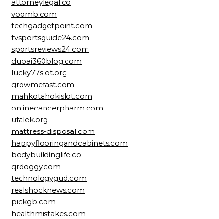
attorneylegal.co
voomb.com
techgadgetpoint.com
tvsportsguide24.com
sportsreviews24.com
dubai360blog.com
lucky77slot.org
growmefast.com
mahkotahokislot.com
onlinecancerpharm.com
ufalek.org
mattress-disposal.com
happyflooringandcabinets.com
bodybuildinglife.co
qrdoggy.com
technologygud.com
realshocknews.com
pickgb.com
healthmistakes.com