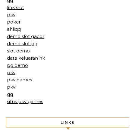
qq
link slot
pkv
poker
ahliqq
demo slot gacor
demo slot pg
slot demo
data keluaran hk
pg demo
pkv
pkv games
pkv
qq
situs pkv games
LINKS