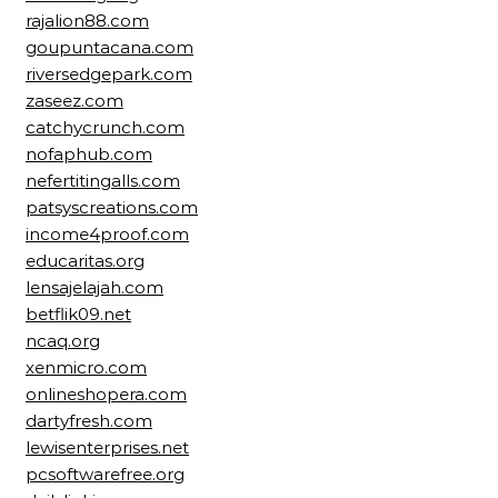
rajalion88.com
goupuntacana.com
riversedgepark.com
zaseez.com
catchycrunch.com
nofaphub.com
nefertitingalls.com
patsyscreations.com
income4proof.com
educaritas.org
lensajelajah.com
betflik09.net
ncaq.org
xenmicro.com
onlineshopera.com
dartyfresh.com
lewisenterprises.net
pcsoftwarefree.org