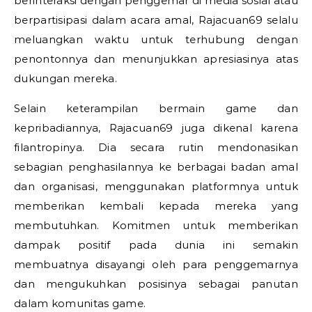
berinteraksi dengan penggemar di media sosial atau
berpartisipasi dalam acara amal, Rajacuan69 selalu
meluangkan waktu untuk terhubung dengan
penontonnya dan menunjukkan apresiasinya atas
dukungan mereka.
Selain keterampilan bermain game dan
kepribadiannya, Rajacuan69 juga dikenal karena
filantropinya. Dia secara rutin mendonasikan
sebagian penghasilannya ke berbagai badan amal
dan organisasi, menggunakan platformnya untuk
memberikan kembali kepada mereka yang
membutuhkan. Komitmen untuk memberikan
dampak positif pada dunia ini semakin
membuatnya disayangi oleh para penggemarnya
dan mengukuhkan posisinya sebagai panutan
dalam komunitas game.