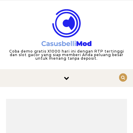
Skip to content
Coba demo gratis X1000 hari ini dengan RTP tertinggi
dan slot gacor yang siap memberi Anda peluang besar
untuk menang tanpa deposit.