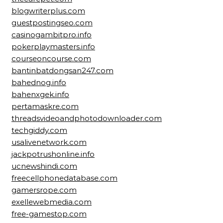
blogwriterplus.com
guestpostingseo.com
casinogambitpro.info
pokerplaymasters.info
courseoncourse.com
bantinbatdongsan247.com
bahednog.info
bahenxgek.info
pertamaskre.com
threadsvideoandphotodownloader.com
techgiddy.com
usalivenetwork.com
jackpotrushonline.info
ucnewshindi.com
freecellphonedatabase.com
gamersrope.com
exellewebmedia.com
free-gamestop.com