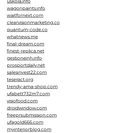
uskola.info
wagonpaints.info
waitfornext.com
clearvisionmarketing.co
quantum-code.co
whatnews.me
final-dream.com
finest-replica.net
gestioneinh.info
prosportdaily.net
salesinvest22.com
teseract.org
trendy-ama-shop.com
ufabett732m7.com
visiofood.com
droidwindow.com
freeprsubmission.com
ufagold666.com
myinteriorblog.com