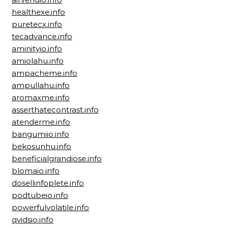
healthexe.info
puretecx.info
tecadvance.info
aminityio.info
amiolahu.info
ampacheme.info
ampullahu.info
aromaxme.info
asserthatecontrast.info
atenderme.info
bangumiio.info
bekosunhu.info
beneficialgrandiose.info
blomaio.info
dosellinfoplete.info
podtubeio.info
powerfulvolatile.info
qvidsio.info