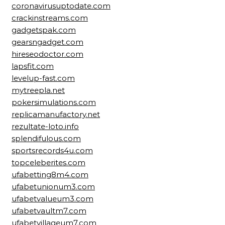
coronavirusuptodate.com
crackinstreams.com
gadgetspak.com
gearsngadget.com
hireseodoctor.com
lapsfit.com
levelup-fast.com
mytreepla.net
pokersimulations.com
replicamanufactory.net
rezultate-loto.info
splendifulous.com
sportsrecords4u.com
topceleberites.com
ufabetting8m4.com
ufabetunionum3.com
ufabetvalueum3.com
ufabetvaultm7.com
ufabetvillageum7.com