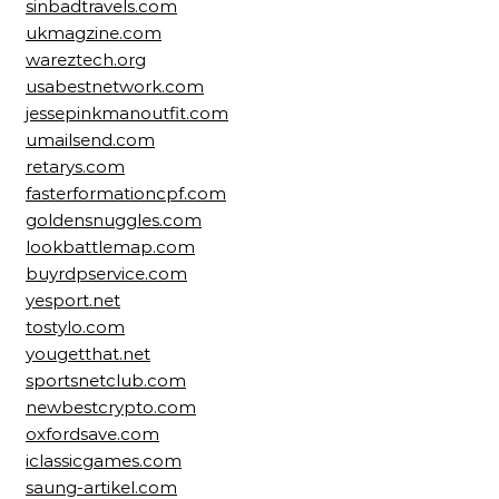
sinbadtravels.com
ukmagzine.com
wareztech.org
usabestnetwork.com
jessepinkmanoutfit.com
umailsend.com
retarys.com
fasterformationcpf.com
goldensnuggles.com
lookbattlemap.com
buyrdpservice.com
yesport.net
tostylo.com
yougetthat.net
sportsnetclub.com
newbestcrypto.com
oxfordsave.com
iclassicgames.com
saung-artikel.com