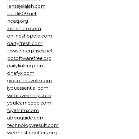
lensajelajah.com
betflik09.net
ncaq.org
xenmicro.com
onlineshopera.com
dartyfresh.com
lewisenterprises.net
pcsoftwarefree.org
dailylinking.com
dnafyx.com
giocolenuvole.com
iyouessential.com
withloveamity.com
youlearncode.com
fxyatirim.com
abbuguide.com
technologyresult.com
webhostingoffers.org