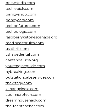
bnewsindia.com
techiepick.com
bamzyshop.com
pondycars.com
techonfutures.com
techoologic.com
raspberryketonescanada.org
medihealthrules.com
usathrill.com
vshapedental.com
canfandalucia.org
yourengineguide.com
nybreakings.com
outstationcabsservices.com
thekrtagy.com
xchangeindia.com
coolmicrotech.com
dreamhousehack.com
the-techteacher.com