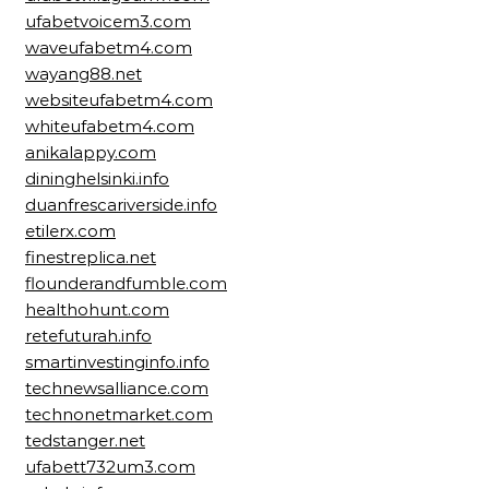
ufabetvoicem3.com
waveufabetm4.com
wayang88.net
websiteufabetm4.com
whiteufabetm4.com
anikalappy.com
dininghelsinki.info
duanfrescariverside.info
etilerx.com
finestreplica.net
flounderandfumble.com
healthohunt.com
retefuturah.info
smartinvestinginfo.info
technewsalliance.com
technonetmarket.com
tedstanger.net
ufabett732um3.com