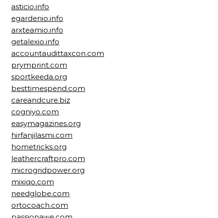
asticio.info
egardenio.info
arxteamio.info
getalexio.info
accountaudittaxcon.com
prymprint.com
sportkeeda.org
besttimespend.com
careandcure.biz
cogniyo.com
easymagazines.org
hirfanjilasmi.com
hometricks.org
leathercraftpro.com
microgridpower.org
mixiqo.com
needglobe.com
ortocoach.com
passionawe.com