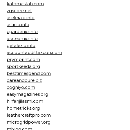
katamastah.com
zqscore.net
aseleraio.info
asticio.info
egardenio.info
arxteamio.info
getalexio.info
accountaudittaxcon.com
prymprint.com
sportkeeda.org
besttimespend.com
careandcure.biz
cogniyo.com
easymagazines.org
hirfanjilasmi.com
hometricks.org
leathercraftpro.com
microgridpower.org
mixiqo.com