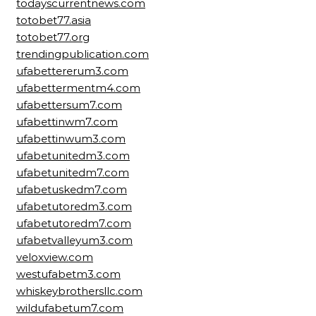
todayscurrentnews.com
totobet77.asia
totobet77.org
trendingpublication.com
ufabettererum3.com
ufabettermentm4.com
ufabettersum7.com
ufabettinwm7.com
ufabettinwum3.com
ufabetunitedm3.com
ufabetunitedm7.com
ufabetuskedm7.com
ufabetutoredm3.com
ufabetutoredm7.com
ufabetvalleyum3.com
veloxview.com
westufabetm3.com
whiskeybrothersllc.com
wildufabetum7.com