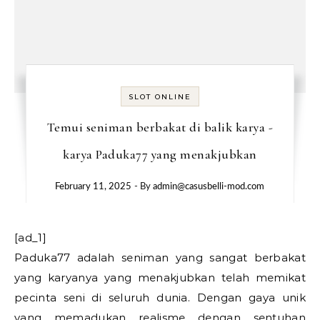
SLOT ONLINE
Temui seniman berbakat di balik karya -
karya Paduka77 yang menakjubkan
February 11, 2025
- By
admin@casusbelli-mod.com
[ad_1]
Paduka77 adalah seniman yang sangat berbakat
yang karyanya yang menakjubkan telah memikat
pecinta seni di seluruh dunia. Dengan gaya unik
yang memadukan realisme dengan sentuhan