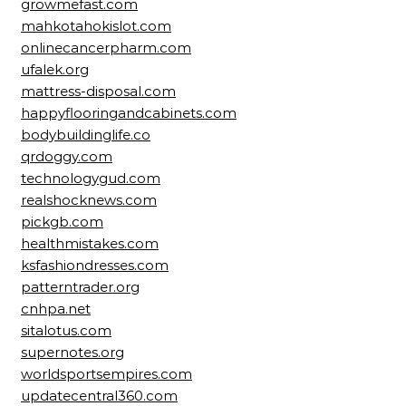
growmefast.com
mahkotahokislot.com
onlinecancerpharm.com
ufalek.org
mattress-disposal.com
happyflooringandcabinets.com
bodybuildinglife.co
qrdoggy.com
technologygud.com
realshocknews.com
pickgb.com
healthmistakes.com
ksfashiondresses.com
patterntrader.org
cnhpa.net
sitalotus.com
supernotes.org
worldsportsempires.com
updatecentral360.com