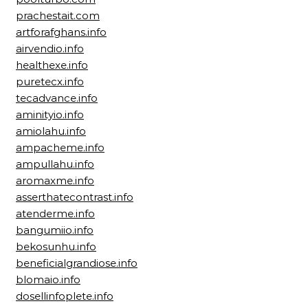
prachestait.com
artforafghans.info
airvendio.info
healthexe.info
puretecx.info
tecadvance.info
aminityio.info
amiolahu.info
ampacheme.info
ampullahu.info
aromaxme.info
asserthatecontrast.info
atenderme.info
bangumiio.info
bekosunhu.info
beneficialgrandiose.info
blomaio.info
dosellinfoplete.info