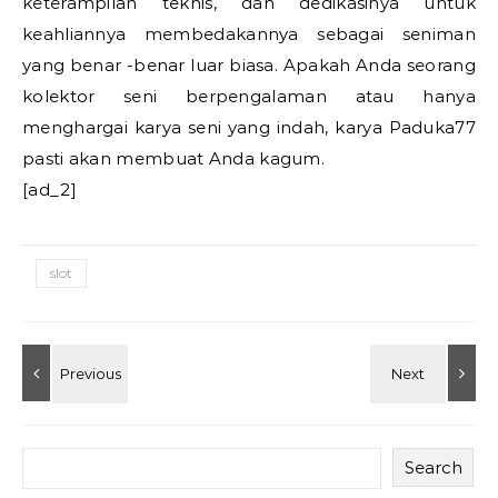
keterampilan teknis, dan dedikasinya untuk
keahliannya membedakannya sebagai seniman
yang benar -benar luar biasa. Apakah Anda seorang
kolektor seni berpengalaman atau hanya
menghargai karya seni yang indah, karya Paduka77
pasti akan membuat Anda kagum.
[ad_2]
slot
Search