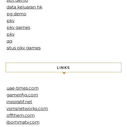
slot demo
data keluaran hk
pg demo
pkv
pkv games
pkv
qq
situs pkv games
LINKS
uae-times.com
gamerifys.com
inspiratif.net
vsmsnetworks.com
offthem.com
ibommatv.com