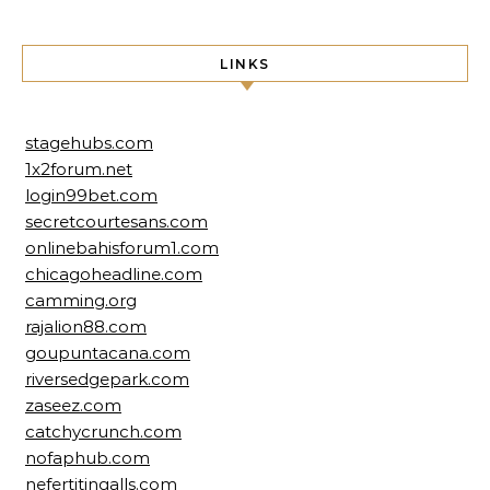
LINKS
stagehubs.com
1x2forum.net
login99bet.com
secretcourtesans.com
onlinebahisforum1.com
chicagoheadline.com
camming.org
rajalion88.com
goupuntacana.com
riversedgepark.com
zaseez.com
catchycrunch.com
nofaphub.com
nefertitingalls.com