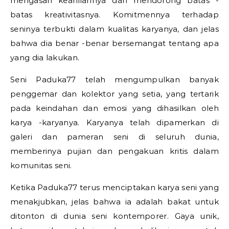
mengasah keahliannya dan mendorong batas -
batas kreativitasnya. Komitmennya terhadap
seninya terbukti dalam kualitas karyanya, dan jelas
bahwa dia benar -benar bersemangat tentang apa
yang dia lakukan.
Seni Paduka77 telah mengumpulkan banyak
penggemar dan kolektor yang setia, yang tertarik
pada keindahan dan emosi yang dihasilkan oleh
karya -karyanya. Karyanya telah dipamerkan di
galeri dan pameran seni di seluruh dunia,
memberinya pujian dan pengakuan kritis dalam
komunitas seni.
Ketika Paduka77 terus menciptakan karya seni yang
menakjubkan, jelas bahwa ia adalah bakat untuk
ditonton di dunia seni kontemporer. Gaya unik,