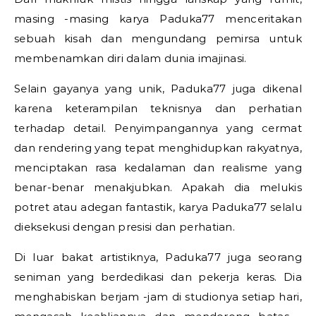
masing -masing karya Paduka77 menceritakan
sebuah kisah dan mengundang pemirsa untuk
membenamkan diri dalam dunia imajinasi.
Selain gayanya yang unik, Paduka77 juga dikenal
karena keterampilan teknisnya dan perhatian
terhadap detail. Penyimpangannya yang cermat
dan rendering yang tepat menghidupkan rakyatnya,
menciptakan rasa kedalaman dan realisme yang
benar-benar menakjubkan. Apakah dia melukis
potret atau adegan fantastik, karya Paduka77 selalu
dieksekusi dengan presisi dan perhatian.
Di luar bakat artistiknya, Paduka77 juga seorang
seniman yang berdedikasi dan pekerja keras. Dia
menghabiskan berjam -jam di studionya setiap hari,