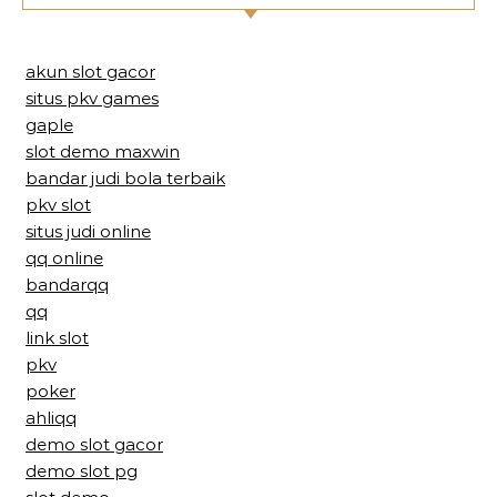
akun slot gacor
situs pkv games
gaple
slot demo maxwin
bandar judi bola terbaik
pkv slot
situs judi online
qq online
bandarqq
qq
link slot
pkv
poker
ahliqq
demo slot gacor
demo slot pg