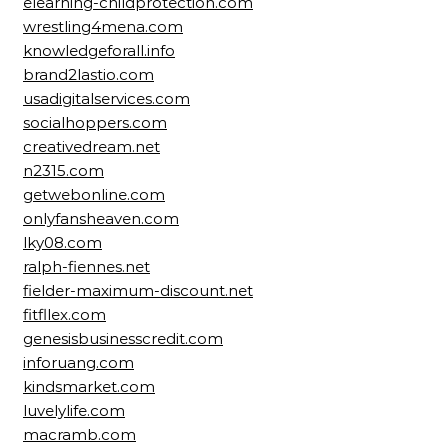
elearning-childprotection.com
wrestling4mena.com
knowledgeforall.info
brand2lastio.com
usadigitalservices.com
socialhoppers.com
creativedream.net
n2315.com
getwebonline.com
onlyfansheaven.com
lky08.com
ralph-fiennes.net
fielder-maximum-discount.net
fitfllex.com
genesisbusinesscredit.com
inforuang.com
kindsmarket.com
luvelylife.com
macramb.com