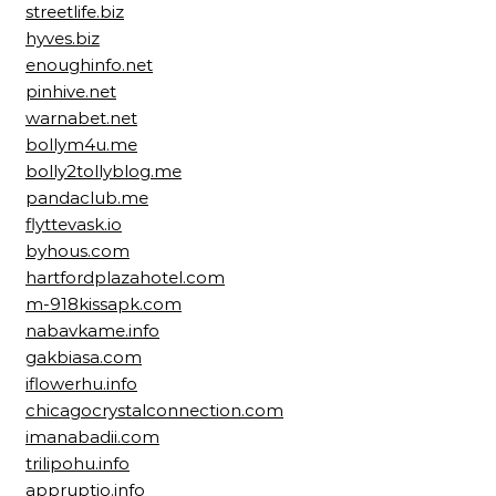
streetlife.biz
hyves.biz
enoughinfo.net
pinhive.net
warnabet.net
bollym4u.me
bolly2tollyblog.me
pandaclub.me
flyttevask.io
byhous.com
hartfordplazahotel.com
m-918kissapk.com
nabavkame.info
gakbiasa.com
iflowerhu.info
chicagocrystalconnection.com
imanabadii.com
trilipohu.info
appruptio.info