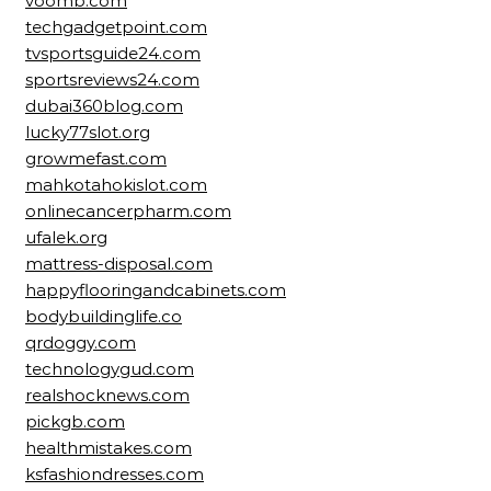
voomb.com
techgadgetpoint.com
tvsportsguide24.com
sportsreviews24.com
dubai360blog.com
lucky77slot.org
growmefast.com
mahkotahokislot.com
onlinecancerpharm.com
ufalek.org
mattress-disposal.com
happyflooringandcabinets.com
bodybuildinglife.co
qrdoggy.com
technologygud.com
realshocknews.com
pickgb.com
healthmistakes.com
ksfashiondresses.com