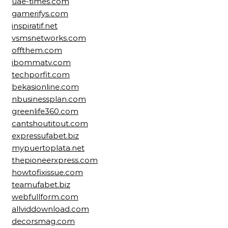
uae-times.com
gamerifys.com
inspiratif.net
vsmsnetworks.com
offthem.com
ibommatv.com
techporfit.com
bekasionline.com
nbusinessplan.com
greenlife360.com
cantshoutitout.com
expressufabet.biz
mypuertoplata.net
thepioneerxpress.com
howtofixissue.com
teamufabet.biz
webfullform.com
allviddownload.com
decorsmag.com