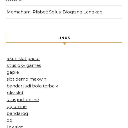
Memahami Plisbet: Solusi Blogging Lengkap
LINKS
akun slot gacor
situs pkv games
gaple
slot demo maxwin
bandar judi bola terbaik
pkv slot
situs judi online
qq online
bandarqq
qq
link slot