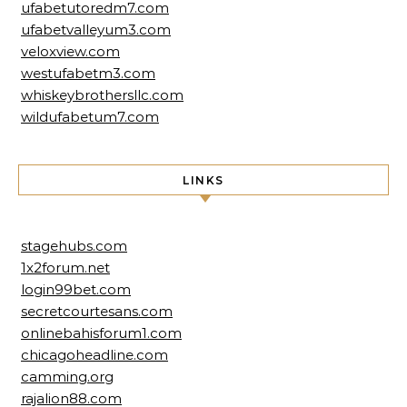
ufabetutoredm7.com
ufabetvalleyum3.com
veloxview.com
westufabetm3.com
whiskeybrothersllc.com
wildufabetum7.com
LINKS
stagehubs.com
1x2forum.net
login99bet.com
secretcourtesans.com
onlinebahisforum1.com
chicagoheadline.com
camming.org
rajalion88.com