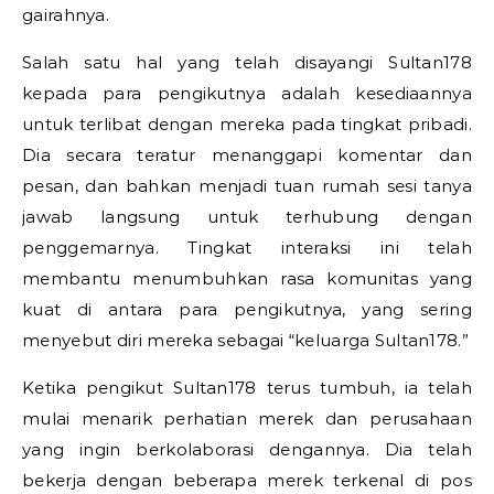
gairahnya.
Salah satu hal yang telah disayangi Sultan178
kepada para pengikutnya adalah kesediaannya
untuk terlibat dengan mereka pada tingkat pribadi.
Dia secara teratur menanggapi komentar dan
pesan, dan bahkan menjadi tuan rumah sesi tanya
jawab langsung untuk terhubung dengan
penggemarnya. Tingkat interaksi ini telah
membantu menumbuhkan rasa komunitas yang
kuat di antara para pengikutnya, yang sering
menyebut diri mereka sebagai “keluarga Sultan178.”
Ketika pengikut Sultan178 terus tumbuh, ia telah
mulai menarik perhatian merek dan perusahaan
yang ingin berkolaborasi dengannya. Dia telah
bekerja dengan beberapa merek terkenal di pos