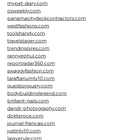
mypet-diary.com
oxweekly.com
panamacitydeckcontractors.com
westfashions.com
toolshandy.com
travelstager.com
trendinspires.com
rannyephul.com
reportradar360.com
swaggyfashion.com
taraftariumtv10.com
questionquery.com
bodybuildinglegend.com
brilliant-nails.com
dandr-photography.com
dokteroce.com
journal-francais.com
justintv10.com
lawyerule.com