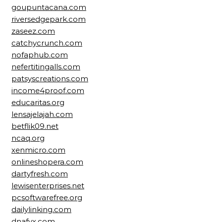
goupuntacana.com
riversedgepark.com
zaseez.com
catchycrunch.com
nofaphub.com
nefertitingalls.com
patsyscreations.com
income4proof.com
educaritas.org
lensajelajah.com
betflik09.net
ncaq.org
xenmicro.com
onlineshopera.com
dartyfresh.com
lewisenterprises.net
pcsoftwarefree.org
dailylinking.com
dnafyx.com