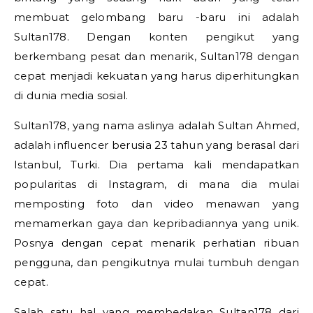
membuat gelombang baru -baru ini adalah
Sultan178. Dengan konten pengikut yang
berkembang pesat dan menarik, Sultan178 dengan
cepat menjadi kekuatan yang harus diperhitungkan
di dunia media sosial.
Sultan178, yang nama aslinya adalah Sultan Ahmed,
adalah influencer berusia 23 tahun yang berasal dari
Istanbul, Turki. Dia pertama kali mendapatkan
popularitas di Instagram, di mana dia mulai
memposting foto dan video menawan yang
memamerkan gaya dan kepribadiannya yang unik.
Posnya dengan cepat menarik perhatian ribuan
pengguna, dan pengikutnya mulai tumbuh dengan
cepat.
Salah satu hal yang membedakan Sultan178 dari