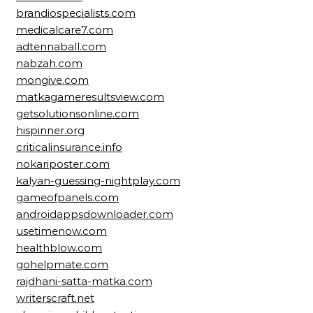
brandiospecialists.com
medicalcare7.com
adtennaball.com
nabzah.com
mongive.com
matkagameresultsview.com
getsolutionsonline.com
hispinner.org
criticalinsurance.info
nokariposter.com
kalyan-guessing-nightplay.com
gameofpanels.com
androidappsdownloader.com
usetimenow.com
healthblow.com
gohelpmate.com
rajdhani-satta-matka.com
writerscraft.net