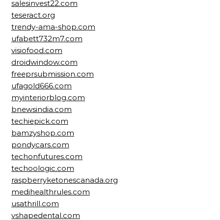
salesinvest22.com
teseract.org
trendy-ama-shop.com
ufabett732m7.com
visiofood.com
droidwindow.com
freeprsubmission.com
ufagold666.com
myinteriorblog.com
bnewsindia.com
techiepick.com
bamzyshop.com
pondycars.com
techonfutures.com
techoologic.com
raspberryketonescanada.org
medihealthrules.com
usathrill.com
vshapedental.com