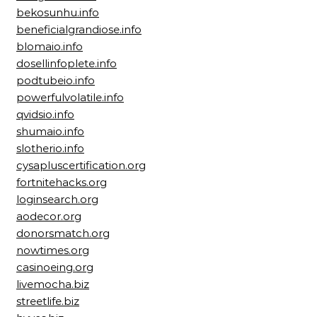
bekosunhu.info
beneficialgrandiose.info
blomaio.info
dosellinfoplete.info
podtubeio.info
powerfulvolatile.info
qvidsio.info
shumaio.info
slotherio.info
cysapluscertification.org
fortnitehacks.org
loginsearch.org
aodecor.org
donorsmatch.org
nowtimes.org
casinoeing.org
livemocha.biz
streetlife.biz