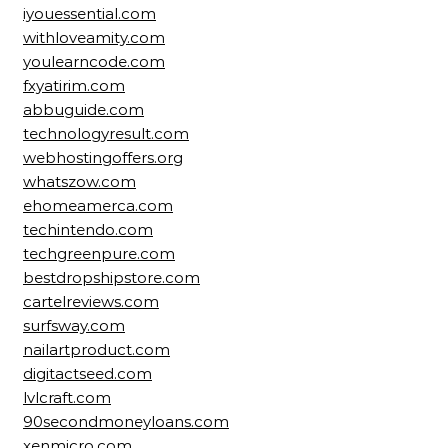
iyouessential.com
withloveamity.com
youlearncode.com
fxyatirim.com
abbuguide.com
technologyresult.com
webhostingoffers.org
whatszow.com
ehomeamerca.com
techintendo.com
techgreenpure.com
bestdropshipstore.com
cartelreviews.com
surfsway.com
nailartproduct.com
digitactseed.com
lvlcraft.com
90secondmoneyloans.com
xenmicro.com