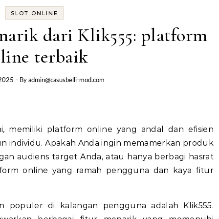
SLOT ONLINE
arik dari Klik555: platform
line terbaik
 2025
- By
admin@casusbelli-mod.com
i, memiliki platform online yang andal dan efisien
un individu. Apakah Anda ingin memamerkan produk
an audiens target Anda, atau hanya berbagi hasrat
tform online yang ramah pengguna dan kaya fitur
n populer di kalangan pengguna adalah Klik555.