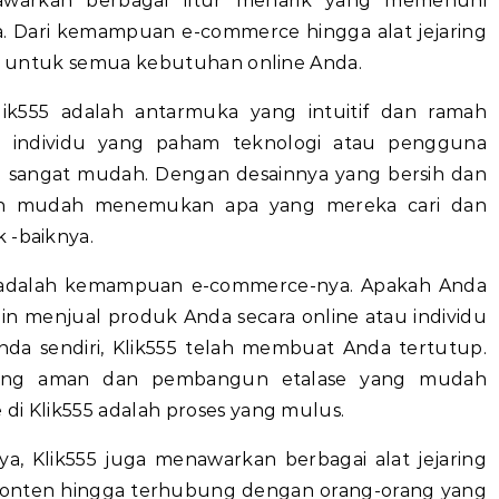
nawarkan berbagai fitur menarik yang memenuhi
 Dari kemampuan e-commerce hingga alat jejaring
ada untuk semua kebutuhan online Anda.
Klik555 adalah antarmuka yang intuitif dan ramah
 individu yang paham teknologi atau pengguna
55 sangat mudah. Dengan desainnya yang bersih dan
n mudah menemukan apa yang mereka cari dan
 -baiknya.
555 adalah kemampuan e-commerce-nya. Apakah Anda
gin menjual produk Anda secara online atau individu
nda sendiri, Klik555 telah membuat Anda tertutup.
ang aman dan pembangun etalase yang mudah
di Klik555 adalah proses yang mulus.
, Klik555 juga menawarkan berbagai alat jejaring
 konten hingga terhubung dengan orang-orang yang