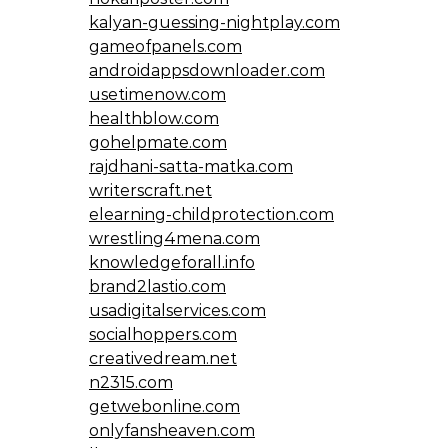
kalyan-guessing-nightplay.com
gameofpanels.com
androidappsdownloader.com
usetimenow.com
healthblow.com
gohelpmate.com
rajdhani-satta-matka.com
writerscraft.net
elearning-childprotection.com
wrestling4mena.com
knowledgeforall.info
brand2lastio.com
usadigitalservices.com
socialhoppers.com
creativedream.net
n2315.com
getwebonline.com
onlyfansheaven.com