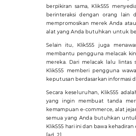
berpikiran sama, Klik555 menyed
berinteraksi dengan orang lain
mempromosikan merek Anda atau 
alat yang Anda butuhkan untuk ber
Selain itu, Klik555 juga menawa
membantu pengguna melacak kine
mereka. Dari melacak lalu lintas
Klik555 memberi pengguna waw
keputusan berdasarkan informasi d
Secara keseluruhan, Klik555 adala
yang ingin membuat tanda merek
kemampuan e-commerce, alat jejari
semua yang Anda butuhkan untuk b
Klik555 hari ini dan bawa kehadiran
[ad_2]