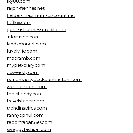
lky08.com
ralph-fiennes.net
fielder-maximum-discount.net
fitfllex.com
genesisbusinesscredit.com
inforuang.com
kindsmarket.com
luvelylife.com
macramb.com
mypet-diary.com
oxweekly.com
panamacitydeckcontractors.com
westfashions.com
toolshandy.com
travelstager.com
trendinspires.com
rannyephul.com
reportradar360.com
swaggyfashion.com