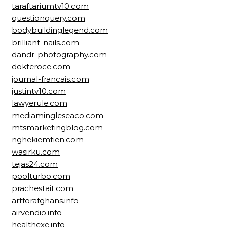
taraftariumtv10.com
questionquery.com
bodybuildinglegend.com
brilliant-nails.com
dandr-photography.com
dokteroce.com
journal-francais.com
justintv10.com
lawyerule.com
mediamingleseaco.com
mtsmarketingblog.com
nghekiemtien.com
wasirku.com
tejas24.com
poolturbo.com
prachestait.com
artforafghans.info
airvendio.info
healthexe.info