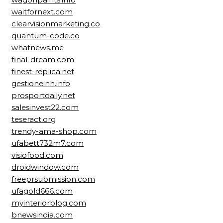
waitfornext.com
clearvisionmarketing.co
quantum-code.co
whatnews.me
final-dream.com
finest-replica.net
gestioneinh.info
prosportdaily.net
salesinvest22.com
teseract.org
trendy-ama-shop.com
ufabett732m7.com
visiofood.com
droidwindow.com
freeprsubmission.com
ufagold666.com
myinteriorblog.com
bnewsindia.com