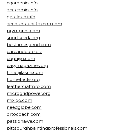
egardenio.info
arxteamio.info
getalexio.info
accountaudittaxcon.com
prymprint.com
sportkeeda.org
besttimespend.com
careandcure.biz
cogniyo.com
easymagazines.org
hirfanjilasmi.com
hometricks.org
leathercraftpro.com
microgridpower.org
mixiqo.com
needglobe.com
ortocoach.com
passionawe.com
pittsburghpaintingprofessionals.com