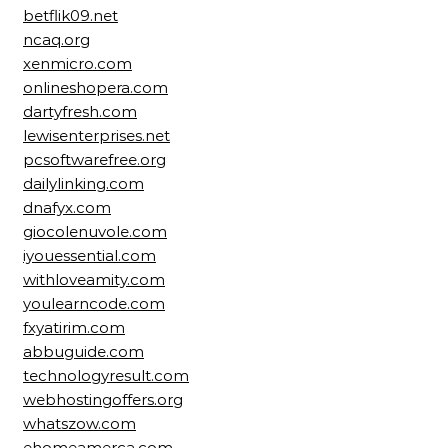
betflik09.net
ncaq.org
xenmicro.com
onlineshopera.com
dartyfresh.com
lewisenterprises.net
pcsoftwarefree.org
dailylinking.com
dnafyx.com
giocolenuvole.com
iyouessential.com
withloveamity.com
youlearncode.com
fxyatirim.com
abbuguide.com
technologyresult.com
webhostingoffers.org
whatszow.com
ehomeamerca.com