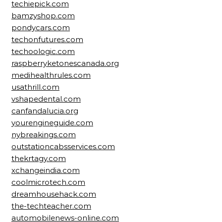
techiepick.com
bamzyshop.com
pondycars.com
techonfutures.com
techoologic.com
raspberryketonescanada.org
medihealthrules.com
usathrill.com
vshapedental.com
canfandalucia.org
yourengineguide.com
nybreakings.com
outstationcabsservices.com
thekrtagy.com
xchangeindia.com
coolmicrotech.com
dreamhousehack.com
the-techteacher.com
automobilenews-online.com