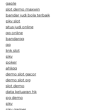
gaple
slot demo maxwin
bandar judi bola terbaik
pkv slot
situs judi online
qq online
bandarqq
qq
link slot
pkv
poker
ahliqq
demo slot gacor
demo slot pg
slot demo
data keluaran hk
pg demo
pkv
pkv games