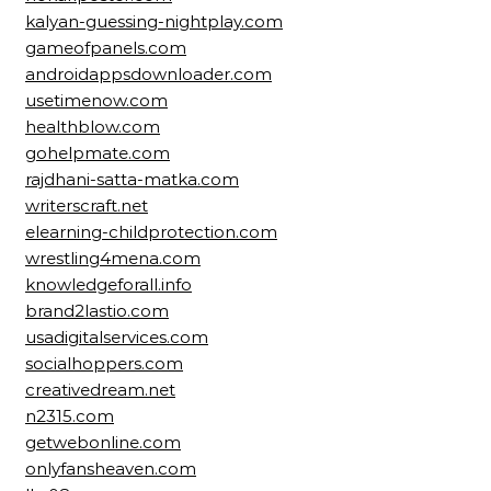
kalyan-guessing-nightplay.com
gameofpanels.com
androidappsdownloader.com
usetimenow.com
healthblow.com
gohelpmate.com
rajdhani-satta-matka.com
writerscraft.net
elearning-childprotection.com
wrestling4mena.com
knowledgeforall.info
brand2lastio.com
usadigitalservices.com
socialhoppers.com
creativedream.net
n2315.com
getwebonline.com
onlyfansheaven.com