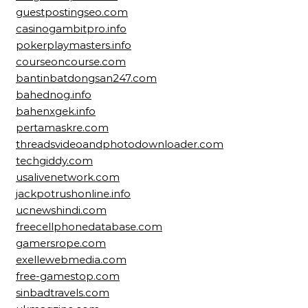
guestpostingseo.com
casinogambitpro.info
pokerplaymasters.info
courseoncourse.com
bantinbatdongsan247.com
bahednog.info
bahenxgek.info
pertamaskre.com
threadsvideoandphotodownloader.com
techgiddy.com
usalivenetwork.com
jackpotrushonline.info
ucnewshindi.com
freecellphonedatabase.com
gamersrope.com
exellewebmedia.com
free-gamestop.com
sinbadtravels.com