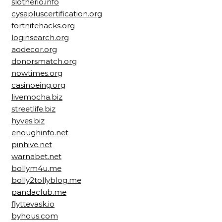
slotherio.info
cysapluscertification.org
fortnitehacks.org
loginsearch.org
aodecor.org
donorsmatch.org
nowtimes.org
casinoeing.org
livemocha.biz
streetlife.biz
hyves.biz
enoughinfo.net
pinhive.net
warnabet.net
bollym4u.me
bolly2tollyblog.me
pandaclub.me
flyttevask.io
byhous.com