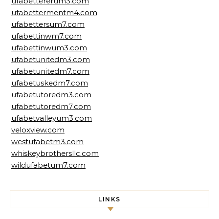
ufabettererum3.com
ufabettermentm4.com
ufabettersum7.com
ufabettinwm7.com
ufabettinwum3.com
ufabetunitedm3.com
ufabetunitedm7.com
ufabetuskedm7.com
ufabetutoredm3.com
ufabetutoredm7.com
ufabetvalleyum3.com
veloxview.com
westufabetm3.com
whiskeybrothersllc.com
wildufabetum7.com
LINKS