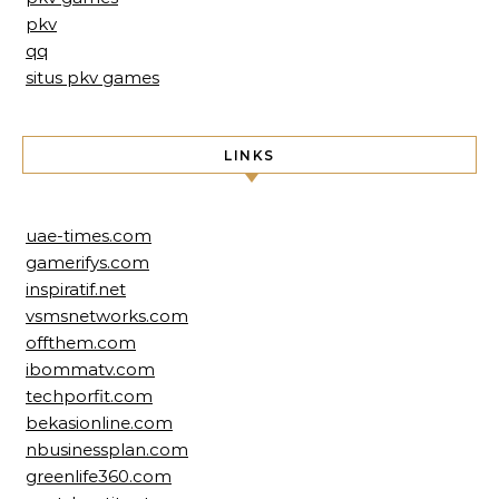
pkv
qq
situs pkv games
LINKS
uae-times.com
gamerifys.com
inspiratif.net
vsmsnetworks.com
offthem.com
ibommatv.com
techporfit.com
bekasionline.com
nbusinessplan.com
greenlife360.com