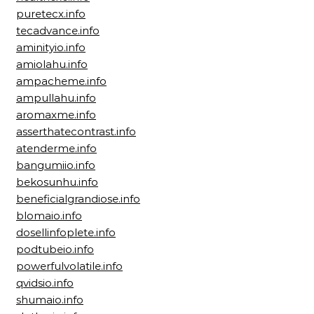
puretecx.info
tecadvance.info
aminityio.info
amiolahu.info
ampacheme.info
ampullahu.info
aromaxme.info
asserthatecontrast.info
atenderme.info
bangumiio.info
bekosunhu.info
beneficialgrandiose.info
blomaio.info
dosellinfoplete.info
podtubeio.info
powerfulvolatile.info
qvidsio.info
shumaio.info