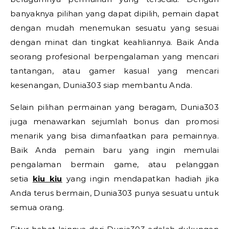
banyaknya pilihan yang dapat dipilih, pemain dapat
dengan mudah menemukan sesuatu yang sesuai
dengan minat dan tingkat keahliannya. Baik Anda
seorang profesional berpengalaman yang mencari
tantangan, atau gamer kasual yang mencari
kesenangan, Dunia303 siap membantu Anda.
Selain pilihan permainan yang beragam, Dunia303
juga menawarkan sejumlah bonus dan promosi
menarik yang bisa dimanfaatkan para pemainnya.
Baik Anda pemain baru yang ingin memulai
pengalaman bermain game, atau pelanggan
setia
kiu kiu
yang ingin mendapatkan hadiah jika
Anda terus bermain, Dunia303 punya sesuatu untuk
semua orang.