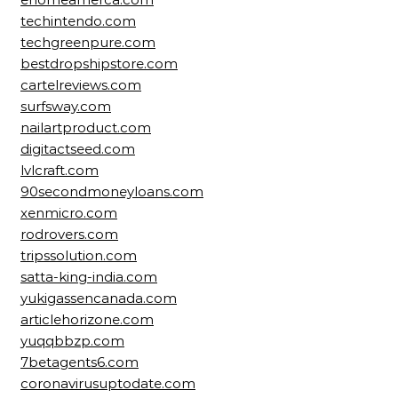
techintendo.com
techgreenpure.com
bestdropshipstore.com
cartelreviews.com
surfsway.com
nailartproduct.com
digitactseed.com
lvlcraft.com
90secondmoneyloans.com
xenmicro.com
rodrovers.com
tripssolution.com
satta-king-india.com
yukigassencanada.com
articlehorizone.com
yuqqbbzp.com
7betagents6.com
coronavirusuptodate.com