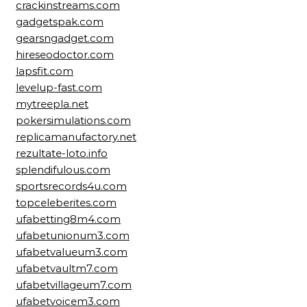
crackinstreams.com
gadgetspak.com
gearsngadget.com
hireseodoctor.com
lapsfit.com
levelup-fast.com
mytreepla.net
pokersimulations.com
replicamanufactory.net
rezultate-loto.info
splendifulous.com
sportsrecords4u.com
topceleberites.com
ufabetting8m4.com
ufabetunionum3.com
ufabetvalueum3.com
ufabetvaultm7.com
ufabetvillageum7.com
ufabetvoicem3.com