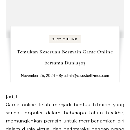
SLOT ONLINE
Temukan Keseruan Bermain Game Online
bersama Dunia303
November 26, 2024
- By
admin@casusbelli-mod.com
[ad_1]
Game online telah menjadi bentuk hiburan yang
sangat populer dalam beberapa tahun terakhir,
memungkinkan pemain untuk membenamkan diri
dalam dunia virtual dan berinteraksi dengan orang