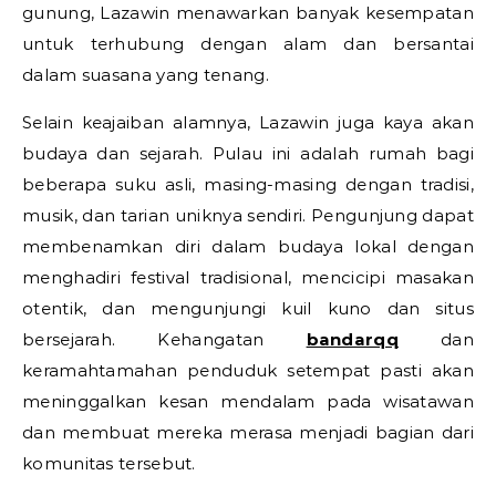
gunung, Lazawin menawarkan banyak kesempatan
untuk terhubung dengan alam dan bersantai
dalam suasana yang tenang.
Selain keajaiban alamnya, Lazawin juga kaya akan
budaya dan sejarah. Pulau ini adalah rumah bagi
beberapa suku asli, masing-masing dengan tradisi,
musik, dan tarian uniknya sendiri. Pengunjung dapat
membenamkan diri dalam budaya lokal dengan
menghadiri festival tradisional, mencicipi masakan
otentik, dan mengunjungi kuil kuno dan situs
bersejarah. Kehangatan
bandarqq
dan
keramahtamahan penduduk setempat pasti akan
meninggalkan kesan mendalam pada wisatawan
dan membuat mereka merasa menjadi bagian dari
komunitas tersebut.