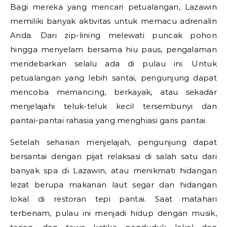
Bagi mereka yang mencari petualangan, Lazawin
memiliki banyak aktivitas untuk memacu adrenalin
Anda. Dari zip-lining melewati puncak pohon
hingga menyelam bersama hiu paus, pengalaman
mendebarkan selalu ada di pulau ini. Untuk
petualangan yang lebih santai, pengunjung dapat
mencoba memancing, berkayak, atau sekadar
menjelajahi teluk-teluk kecil tersembunyi dan
pantai-pantai rahasia yang menghiasi garis pantai.
Setelah seharian menjelajah, pengunjung dapat
bersantai dengan pijat relaksasi di salah satu dari
banyak spa di Lazawin, atau menikmati hidangan
lezat berupa makanan laut segar dan hidangan
lokal di restoran tepi pantai. Saat matahari
terbenam, pulau ini menjadi hidup dengan musik,