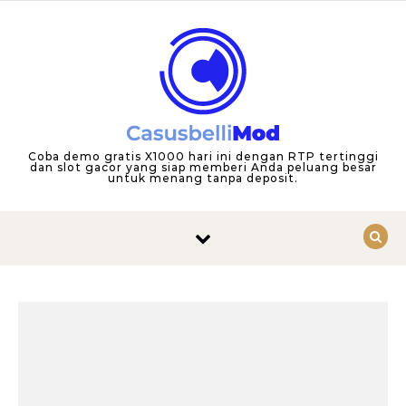
Skip to content
Coba demo gratis X1000 hari ini dengan RTP tertinggi
dan slot gacor yang siap memberi Anda peluang besar
untuk menang tanpa deposit.