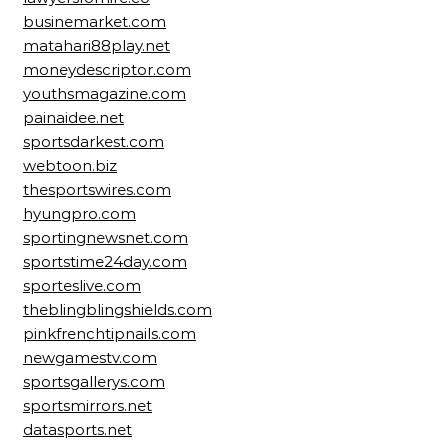
businemarket.com
matahari88play.net
moneydescriptor.com
youthsmagazine.com
painaidee.net
sportsdarkest.com
webtoon.biz
thesportswires.com
hyungpro.com
sportingnewsnet.com
sportstime24day.com
sporteslive.com
theblingblingshields.com
pinkfrenchtipnails.com
newgamestv.com
sportsgallerys.com
sportsmirrors.net
datasports.net