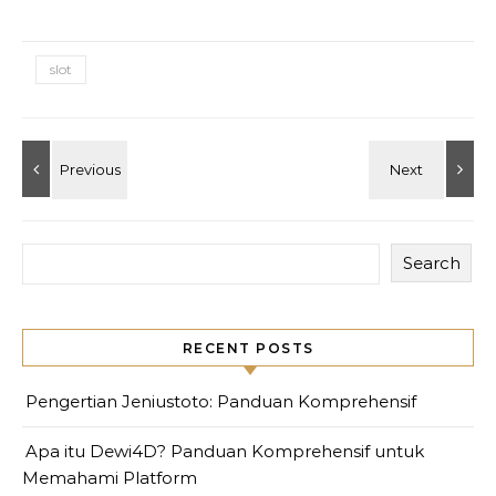
slot
Search
RECENT POSTS
Pengertian Jeniustoto: Panduan Komprehensif
Apa itu Dewi4D? Panduan Komprehensif untuk
Memahami Platform