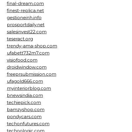
final-dream.com
finest-replica.net
gestioneinh.info
prosportdaily.net
salesinvest22.com
teseract.org
trendy-ama-shop.com
ufabett732m7.com
visiofood.com
droidwindow.com
freeprsubmission.com
ufagold666.com
myinteriorblog.com
bnewsindia.com
techiepick.com
bamzyshop.com
pondycars.com
techonfutures.com
techoologic.com