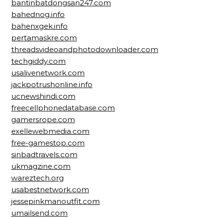
bantinbatdongsan247.com
bahednog.info
bahenxgek.info
pertamaskre.com
threadsvideoandphotodownloader.com
techgiddy.com
usalivenetwork.com
jackpotrushonline.info
ucnewshindi.com
freecellphonedatabase.com
gamersrope.com
exellewebmedia.com
free-gamestop.com
sinbadtravels.com
ukmagzine.com
wareztech.org
usabestnetwork.com
jessepinkmanoutfit.com
umailsend.com