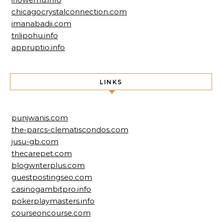
chicagocrystalconnection.com
imanabadii.com
trilipohu.info
appruptio.info
LINKS
punjwanis.com
the-parcs-clematiscondos.com
jusu-gb.com
thecarepet.com
blogwriterplus.com
guestpostingseo.com
casinogambitpro.info
pokerplaymasters.info
courseoncourse.com