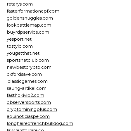
retarys.com
fasterformationcpf.com
goldensnuggles.com
lookbattlemap.com
buyrdpservice.com
yesport.net
tostylo.com
yougetthat.net
sportsnetclub.com
newbestcrypto.com
oxfordsave.com
iclassicgames.com
saung-artikel.com
fasthokivip2.com
observersports.com
cryptominingplus.com
aquinoticiaspe.com
longhairedfrenchbulldog.com
lawyersforhire.co