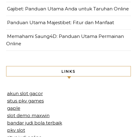
Gajibet: Panduan Utama Anda untuk Taruhan Online
Panduan Utama Majestibet: Fitur dan Manfaat
Memahami Saung4D: Panduan Utama Permainan
Online
LINKS
akun slot gacor
situs pkv games
gaple
slot demo maxwin
bandar judi bola terbaik
pkv slot