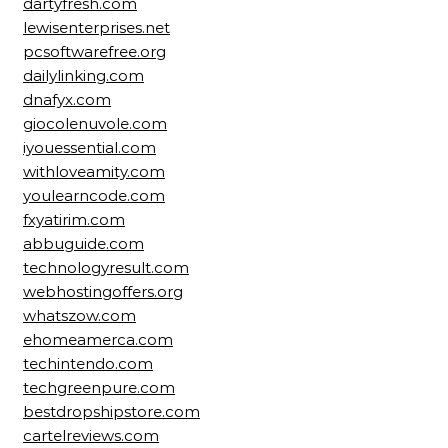
dartyfresh.com
lewisenterprises.net
pcsoftwarefree.org
dailylinking.com
dnafyx.com
giocolenuvole.com
iyouessential.com
withloveamity.com
youlearncode.com
fxyatirim.com
abbuguide.com
technologyresult.com
webhostingoffers.org
whatszow.com
ehomeamerca.com
techintendo.com
techgreenpure.com
bestdropshipstore.com
cartelreviews.com