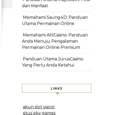
dan Manfaat
Memahami Saung4D: Panduan
Utama Permainan Online
Memahami AhlCasino: Panduan
Anda Menuju Pengalaman
Permainan Online Premium
Panduan Utama JurusCasino:
Yang Perlu Anda Ketahui
LINKS
akun slot gacor
situs pkv games