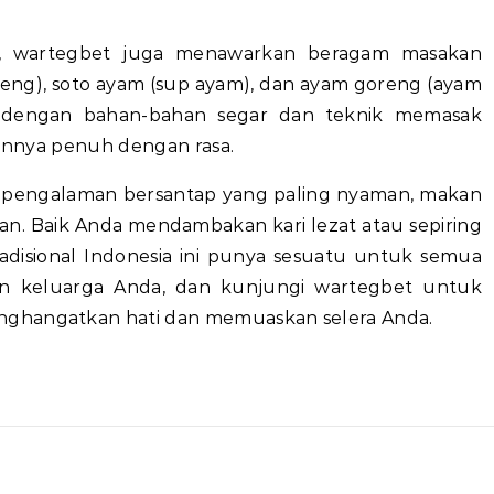
g, wartegbet juga menawarkan beragam masakan
oreng), soto ayam (sup ayam), dan ayam goreng (ayam
t dengan bahan-bahan segar dan teknik memasak
itannya penuh dengan rasa.
n pengalaman bersantap yang paling nyaman, makan
an. Baik Anda mendambakan kari lezat atau sepiring
radisional Indonesia ini punya sesuatu untuk semua
n keluarga Anda, dan kunjungi wartegbet untuk
nghangatkan hati dan memuaskan selera Anda.