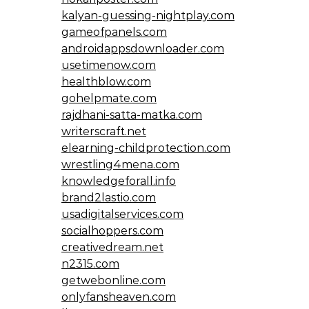
kalyan-guessing-nightplay.com
gameofpanels.com
androidappsdownloader.com
usetimenow.com
healthblow.com
gohelpmate.com
rajdhani-satta-matka.com
writerscraft.net
elearning-childprotection.com
wrestling4mena.com
knowledgeforall.info
brand2lastio.com
usadigitalservices.com
socialhoppers.com
creativedream.net
n2315.com
getwebonline.com
onlyfansheaven.com