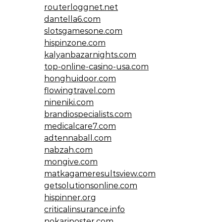
routerloggnet.net
dantella6.com
slotsgamesone.com
hispinzone.com
kalyanbazarnights.com
top-online-casino-usa.com
honghuidoor.com
flowingtravel.com
nineniki.com
brandiospecialists.com
medicalcare7.com
adtennaball.com
nabzah.com
mongive.com
matkagameresultsview.com
getsolutionsonline.com
hispinner.org
criticalinsurance.info
nokariposter.com