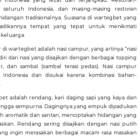
Indonesia yang lezat dan terjangkau. Restoran-
 seluruh Indonesia, dan masing-masing restoran
dangan tradisionalnya. Suasana di wartegbet yang
dikannya tempat yang tepat untuk menikmati
keluarga.
 di wartegbet adalah nasi campur, yang artinya “nasi
iri dari nasi yang disajikan dengan berbagai topping
r, dan sambal (sambal terasi pedas). Nasi campur
Indonesia dan disukai karena kombinasi bahan-
.
gbet adalah rendang, kari daging sapi yang kaya dan
hingga sempurna. Dagingnya yang empuk dipadukan
aromatik dan santan, menciptakan hidangan yang
an. Rendang sering disajikan dengan nasi putih
yang ingin merasakan berbagai macam rasa masakan