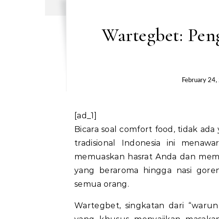
Wartegbet: Pe
February 24,
[ad_1]
Bicara soal comfort food, tidak ad
tradisional Indonesia ini mena
memuaskan hasrat Anda dan membu
yang beraroma hingga nasi goren
semua orang.
Wartegbet, singkatan dari “warung