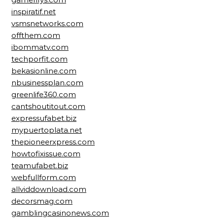
inspiratif.net
vsmsnetworks.com
offthem.com
ibommatv.com
techporfit.com
bekasionline.com
nbusinessplan.com
greenlife360.com
cantshoutitout.com
expressufabet.biz
mypuertoplata.net
thepioneerxpress.com
howtofixissue.com
teamufabet.biz
webfullform.com
allviddownload.com
decorsmag.com
gamblingcasinonews.com