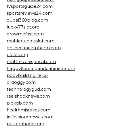
tvsportsguide24.com
sportsreviews24.com
dubai360blog.com
lucky77slot.org
growmefast.com
mahkotahokislot.com
onlinecancerpharm.com
ufalek.org
mattress-disposal.com
happyflooringandcabinets.com
bodybuildinglife.co
qrdoggy.com
technologygud.com
realshocknews.com
pickgb.com
healthmistakes.com
ksfashiondresses.com
patterntrader.org