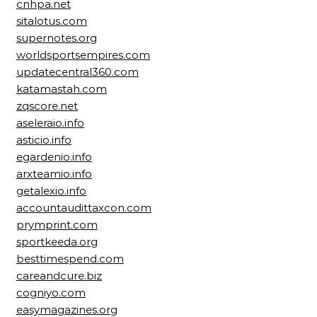
cnhpa.net
sitalotus.com
supernotes.org
worldsportsempires.com
updatecentral360.com
katamastah.com
zqscore.net
aseleraio.info
asticio.info
egardenio.info
arxteamio.info
getalexio.info
accountaudittaxcon.com
prymprint.com
sportkeeda.org
besttimespend.com
careandcure.biz
cogniyo.com
easymagazines.org