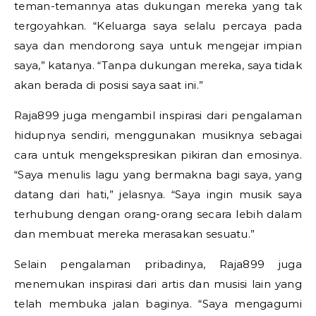
teman-temannya atas dukungan mereka yang tak
tergoyahkan. “Keluarga saya selalu percaya pada
saya dan mendorong saya untuk mengejar impian
saya,” katanya. “Tanpa dukungan mereka, saya tidak
akan berada di posisi saya saat ini.”
Raja899 juga mengambil inspirasi dari pengalaman
hidupnya sendiri, menggunakan musiknya sebagai
cara untuk mengekspresikan pikiran dan emosinya.
“Saya menulis lagu yang bermakna bagi saya, yang
datang dari hati,” jelasnya. “Saya ingin musik saya
terhubung dengan orang-orang secara lebih dalam
dan membuat mereka merasakan sesuatu.”
Selain pengalaman pribadinya, Raja899 juga
menemukan inspirasi dari artis dan musisi lain yang
telah membuka jalan baginya. “Saya mengagumi