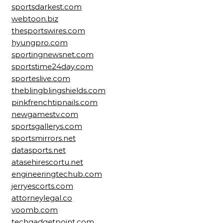
sportsdarkest.com
webtoon.biz
thesportswires.com
hyungpro.com
sportingnewsnet.com
sportstime24day.com
sporteslive.com
theblingblingshields.com
pinkfrenchtipnails.com
newgamestv.com
sportsgallerys.com
sportsmirrors.net
datasports.net
atasehirescortu.net
engineeringtechub.com
jerryescorts.com
attorneylegal.co
voomb.com
techgadgetpoint.com