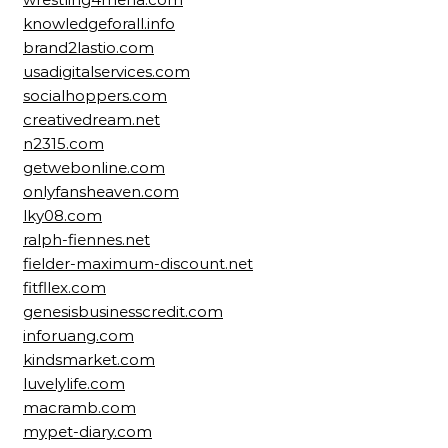
knowledgeforall.info
brand2lastio.com
usadigitalservices.com
socialhoppers.com
creativedream.net
n2315.com
getwebonline.com
onlyfansheaven.com
lky08.com
ralph-fiennes.net
fielder-maximum-discount.net
fitfllex.com
genesisbusinesscredit.com
inforuang.com
kindsmarket.com
luvelylife.com
macramb.com
mypet-diary.com