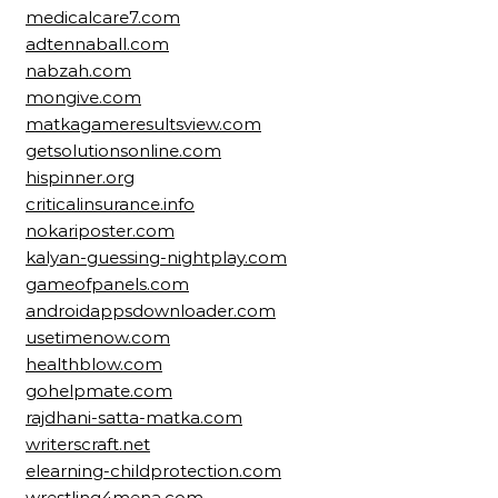
medicalcare7.com
adtennaball.com
nabzah.com
mongive.com
matkagameresultsview.com
getsolutionsonline.com
hispinner.org
criticalinsurance.info
nokariposter.com
kalyan-guessing-nightplay.com
gameofpanels.com
androidappsdownloader.com
usetimenow.com
healthblow.com
gohelpmate.com
rajdhani-satta-matka.com
writerscraft.net
elearning-childprotection.com
wrestling4mena.com