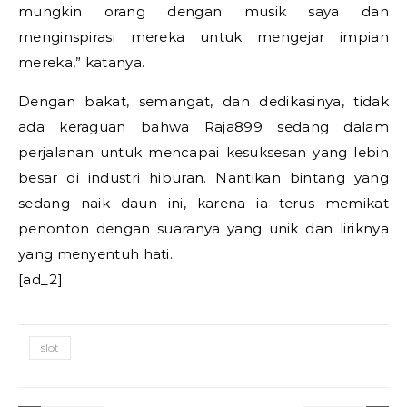
mungkin orang dengan musik saya dan
menginspirasi mereka untuk mengejar impian
mereka,” katanya.
Dengan bakat, semangat, dan dedikasinya, tidak
ada keraguan bahwa Raja899 sedang dalam
perjalanan untuk mencapai kesuksesan yang lebih
besar di industri hiburan. Nantikan bintang yang
sedang naik daun ini, karena ia terus memikat
penonton dengan suaranya yang unik dan liriknya
yang menyentuh hati.
[ad_2]
slot