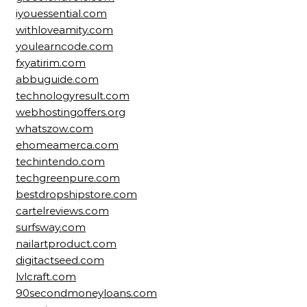
iyouessential.com
withloveamity.com
youlearncode.com
fxyatirim.com
abbuguide.com
technologyresult.com
webhostingoffers.org
whatszow.com
ehomeamerca.com
techintendo.com
techgreenpure.com
bestdropshipstore.com
cartelreviews.com
surfsway.com
nailartproduct.com
digitactseed.com
lvlcraft.com
90secondmoneyloans.com