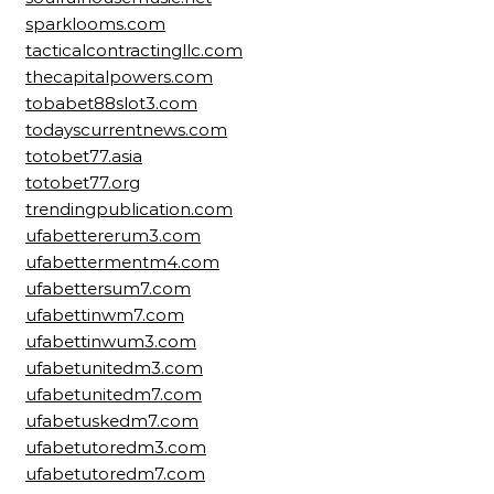
sparklooms.com
tacticalcontractingllc.com
thecapitalpowers.com
tobabet88slot3.com
todayscurrentnews.com
totobet77.asia
totobet77.org
trendingpublication.com
ufabettererum3.com
ufabettermentm4.com
ufabettersum7.com
ufabettinwm7.com
ufabettinwum3.com
ufabetunitedm3.com
ufabetunitedm7.com
ufabetuskedm7.com
ufabetutoredm3.com
ufabetutoredm7.com