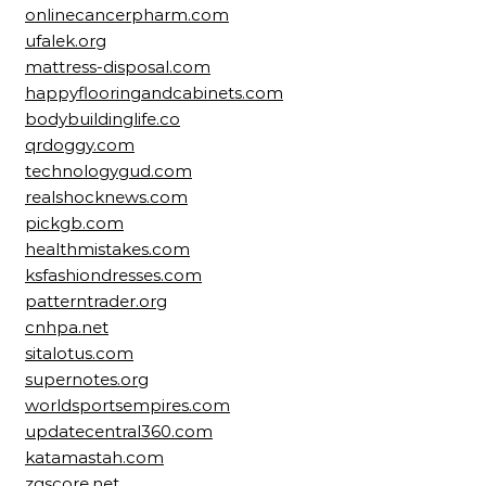
onlinecancerpharm.com
ufalek.org
mattress-disposal.com
happyflooringandcabinets.com
bodybuildinglife.co
qrdoggy.com
technologygud.com
realshocknews.com
pickgb.com
healthmistakes.com
ksfashiondresses.com
patterntrader.org
cnhpa.net
sitalotus.com
supernotes.org
worldsportsempires.com
updatecentral360.com
katamastah.com
zqscore.net