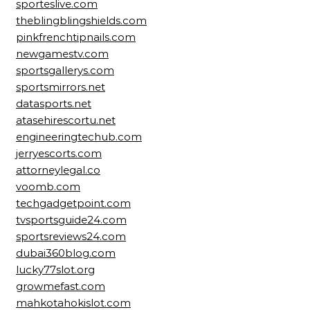
sporteslive.com
theblingblingshields.com
pinkfrenchtipnails.com
newgamestv.com
sportsgallerys.com
sportsmirrors.net
datasports.net
atasehirescortu.net
engineeringtechub.com
jerryescorts.com
attorneylegal.co
voomb.com
techgadgetpoint.com
tvsportsguide24.com
sportsreviews24.com
dubai360blog.com
lucky77slot.org
growmefast.com
mahkotahokislot.com