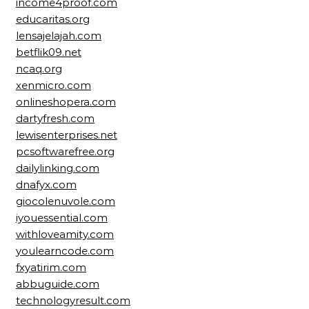
income4proof.com
educaritas.org
lensajelajah.com
betflik09.net
ncaq.org
xenmicro.com
onlineshopera.com
dartyfresh.com
lewisenterprises.net
pcsoftwarefree.org
dailylinking.com
dnafyx.com
giocolenuvole.com
iyouessential.com
withloveamity.com
youlearncode.com
fxyatirim.com
abbuguide.com
technologyresult.com