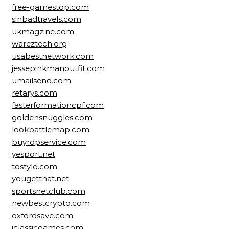
free-gamestop.com
sinbadtravels.com
ukmagzine.com
wareztech.org
usabestnetwork.com
jessepinkmanoutfit.com
umailsend.com
retarys.com
fasterformationcpf.com
goldensnuggles.com
lookbattlemap.com
buyrdpservice.com
yesport.net
tostylo.com
yougetthat.net
sportsnetclub.com
newbestcrypto.com
oxfordsave.com
iclassicgames.com