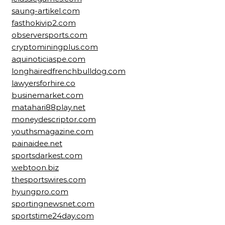
saung-artikel.com
fasthokivip2.com
observersports.com
cryptominingplus.com
aquinoticiaspe.com
longhairedfrenchbulldog.com
lawyersforhire.co
businemarket.com
matahari88play.net
moneydescriptor.com
youthsmagazine.com
painaidee.net
sportsdarkest.com
webtoon.biz
thesportswires.com
hyungpro.com
sportingnewsnet.com
sportstime24day.com