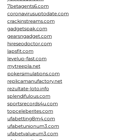
7betagents6.com
coronavirusuptodate.com
crackinstreams.com
gadgetspak.com
gearsngadget.com
hireseodoctor.com
lapsfit.com
levelup-fast.com
mytreepla.net
pokersimulations.com
replicamanufactory.net
rezultate-loto.info
splendifulous.com
sportsrecords4u.com
topceleberites.com
ufabetting8m4.com
ufabetunionum3.com
ufabetvalueum3.com