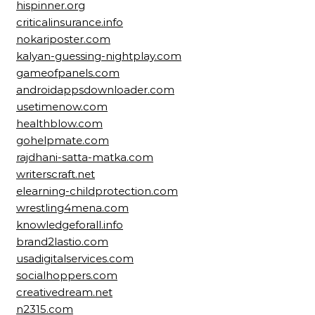
hispinner.org
criticalinsurance.info
nokariposter.com
kalyan-guessing-nightplay.com
gameofpanels.com
androidappsdownloader.com
usetimenow.com
healthblow.com
gohelpmate.com
rajdhani-satta-matka.com
writerscraft.net
elearning-childprotection.com
wrestling4mena.com
knowledgeforall.info
brand2lastio.com
usadigitalservices.com
socialhoppers.com
creativedream.net
n2315.com