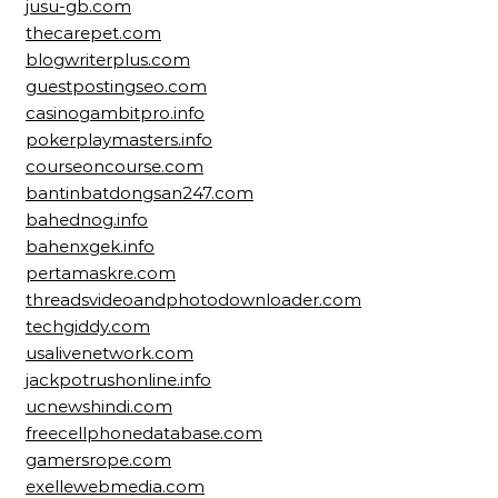
jusu-gb.com
thecarepet.com
blogwriterplus.com
guestpostingseo.com
casinogambitpro.info
pokerplaymasters.info
courseoncourse.com
bantinbatdongsan247.com
bahednog.info
bahenxgek.info
pertamaskre.com
threadsvideoandphotodownloader.com
techgiddy.com
usalivenetwork.com
jackpotrushonline.info
ucnewshindi.com
freecellphonedatabase.com
gamersrope.com
exellewebmedia.com