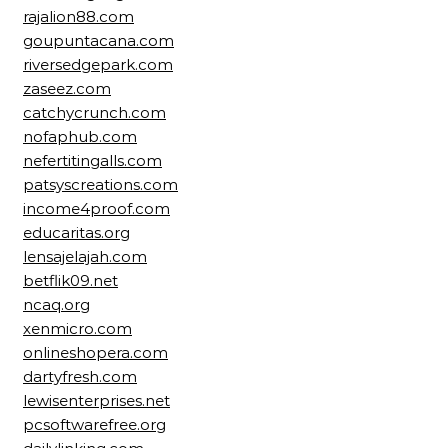
rajalion88.com
goupuntacana.com
riversedgepark.com
zaseez.com
catchycrunch.com
nofaphub.com
nefertitingalls.com
patsyscreations.com
income4proof.com
educaritas.org
lensajelajah.com
betflik09.net
ncaq.org
xenmicro.com
onlineshopera.com
dartyfresh.com
lewisenterprises.net
pcsoftwarefree.org