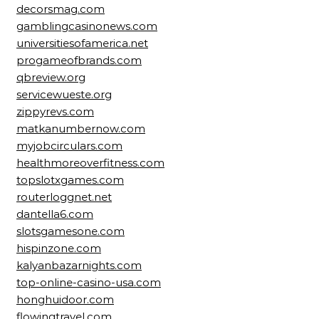
decorsmag.com
gamblingcasinonews.com
universitiesofamerica.net
progameofbrands.com
qbreview.org
servicewueste.org
zippyrevs.com
matkanumbernow.com
myjobcirculars.com
healthmoreoverfitness.com
topslotxgames.com
routerloggnet.net
dantella6.com
slotsgamesone.com
hispinzone.com
kalyanbazarnights.com
top-online-casino-usa.com
honghuidoor.com
flowingtravel.com