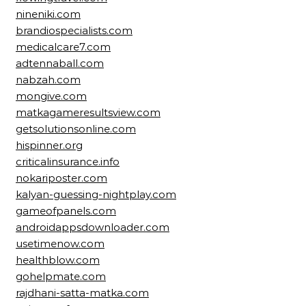
nineniki.com
brandiospecialists.com
medicalcare7.com
adtennaball.com
nabzah.com
mongive.com
matkagameresultsview.com
getsolutionsonline.com
hispinner.org
criticalinsurance.info
nokariposter.com
kalyan-guessing-nightplay.com
gameofpanels.com
androidappsdownloader.com
usetimenow.com
healthblow.com
gohelpmate.com
rajdhani-satta-matka.com