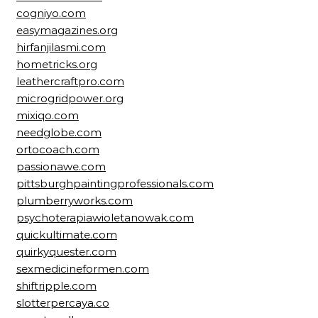
cogniyo.com
easymagazines.org
hirfanjilasmi.com
hometricks.org
leathercraftpro.com
microgridpower.org
mixiqo.com
needglobe.com
ortocoach.com
passionawe.com
pittsburghpaintingprofessionals.com
plumberryworks.com
psychoterapiawioletanowak.com
quickultimate.com
quirkyquester.com
sexmedicineformen.com
shiftripple.com
slotterpercaya.co