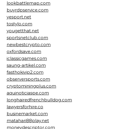
lookbattlemap.com
buyrdpservice.com
yesport.net
tostylo.com
yougetthat.net
sportsnetclub.com
newbestcrypto.com
oxfordsave.com
iclassicgames.com
saung-artikel.com
fasthokivip2.com
observersports.com
cryptominingplus.com
aquinoticiaspe.com
longhairedfrenchbulldog.com
lawyersforhire.co
businemarket.com
matahari88play.net
moneydescriptor.com