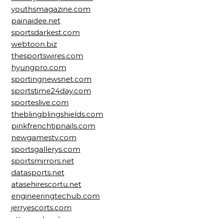
youthsmagazine.com
painaidee.net
sportsdarkest.com
webtoon.biz
thesportswires.com
hyungpro.com
sportingnewsnet.com
sportstime24day.com
sporteslive.com
theblingblingshields.com
pinkfrenchtipnails.com
newgamestv.com
sportsgallerys.com
sportsmirrors.net
datasports.net
atasehirescortu.net
engineeringtechub.com
jerryescorts.com