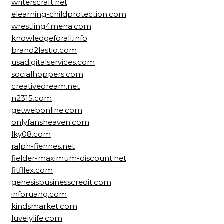
writerscraft.net
elearning-childprotection.com
wrestling4mena.com
knowledgeforall.info
brand2lastio.com
usadigitalservices.com
socialhoppers.com
creativedream.net
n2315.com
getwebonline.com
onlyfansheaven.com
lky08.com
ralph-fiennes.net
fielder-maximum-discount.net
fitfllex.com
genesisbusinesscredit.com
inforuang.com
kindsmarket.com
luvelylife.com