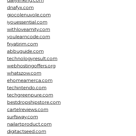
dailylinking.com
dnafyx.com
giocolenuvole.com
iyouessential.com
withloveamity.com
youlearncode.com
fxyatirim.com
abbuguide.com
technologyresult.com
webhostingoffers.org
whatszow.com
ehomeamerca.com
techintendo.com
techgreenpure.com
bestdropshipstore.com
cartelreviews.com
surfsway.com
nailartproduct.com
digitactseed.com