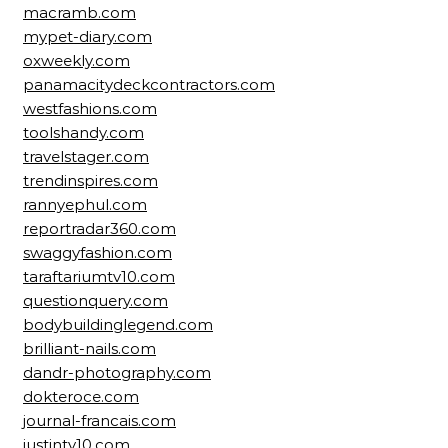
macramb.com
mypet-diary.com
oxweekly.com
panamacitydeckcontractors.com
westfashions.com
toolshandy.com
travelstager.com
trendinspires.com
rannyephul.com
reportradar360.com
swaggyfashion.com
taraftariumtv10.com
questionquery.com
bodybuildinglegend.com
brilliant-nails.com
dandr-photography.com
dokteroce.com
journal-francais.com
justintv10.com