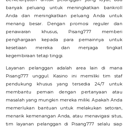
banyak peluang untuk meningkatkan bankroll
Anda dan meningkatkan peluang Anda untuk
menang besar. Dengan promosi reguler dan
penawaran khusus, Pisang777 memberi
penghargaan kepada para pemainnya untuk
kesetiaan mereka dan menjaga tingkat
kegembiraan tetap tinggi.
Layanan pelanggan adalah area lain di mana
Pisang777 unggul. Kasino ini memiliki tim staf
pendukung khusus yang tersedia 24/7 untuk
membantu pemain dengan pertanyaan atau
masalah yang mungkin mereka miliki. Apakah Anda
memerlukan bantuan untuk melakukan setoran,
menarik kemenangan Anda, atau menavigasi situs,
tim layanan pelanggan di Pisang777 selalu siap