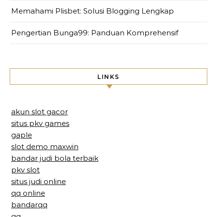
Memahami Plisbet: Solusi Blogging Lengkap
Pengertian Bunga99: Panduan Komprehensif
LINKS
akun slot gacor
situs pkv games
gaple
slot demo maxwin
bandar judi bola terbaik
pkv slot
situs judi online
qq online
bandarqq
qq