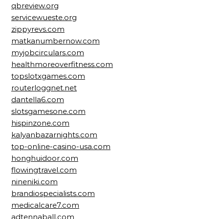
qbreview.org
servicewueste.org
zippyrevs.com
matkanumbernow.com
myjobcirculars.com
healthmoreoverfitness.com
topslotxgames.com
routerloggnet.net
dantella6.com
slotsgamesone.com
hispinzone.com
kalyanbazarnights.com
top-online-casino-usa.com
honghuidoor.com
flowingtravel.com
nineniki.com
brandiospecialists.com
medicalcare7.com
adtennaball.com