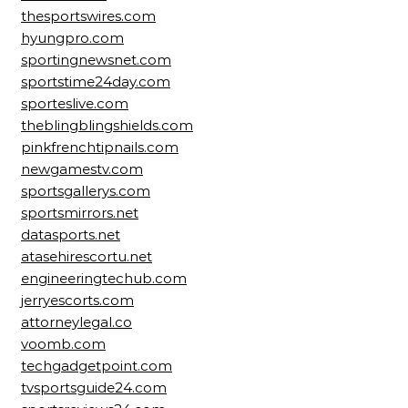
thesportswires.com
hyungpro.com
sportingnewsnet.com
sportstime24day.com
sporteslive.com
theblingblingshields.com
pinkfrenchtipnails.com
newgamestv.com
sportsgallerys.com
sportsmirrors.net
datasports.net
atasehirescortu.net
engineeringtechub.com
jerryescorts.com
attorneylegal.co
voomb.com
techgadgetpoint.com
tvsportsguide24.com