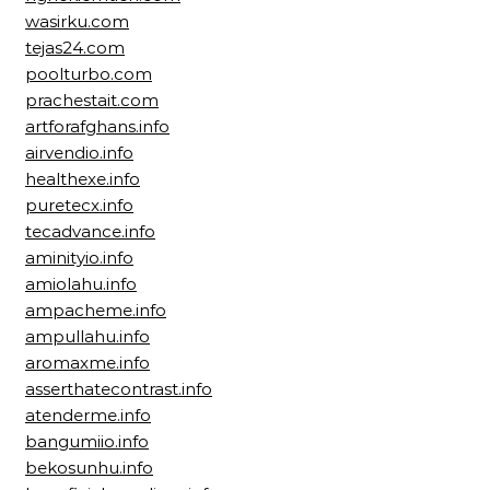
wasirku.com
tejas24.com
poolturbo.com
prachestait.com
artforafghans.info
airvendio.info
healthexe.info
puretecx.info
tecadvance.info
aminityio.info
amiolahu.info
ampacheme.info
ampullahu.info
aromaxme.info
asserthatecontrast.info
atenderme.info
bangumiio.info
bekosunhu.info