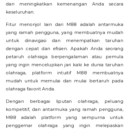
dan meningkatkan kemenangan Anda secara
keseluruhan.
Fitur menonjol lain dari M88 adalah antarmuka
yang ramah pengguna, yang membuatnya mudah
untuk dinavigasi dan menempatkan taruhan
dengan cepat dan efisien. Apakah Anda seorang
petaruh olahraga berpengalaman atau pemula
yang ingin mencelupkan jari kaki ke dunia taruhan
olahraga, platform intuitif M88 membuatnya
mudah untuk memulai dan mulai bertaruh pada
olahraga favorit Anda.
Dengan berbagai liputan olahraga, peluang
kompetitif, dan antarmuka yang ramah pengguna,
M88 adalah platform yang sempurna untuk
penggemar olahraga yang ingin melepaskan