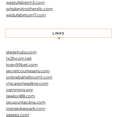
westufabetm3.com
whiskeybrothersllc.com
wildufabetum7.com
LINKS
stagehubs.com
1x2forum.net
login99bet.com
secretcourtesans.com
onlinebahisforum1.com
chicagoheadline.com
camming.org
rajalion88.com
goupuntacana.com
riversedgepark.com
zaseez.com