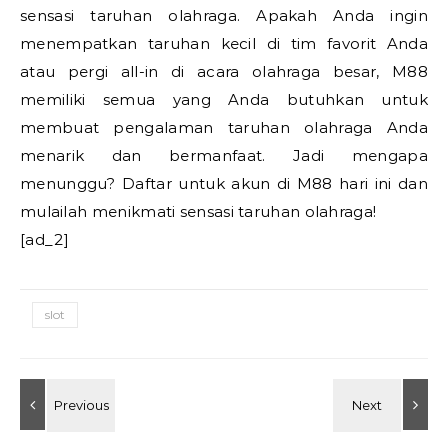
sensasi taruhan olahraga. Apakah Anda ingin
menempatkan taruhan kecil di tim favorit Anda
atau pergi all-in di acara olahraga besar, M88
memiliki semua yang Anda butuhkan untuk
membuat pengalaman taruhan olahraga Anda
menarik dan bermanfaat. Jadi mengapa
menunggu? Daftar untuk akun di M88 hari ini dan
mulailah menikmati sensasi taruhan olahraga!
[ad_2]
slot