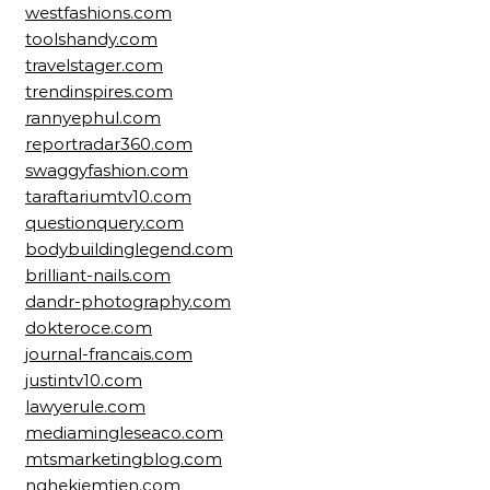
westfashions.com
toolshandy.com
travelstager.com
trendinspires.com
rannyephul.com
reportradar360.com
swaggyfashion.com
taraftariumtv10.com
questionquery.com
bodybuildinglegend.com
brilliant-nails.com
dandr-photography.com
dokteroce.com
journal-francais.com
justintv10.com
lawyerule.com
mediamingleseaco.com
mtsmarketingblog.com
nghekiemtien.com