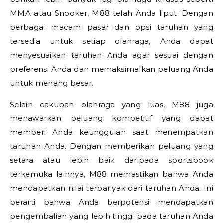
MMA atau Snooker, M88 telah Anda liput. Dengan
berbagai macam pasar dan opsi taruhan yang
tersedia untuk setiap olahraga, Anda dapat
menyesuaikan taruhan Anda agar sesuai dengan
preferensi Anda dan memaksimalkan peluang Anda
untuk menang besar.
Selain cakupan olahraga yang luas, M88 juga
menawarkan peluang kompetitif yang dapat
memberi Anda keunggulan saat menempatkan
taruhan Anda. Dengan memberikan peluang yang
setara atau lebih baik daripada sportsbook
terkemuka lainnya, M88 memastikan bahwa Anda
mendapatkan nilai terbanyak dari taruhan Anda. Ini
berarti bahwa Anda berpotensi mendapatkan
pengembalian yang lebih tinggi pada taruhan Anda