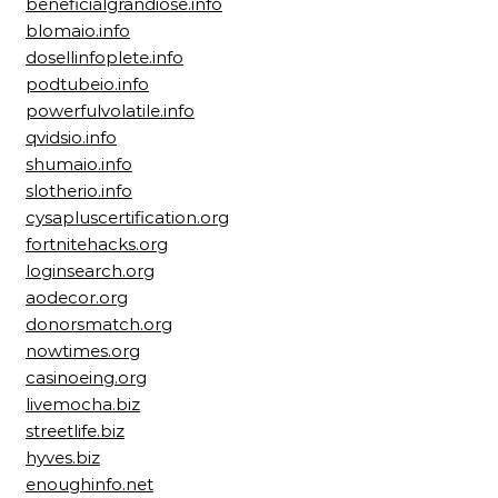
beneficialgrandiose.info
blomaio.info
dosellinfoplete.info
podtubeio.info
powerfulvolatile.info
qvidsio.info
shumaio.info
slotherio.info
cysapluscertification.org
fortnitehacks.org
loginsearch.org
aodecor.org
donorsmatch.org
nowtimes.org
casinoeing.org
livemocha.biz
streetlife.biz
hyves.biz
enoughinfo.net