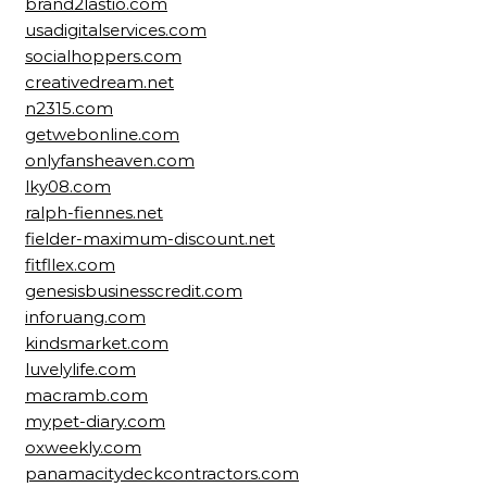
brand2lastio.com
usadigitalservices.com
socialhoppers.com
creativedream.net
n2315.com
getwebonline.com
onlyfansheaven.com
lky08.com
ralph-fiennes.net
fielder-maximum-discount.net
fitfllex.com
genesisbusinesscredit.com
inforuang.com
kindsmarket.com
luvelylife.com
macramb.com
mypet-diary.com
oxweekly.com
panamacitydeckcontractors.com