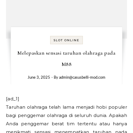
SLOT ONLINE
Melepaskan sensasi taruhan olahraga pada
M88
June 3, 2025
- By
admin@casusbelli-mod.com
[ad_1]
Taruhan olahraga telah lama menjadi hobi populer
bagi penggemar olahraga di seluruh dunia. Apakah
Anda penggemar berat tim tertentu atau hanya
menikmati sensasi menempatkan taruhan pada