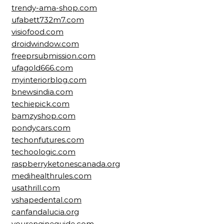
trendy-ama-shop.com
ufabett732m7.com
visiofood.com
droidwindow.com
freeprsubmission.com
ufagold666.com
myinteriorblog.com
bnewsindia.com
techiepick.com
bamzyshop.com
pondycars.com
techonfutures.com
techoologic.com
raspberryketonescanada.org
medihealthrules.com
usathrill.com
vshapedental.com
canfandalucia.org
yourengineguide.com