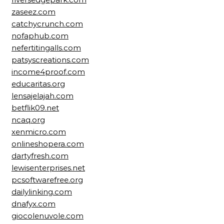
zaseez.com
catchycrunch.com
nofaphub.com
nefertitingalls.com
patsyscreations.com
income4proof.com
educaritas.org
lensajelajah.com
betflik09.net
ncaq.org
xenmicro.com
onlineshopera.com
dartyfresh.com
lewisenterprises.net
pcsoftwarefree.org
dailylinking.com
dnafyx.com
giocolenuvole.com