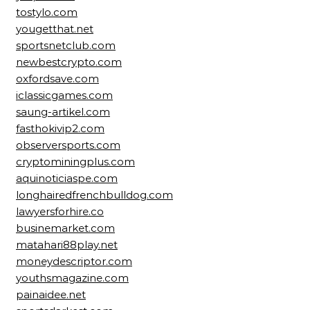
tostylo.com
yougetthat.net
sportsnetclub.com
newbestcrypto.com
oxfordsave.com
iclassicgames.com
saung-artikel.com
fasthokivip2.com
observersports.com
cryptominingplus.com
aquinoticiaspe.com
longhairedfrenchbulldog.com
lawyersforhire.co
businemarket.com
matahari88play.net
moneydescriptor.com
youthsmagazine.com
painaidee.net