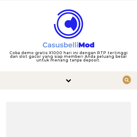
Skip to content
Coba demo gratis X1000 hari ini dengan RTP tertinggi
dan slot gacor yang siap memberi Anda peluang besar
untuk menang tanpa deposit.