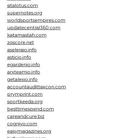
sitalotus.com
supernotes.org
worldsportsempires.com
updatecentral360.com
katamastah.com
zqscore.net
aseleraio.info
asticio.info
egardenio.info
arxteamio.info
getalexio.info
accountaudittaxcon.com
prymprint.com
sportkeeda.org
besttimespend.com
careandcure.biz
cogniyo.com
easymagazines.org