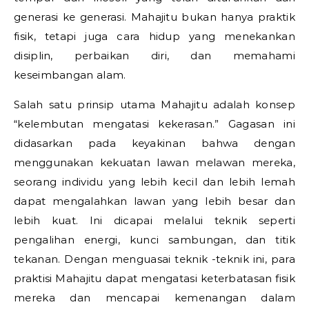
generasi ke generasi. Mahajitu bukan hanya praktik
fisik, tetapi juga cara hidup yang menekankan
disiplin, perbaikan diri, dan memahami
keseimbangan alam.
Salah satu prinsip utama Mahajitu adalah konsep
“kelembutan mengatasi kekerasan.” Gagasan ini
didasarkan pada keyakinan bahwa dengan
menggunakan kekuatan lawan melawan mereka,
seorang individu yang lebih kecil dan lebih lemah
dapat mengalahkan lawan yang lebih besar dan
lebih kuat. Ini dicapai melalui teknik seperti
pengalihan energi, kunci sambungan, dan titik
tekanan. Dengan menguasai teknik -teknik ini, para
praktisi Mahajitu dapat mengatasi keterbatasan fisik
mereka dan mencapai kemenangan dalam