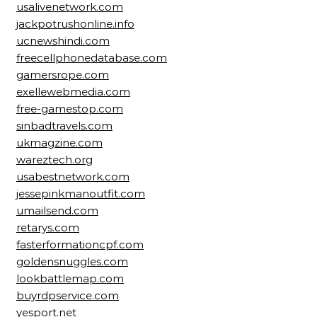
usalivenetwork.com
jackpotrushonline.info
ucnewshindi.com
freecellphonedatabase.com
gamersrope.com
exellewebmedia.com
free-gamestop.com
sinbadtravels.com
ukmagzine.com
wareztech.org
usabestnetwork.com
jessepinkmanoutfit.com
umailsend.com
retarys.com
fasterformationcpf.com
goldensnuggles.com
lookbattlemap.com
buyrdpservice.com
yesport.net