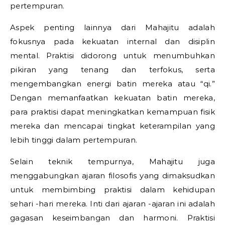
pertempuran.
Aspek penting lainnya dari Mahajitu adalah
fokusnya pada kekuatan internal dan disiplin
mental. Praktisi didorong untuk menumbuhkan
pikiran yang tenang dan terfokus, serta
mengembangkan energi batin mereka atau “qi.”
Dengan memanfaatkan kekuatan batin mereka,
para praktisi dapat meningkatkan kemampuan fisik
mereka dan mencapai tingkat keterampilan yang
lebih tinggi dalam pertempuran.
Selain teknik tempurnya, Mahajitu juga
menggabungkan ajaran filosofis yang dimaksudkan
untuk membimbing praktisi dalam kehidupan
sehari -hari mereka. Inti dari ajaran -ajaran ini adalah
gagasan keseimbangan dan harmoni. Praktisi