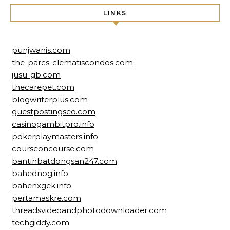
LINKS
punjwanis.com
the-parcs-clematiscondos.com
jusu-gb.com
thecarepet.com
blogwriterplus.com
guestpostingseo.com
casinogambitpro.info
pokerplaymasters.info
courseoncourse.com
bantinbatdongsan247.com
bahednog.info
bahenxgek.info
pertamaskre.com
threadsvideoandphotodownloader.com
techgiddy.com