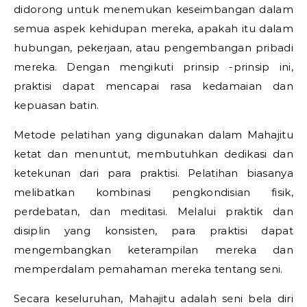
didorong untuk menemukan keseimbangan dalam
semua aspek kehidupan mereka, apakah itu dalam
hubungan, pekerjaan, atau pengembangan pribadi
mereka. Dengan mengikuti prinsip -prinsip ini,
praktisi dapat mencapai rasa kedamaian dan
kepuasan batin.
Metode pelatihan yang digunakan dalam Mahajitu
ketat dan menuntut, membutuhkan dedikasi dan
ketekunan dari para praktisi. Pelatihan biasanya
melibatkan kombinasi pengkondisian fisik,
perdebatan, dan meditasi. Melalui praktik dan
disiplin yang konsisten, para praktisi dapat
mengembangkan keterampilan mereka dan
memperdalam pemahaman mereka tentang seni.
Secara keseluruhan, Mahajitu adalah seni bela diri