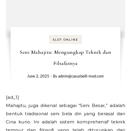
SLOT ONLINE
Seni Mahajitu: Mengungkap Teknik dan
Filsafatnya
June 2, 2025
- By
admin@casusbelli-mod.com
[ad_1]
Mahajitu, juga dikenal sebagai “Seni Besar,” adalah
bentuk tradisional seni bela diri yang berasal dari
Cina kuno. Ini adalah sistem komprehensif teknik
tempur dan filosofi yang telah diturunkan dari