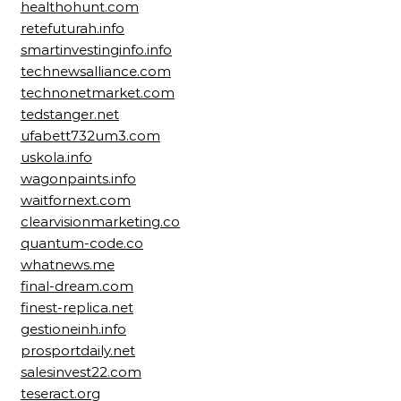
healthohunt.com
retefuturah.info
smartinvestinginfo.info
technewsalliance.com
technonetmarket.com
tedstanger.net
ufabett732um3.com
uskola.info
wagonpaints.info
waitfornext.com
clearvisionmarketing.co
quantum-code.co
whatnews.me
final-dream.com
finest-replica.net
gestioneinh.info
prosportdaily.net
salesinvest22.com
teseract.org