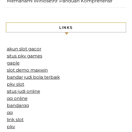
Memahami Winlose99: Panduan Komprehensif
LINKS
akun slot gacor
situs pkv games
gaple
slot demo maxwin
bandar judi bola terbaik
pkv slot
situs judi online
qq online
bandarqq
qq
link slot
pkv