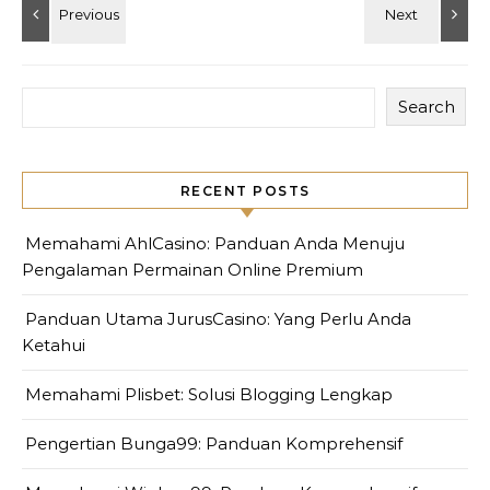
Search
RECENT POSTS
Memahami AhlCasino: Panduan Anda Menuju
Pengalaman Permainan Online Premium
Panduan Utama JurusCasino: Yang Perlu Anda
Ketahui
Memahami Plisbet: Solusi Blogging Lengkap
Pengertian Bunga99: Panduan Komprehensif